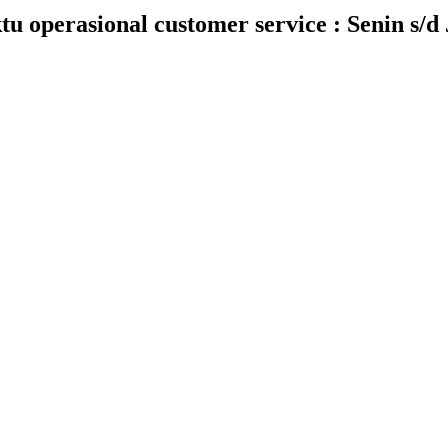
 operasional customer service : Senin s/d 