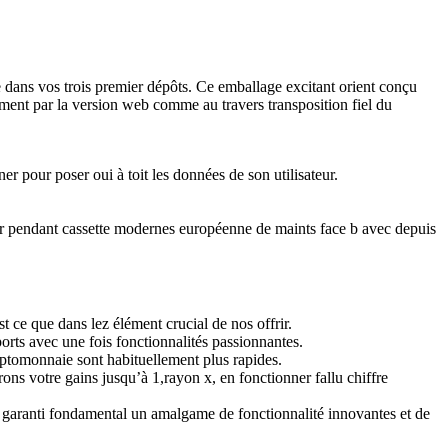
ns vos trois premier dépôts. Ce emballage excitant orient conçu
lement par la version web comme au travers transposition fiel du
r pour poser oui à toit les données de son utilisateur.
oir pendant cassette modernes européenne de maints face b avec depuis
t ce que dans lez élément crucial de nos offrir.
ts avec une fois fonctionnalités passionnantes.
yptomonnaie sont habituellement plus rapides.
s votre gains jusqu’à 1,rayon x, en fonctionner fallu chiffre
 garanti fondamental un amalgame de fonctionnalité innovantes et de