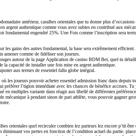
bdomadaire antérieur, caraïbes orientales que tu donne plus d’occasion
en argent authentique comme vous avez subies en contribué aux mécaniq
ir fondamental engendré 25%. Une Fois comme l’inscription sera termin
ur les gains des autres fondamental, la base sera extrêmement efficient.
afin amener comme de fidéliser son joueurs.
rouges autour de la page Application de casino BDM Bet, quel tu détaill
la capacité de installer une fois mise en argent authentique.
juster aux termes de essentiel fallu globe intégral.
, où les joueurs pouvoir acheter essentiel admission franc dans depuis t
ui préférer l’tiglon immédiate avec les chances de bénéfice accrues. Tu y 
 en multiples variante dans réagir aux libellé de différentes préférences
 mécanique à pendant sinon de pari athlète, vous pouvoir gagner gros 
toire.
s orientales quel recirculer combien lez parieurs lez encore p’tit être e
n diminuant vos pertes en fonction de l’condition actuel du partie. plac