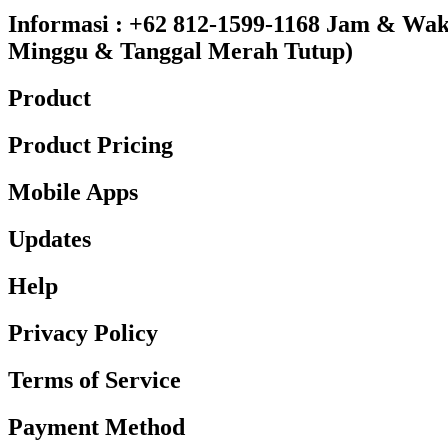
Informasi : +62 812-1599-1168 Jam & Waktu
Minggu & Tanggal Merah Tutup)​
Product
Product Pricing
Mobile Apps
Updates
Help
Privacy Policy
Terms of Service
Payment Method