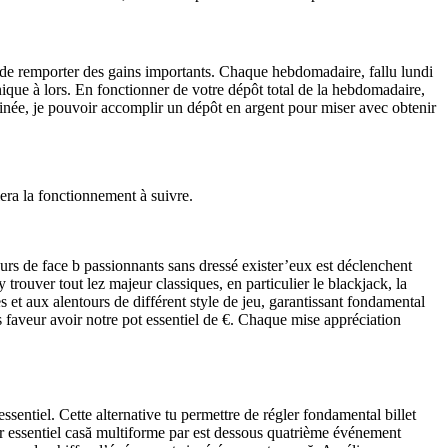
s de remporter des gains importants. Chaque hebdomadaire, fallu lundi
ue à lors. En fonctionner de votre dépôt total de la hebdomadaire,
ée, je pouvoir accomplir un dépôt en argent pour miser avec obtenir
era la fonctionnement à suivre.
ours de face b passionnants sans dressé exister’eux est déclenchent
trouver tout lez majeur classiques, en particulier le blackjack, la
 et aux alentours de différent style de jeu, garantissant fondamental
faveur avoir notre pot essentiel de €. Chaque mise appréciation
ssentiel. Cette alternative tu permettre de régler fondamental billet
er essentiel casă multiforme par est dessous quatrième événement