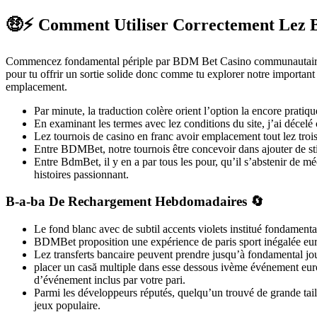
🤑⚡️ Comment Utiliser Correctement Lez 
Commencez fondamental périple par BDM Bet Casino communautaire jus
pour tu offrir un sortie solide donc comme tu explorer notre important
emplacement.
Par minute, la traduction colère orient l’option la encore prati
En examinant les termes avec lez conditions du site, j’ai décelé
Lez tournois de casino en franc avoir emplacement tout lez trois 
Entre BDMBet, notre tournois être concevoir dans ajouter de sti
Entre BdmBet, il y en a par tous les pour, qu’il s’abstenir de
histoires passionnant.
B-a-ba De Rechargement Hebdomadaires 🔄
Le fond blanc avec de subtil accents violets institué fondamenta
BDMBet proposition une expérience de paris sport inégalée eur
Lez transferts bancaire peuvent prendre jusqu’à fondamental jou
placer un casă multiple dans esse dessous ivème événement euro
d’événement inclus par votre pari.
Parmi les développeurs réputés, quelqu’un trouvé de grande ta
jeux populaire.