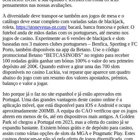
pensamentos nas nossas avaliações.
A diversidade deve transpor-se também aos jogos de mesa e o
catálogo deve estar completo com variadas salas de blackjack,
roleta,
https://stonevegas-pt.com/
bacará, banca francesa e poker. O
futebol anda de mãos dadas com os portugueses, até mesmo nos
jogos de casino. Experimente as 6 versões de blackjack e slots
baseadas nos 3 maiores clubes portugueses – Benfica, Sporting e FC
Porto, também disponíveis na app da Betano. Use o código
promocional Betano “BETCASINOBS” no registo para receber
100 rodadas grátis ganhar um bónus 100% o valor do seu primeiro
depósito até 200€. Quando estiver a girar uma das 700 slots
disponíveis no casino Luckia, vai reparar que aparece um quadro
abaixo do jogo com um resumo dos valores apostados, prémios,
balanço e valor a jogar.
Isto porque já o faz no site espanhol e já estão aprovados em
Portugal. Uma das grandes vantagens deste casino online é a
aplicação móvel, que está disponível para iOS e Android e ocupa
aproximadamente 200MB. A equipa do CAO verificou que os jogos
abrem em menos de 6s, até em dispositivos mais antigos. A Golden
Park só chegou a Portugal em 2023, mas a oferta do casino já se
expandiu bastante. Existem bónus grátis e de depósito para casino,
assim como várias opções de slots da MGA e Pragmatic Play. Estes
casinos destacam-se não só pela oferta de jogos diversificada, com