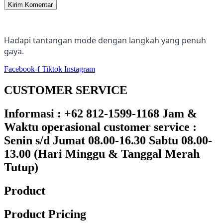
Hadapi tantangan mode dengan langkah yang penuh
gaya.
Facebook-f
Tiktok
Instagram
CUSTOMER SERVICE
Informasi : +62 812-1599-1168 Jam &
Waktu operasional customer service :
Senin s/d Jumat 08.00-16.30 Sabtu 08.00-
13.00 (Hari Minggu & Tanggal Merah
Tutup)​
Product
Product Pricing