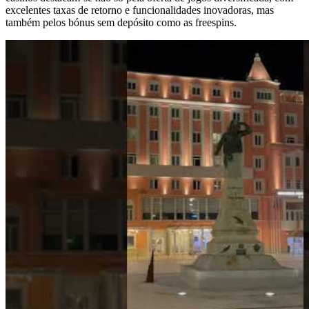
excelentes taxas de retorno e funcionalidades inovadoras, mas
também pelos bónus sem depósito como as freespins.