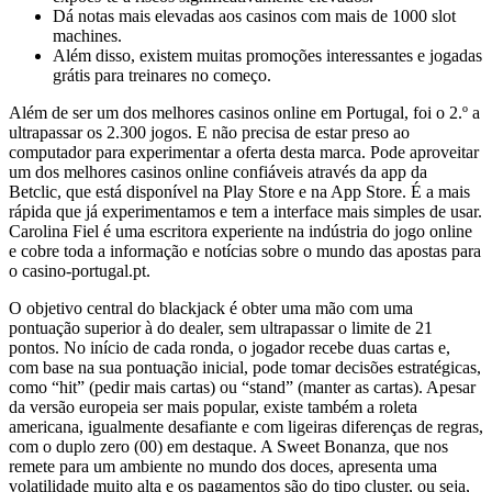
Dá notas mais elevadas aos casinos com mais de 1000 slot
machines.
Além disso, existem muitas promoções interessantes e jogadas
grátis para treinares no começo.
Além de ser um dos melhores casinos online em Portugal, foi o 2.º a
ultrapassar os 2.300 jogos. E não precisa de estar preso ao
computador para experimentar a oferta desta marca. Pode aproveitar
um dos melhores casinos online confiáveis através da app da
Betclic, que está disponível na Play Store e na App Store. É a mais
rápida que já experimentamos e tem a interface mais simples de usar.
Carolina Fiel é uma escritora experiente na indústria do jogo online
e cobre toda a informação e notícias sobre o mundo das apostas para
o casino-portugal.pt.
O objetivo central do blackjack é obter uma mão com uma
pontuação superior à do dealer, sem ultrapassar o limite de 21
pontos. No início de cada ronda, o jogador recebe duas cartas e,
com base na sua pontuação inicial, pode tomar decisões estratégicas,
como “hit” (pedir mais cartas) ou “stand” (manter as cartas). Apesar
da versão europeia ser mais popular, existe também a roleta
americana, igualmente desafiante e com ligeiras diferenças de regras,
com o duplo zero (00) em destaque. A Sweet Bonanza, que nos
remete para um ambiente no mundo dos doces, apresenta uma
volatilidade muito alta e os pagamentos são do tipo cluster, ou seja,