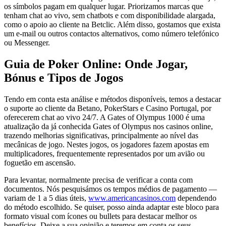
os símbolos pagam em qualquer lugar. Priorizamos marcas que
tenham chat ao vivo, sem chatbots e com disponibilidade alargada,
como o apoio ao cliente na Betclic. Além disso, gostamos que exista
um e-mail ou outros contactos alternativos, como número telefónico
ou Messenger.
Guia de Poker Online: Onde Jogar,
Bónus e Tipos de Jogos
Tendo em conta esta análise e métodos disponíveis, temos a destacar
o suporte ao cliente da Betano, PokerStars e Casino Portugal, por
oferecerem chat ao vivo 24/7. ​A Gates of Olympus 1000 é uma
atualização da já conhecida Gates of Olympus nos casinos online,
trazendo melhorias significativas, principalmente ao nível das
mecânicas de jogo. Nestes jogos, os jogadores fazem apostas em
multiplicadores, frequentemente representados por um avião ou
foguetão em ascensão.
Para levantar, normalmente precisa de verificar a conta com
documentos. Nós pesquisámos os tempos médios de pagamento —
variam de 1 a 5 dias úteis,
www.americancasinos.com
dependendo
do método escolhido. Se quiser, posso ainda adaptar este bloco para
formato visual com ícones ou bullets para destacar melhor os
benefícios. Deixe a sua opinião e teremos em conta os seus