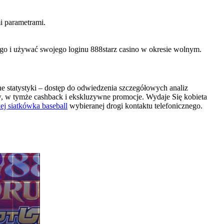
i parametrami.
ego i używać swojego loginu 888starz casino w okresie wolnym.
 statystyki – dostęp do odwiedzenia szczegółowych analiz
, w tymże cashback i ekskluzywne promocje. Wydaje Się kobieta
ej siatkówka baseball
wybieranej drogi kontaktu telefonicznego.