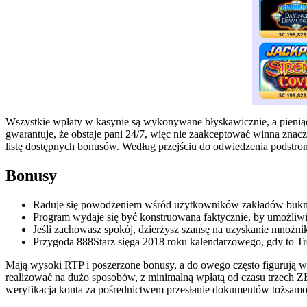
Wszystkie wpłaty w kasynie są wykonywane błyskawicznie, a pienią
gwarantuje, że obstaje pani 24/7, więc nie zaakceptować winna znac
listę dostępnych bonusów. Według przejściu do odwiedzenia podstron
Bonusy
Raduje się powodzeniem wśród użytkowników zakładów bukm
Program wydaje się być konstruowana faktycznie, by umożliwi
Jeśli zachowasz spokój, dzierżysz szansę na uzyskanie mnożni
Przygoda 888Starz sięga 2018 roku kalendarzowego, gdy to T
Mają wysoki RTP i poszerzone bonusy, a do owego często figurują 
realizować na dużo sposobów, z minimalną wpłatą od czasu trzech Z
weryfikacja konta za pośrednictwem przesłanie dokumentów tożsamoś