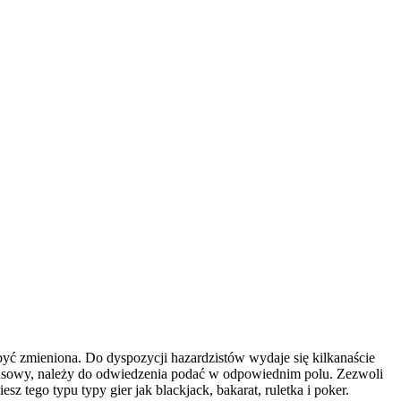
yć zmieniona. Do dyspozycji hazardzistów wydaje się kilkanaście
onusowy, należy do odwiedzenia podać w odpowiednim polu. Zezwoli
tego typu typy gier jak blackjack, bakarat, ruletka i poker.