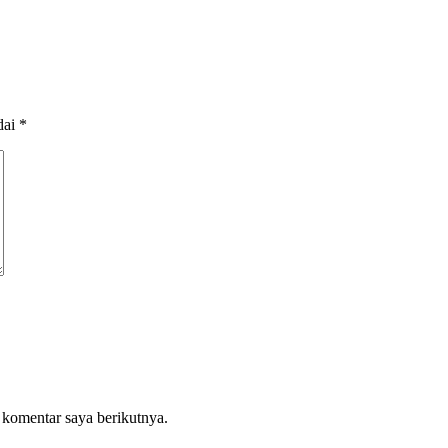
dai
*
 komentar saya berikutnya.