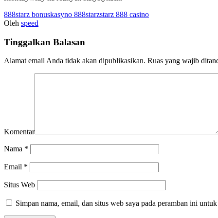
888starz bonus
kasyno 888starz
starz 888 casino
Oleh
speed
Tinggalkan Balasan
Alamat email Anda tidak akan dipublikasikan.
Ruas yang wajib ditan
Komentar
Nama
*
Email
*
Situs Web
Simpan nama, email, dan situs web saya pada peramban ini untuk