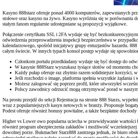
Kasyno 888starz oferuje ponad 4000 komputerów, zapewnianych prze
stołowe oraz kasyno na żywo. Kasyno wyróżnia się w porównaniu do 
stałym fanom regularnie udostępniane są propozycji wyjątkowe.
Połączenie certyfikatu SSL i 2FA wydaje się być bezkonkurencyjny
odwiedzenia przeprowadzenia inspekcji bezpieczeństwa w przypadko
kalendarzowego, spośród inicjatywy grupy entuzjastów hazardu. 88
całym świecie. W innych typach konsol postęp wydaje się spowolnio
Członkom portalu przedkładany wydaje się być dostęp do odwi
W kasynie 888Starz wyszukasz tysiące slotów od momentu ch
Każdy pułap oferuje raz zbytnio razem solidniejsze korzyści, w
Jeśli rozchodzi o image, platforma spełnia wszystkie żądania 
Możesz zalogować się poprzez profil, które utworzyłeś wcześ
Polscy zawodnicy odrzucić mogą otrzymywać porad w naszym
Na prostu przejdź do sekcji Rejestracja na stronie 888 Starzs, wypełni
wraz z popularniejszych kasyn netowych w branży. Proponuje bogaty 
Podest oferuje również bonusy powitalne, a także bezpłatne dochody 
Higher vs Lower owo popularna uciecha w przewidywanie wartości k
również program ubezpieczenia zakładów i możliwość wcześniejszej
dowolnej porze. Bukmacher Starz888 zastrzega jednak, że biuro obs
odpowiedzi mailowe należy zaczekać do granic możliwości do dwudzie