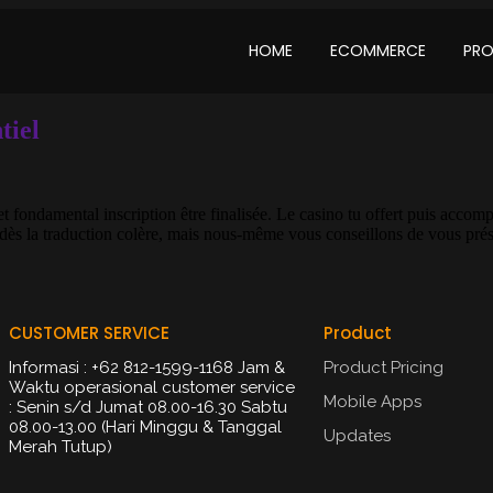
HOME
ECOMMERCE
PR
tiel
et fondamental inscription être finalisée. Le casino tu offert puis accom
s dès la traduction colère, mais nous-même vous conseillons de vous pr
CUSTOMER SERVICE
Product
Informasi : +62 812-1599-1168 Jam &
Product Pricing
Waktu operasional customer service
Mobile Apps
: Senin s/d Jumat 08.00-16.30 Sabtu
08.00-13.00 (Hari Minggu & Tanggal
Updates
Merah Tutup)​