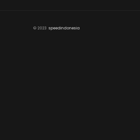
© 2023
speedindonesia