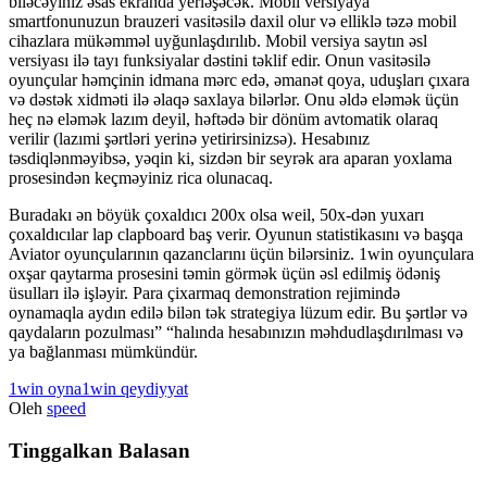
biləcəyiniz əsas ekranda yerləşəcək. Mobil versiyaya
smartfonunuzun brauzeri vasitəsilə daxil olur və elliklə təzə mobil
cihazlara mükəmməl uyğunlaşdırılıb. Mobil versiya saytın əsl
versiyası ilə tayı funksiyalar dəstini təklif edir. Onun vasitəsilə
oyunçular həmçinin idmana mərc edə, əmanət qoya, uduşları çıxara
və dəstək xidməti ilə əlaqə saxlaya bilərlər. Onu əldə eləmək üçün
heç nə eləmək lazım deyil, həftədə bir dönüm avtomatik olaraq
verilir (lazımi şərtləri yerinə yetirirsinizsə). Hesabınız
təsdiqlənməyibsə, yəqin ki, sizdən bir seyrək ara aparan yoxlama
prosesindən keçməyiniz rica olunacaq.
Buradakı ən böyük çoxaldıcı 200x olsa weil, 50x-dən yuxarı
çoxaldıcılar lap clapboard baş verir. Oyunun statistikasını və başqa
Aviator oyunçularının qazanclarını üçün bilərsiniz. 1win oyunçulara
oxşar qaytarma prosesini təmin görmək üçün əsl edilmiş ödəniş
üsulları ilə işləyir. Para çixarmaq demonstration rejimində
oynamaqla aydın edilə bilən tək strategiya lüzum edir. Bu şərtlər və
qaydaların pozulması” “halında hesabınızın məhdudlaşdırılması və
ya bağlanması mümkündür.
1win oyna
1win qeydiyyat
Oleh
speed
Tinggalkan Balasan