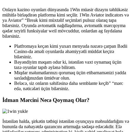
Onlayn kazino oyunları dünyasında 1Win müasir dizaynı təhlükəsiz
mühitlə birləşdirən platforma kimi seçilir. 1Win Aviator indicators və
ya Aviator” “Break kimi müxtəlif seçimləri pulsuz olaraq tapa
bilərsiniz. Oyunda avtomatik nağdlaşdırma, avtomatik mərcqoyma
qədər xeyirli funksiyalar weil mövcuddur, onlardan ag faydalana
bilərsiniz.
Platfromaya keçən kimi yuxarı menyuda nəzərə çarpan Bədii
Casino-da əməli oyunlarda əhəmiyyətli müddət keçirə
bilərsiniz.
Bəyəndiyim məqam odur ki, istənilən vaxt oynamaq üçün
təzə oyunlar tapıb əylənə bilirəm.
Miqdar məlumatlarınızı qorumaq üçün etibarnamənizi yadda
saxladığınızdan ümidvar olun.
Beləcə, siz onların səhifəsinə daha semblante keçib” “mərc
edə, nəticələri üçün bilərsiniz.
İdman Mərcini Necə Qoymaq Olar?
İstənilən halda, şirkətin tətbiqi istənilən oyunçuya məhsuldarlığını və
bununla da nəhayətdə qazancını artırmağa sədəqə edəcəkdir. Elə
istifadəçilər veterans administration ki, kiçik vahid əməliyyat belə