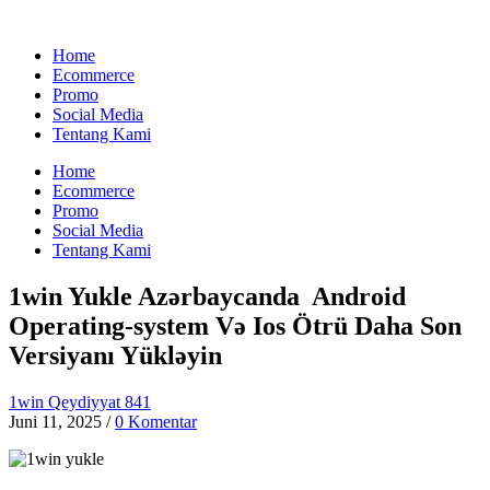
Home
Ecommerce
Promo
Social Media
Tentang Kami
Home
Ecommerce
Promo
Social Media
Tentang Kami
1win Yukle Azərbaycanda ️ Android
Operating-system Və Ios Ötrü Daha Son
Versiyanı Yükləyin
1win Qeydiyyat 841
Juni 11, 2025
/
0 Komentar