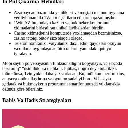
In Pul Çıxarma Metodları
Azərbaycan bazarında yenilikləri və müştəri məmnuniyyətinə
verdiyi önəm ilə 1Win müştərilərin etibarını qazanmışdır.
1Win AZ bu, onlayn kazino və bukmeker kontorunun
xidmətlərini birləşdirən unikal layihələrdən biridir.
Casino xidmətlərini kompüterdə yoxlamaqdan bezmisinizsə,
casino tətbiqi bütöv sizə əlaqəli olacaq.
Telefon nömrənizi, valyutanızı daxil edin, qaydaları oxuyun
və onlarla uyğunlaşmaq ötrü onların yanındakı qutuyu
işarələyin.
Mobi saytın pc versiyasının funksionallığını kopyalayır, və eləcədə
bəzi artıq” “üstünlüklərə malikdir. Iqtibas, doğru deyə bilərik ki,
mümkünsə, 1vin yukle daha yaxşı olacaq. Bu, möhkəm performans,
ən yaxşı optimallaşdırma və oyunun sadəliyi borc. Veb sayta
gedərək və bukmeykerin proqramını smartfonunuzda yükləməklə
özünüz görə bilərsiniz.
Bahis Və Hədis Strategiyaları