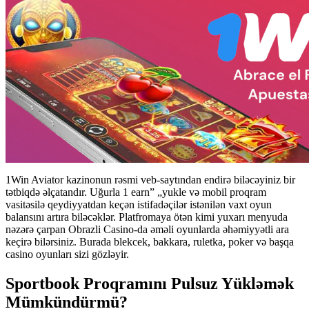
1Win Aviator kazinonun rəsmi veb-saytından endirə biləcəyiniz bir
tətbiqdə əlçatandır. Uğurla 1 earn” „yukle və mobil proqram
vasitəsilə qeydiyyatdan keçən istifadəçilər istənilən vaxt oyun
balansını artıra biləcəklər. Platfromaya ötən kimi yuxarı menyuda
nəzərə çarpan Obrazli Casino-da əməli oyunlarda əhəmiyyətli ara
keçirə bilərsiniz. Burada blekcek, bakkara, ruletka, poker və başqa
casino oyunları sizi gözləyir.
Sportbook Proqramını Pulsuz Yükləmək
Mümkündürmü?