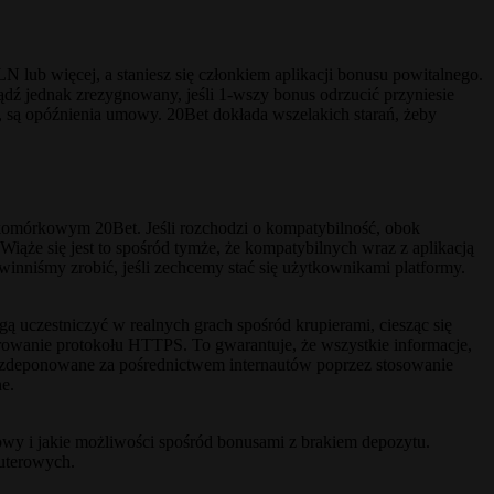
 lub więcej, a staniesz się członkiem aplikacji bonusu powitalnego.
dź jednak zrezygnowany, jeśli 1-wszy bonus odrzucić przyniesie
, są opóźnienia umowy. 20Bet dokłada wszelakich starań, żeby
e komórkowym 20Bet. Jeśli rozchodzi o kompatybilność, obok
iąże się jest to spośród tymże, że kompatybilnych wraz z aplikacją
inniśmy zrobić, jeśli zechcemy stać się użytkownikami platformy.
 uczestniczyć w realnych grach spośród krupierami, ciesząc się
frowanie protokołu HTTPS. To gwarantuje, że wszystkie informacje,
i zdeponowane za pośrednictwem internautów poprzez stosowanie
e.
owy i jakie możliwości spośród bonusami z brakiem depozytu.
uterowych.