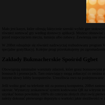
Mało jest kasyn, które oferują faktycznie szeroki wybór gier stołow
również sortować gry według dostawcy aplikacji. Możesz obstawia
przed rozpoczęciem meczu, turnieju albo zabawy. Zawierają one rów
W 20Bet odnajduje się również nadzwyczaj rozbudowany program VI
specjalne gratyfikacyj. Kolejne progi przeskakujemy po zgromadzeniu
Zakłady Bukmacherskie Spośród Ggbet
Obowiązują minimalne warsztaty zdarzeń, które grasz bonusowymi pi
bonusach i promocjach. Tam ostawiający mogą zobaczyć co można znal
innymi słowy lobby komputerów. Umożliwia owo na podejmowanie 
Jeśli wolisz grać na telefonie niż za pomocą komputera, 20Bet zast
okresie. Wystarczy zeskanować system kodowania QR na witrynie inte
uzyskać bonus powitalny 100% do czterysta złotych zbyt swój pierw
należy dokonać pierwszego depozytu o wartości jakie możliwości w 