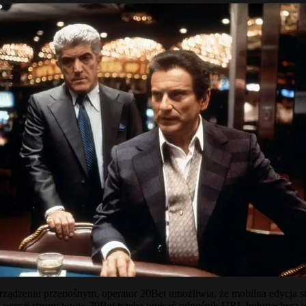
 urządzeniu przenośnym, operator 20Bet umożliwia, że mobilna edycja
ej wersji strony www 20Bet trzeba wpisać odnośnik URL bukmachera 