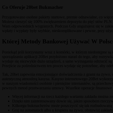
Co Oferuje 20bet Bukmacher
Przygotowano osobne pakiety startowe, premie odnawialne, co więcej
Możesz cieszyć się 100% zwiększeniem depozytu do pięć stów PLN i 
Wam odpowiednich wygranych. Podczas Gdy angażujesz się w zakłady i
wpłaty i wypłaty były szybkie, nieskomplikowane i pewne, przy użyc
Której Metody Bankowej Używać W Pols
Poniekąd jeśli korzystamy wraz z komórki, w którym niedostępne są
sporządzaniu aplikacji 20Bet przyłożono starań do tego, aby rozrywk
wydaje się niezwykle dużo urządzeń, a same wymagania odrzucić są 
Przejście za pośrednictwem ten proces wydaje się potrzebne, aby odeb
Tak, 20bet zapewnia emocjonujące doświadczenia z grami na żywo, ob
autentyczną atmosferą kasyna. Kasyno internetowego 20Bet wykorzys
w naszym wiadomości osobiste i pieniężne internautów, są przecho
pewnych metod przetwarzania umowy. Wszelkie operacje finansowe s
Więcej informacji na rzecz każdego wariantu zakładu można zn
Dzięki nim zainteresowany dowie się, jakim sposobem rzeczyw
Kilkorgu bukmacherów może poszczycić się tak rozbudowaną o
Graj na automatach albo u krupiera na żywo, obstawiaj zakłady