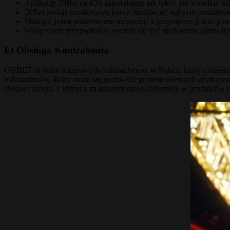
Aplikację 20Bet na iOS zainstalujesz tak tyklo, jak wszelkie ró
20Bet podaje komfortowe kursy, możliwość nabycia produktów
Dlatego, jeżeli potrzebujesz rozpocząć z przytupem, jest to po
Wyłącznym przypadłością wydaje się być niedostatek płatnoś
Et Obsługa Kontrahenta
GGBET to jeden z topowych bukmacherów w Polsce, który codzienni
bukmacherów, który może się pochwalić gronem wiernych użytkownikó
ciekawe rabaty, o których za każdym razem informuje w produktów cz