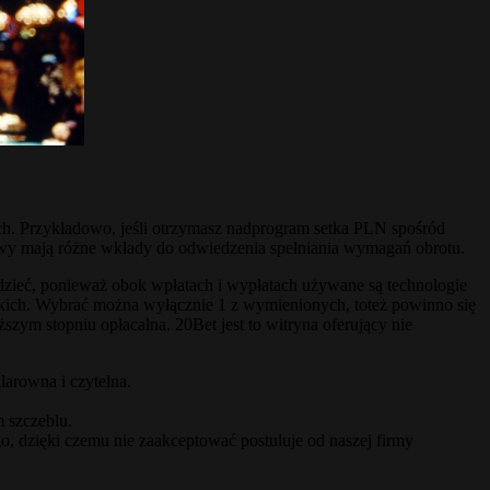
h. Przykładowo, jeśli otrzymasz nadprogram setka PLN spośród
awy mają różne wkłady do odwiedzenia spełniania wymagań obrotu.
zieć, ponieważ obok wpłatach i wypłatach używane są technologie
skich. Wybrać można wyłącznie 1 z wymienionych, toteż powinno się
zym stopniu opłacalna. 20Bet jest to witryna oferujący nie
larowna i czytelna.
 szczeblu.
, dzięki czemu nie zaakceptować postuluje od naszej firmy