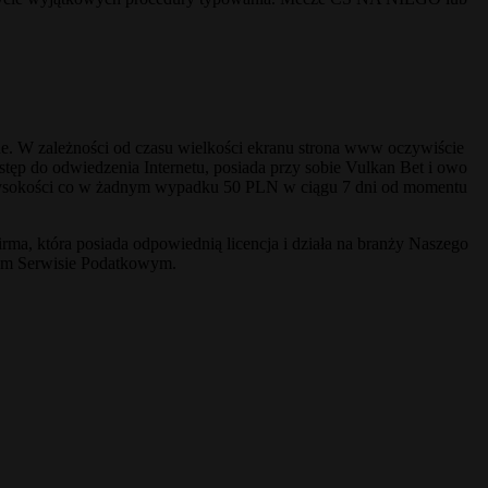
pne. W zależności od czasu wielkości ekranu strona www oczywiście
ostęp do odwiedzenia Internetu, posiada przy sobie Vulkan Bet i owo
wysokości co w żadnym wypadku 50 PLN w ciągu 7 dni od momentu
rma, która posiada odpowiednią licencja i działa na branży Naszego
nym Serwisie Podatkowym.