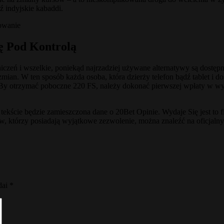
ź indyjskie kabaddi.
ę Pod Kontrolą
niczeń i wszelkie, poniekąd najrzadziej używane alternatywy są dostę
mian. W ten sposób każda osoba, która dzierży telefon bądź tablet i d
 By otrzymać poboczne 220 FS, należy dokonać pierwszej wpłaty w 
kście będzie zamieszczona dane o 20Bet Opinie. Wydaje Się jest to fi
, którzy posiadają wyjątkowe zezwolenie, można znaleźć na oficjal
dai
*