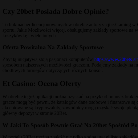
Czy 20bet Posiada Dobre Opinie?
To bukmacher licencjonowanych w obrębie autoryzacji e-Gaming w C
sportu. Jakie Możliwości więcej, obsługujemy zakłady sportowe na wie
koszykówkę i wiele innych.
Oferta Powitalna Na Zakłady Sportowe
Zbyt tą inicjatywą stoją pasjonaci komputerów
https://www.20bets-si
sposobem najszerszych możliwości graczom. Podajemy zakłady na m
chodliwych turniejów dotyczących różnych konsol.
Et Casino: Ocena Oferty
W obrębie tegoż aplikacji można uzyskać na przykład bonus z braki
gracze mogą być pewni, że katalogów dane osobowe i finansowe są do
akceptowane są kryptowaluty, zawodnicy mogą uzyskać swoje pienią
główny depozyt w stronie 20Bet.
W Jaki To Sposób Pewnie Grać Na 20bet Spośród Po
W portalu 20Bet można znaleźć nie tylko godna uwagi listę zakładów