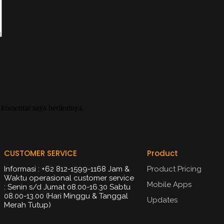
 komentar saya berikutnya.
CUSTOMER SERVICE
Product
Informasi : +62 812-1599-1168 Jam &
Product Pricing
Waktu operasional customer service
Mobile Apps
: Senin s/d Jumat 08.00-16.30 Sabtu
08.00-13.00 (Hari Minggu & Tanggal
Updates
Merah Tutup)​