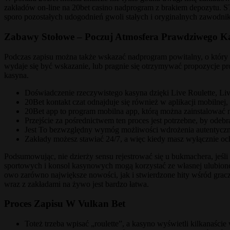
zakładów on-line na 20bet casino nadprogram z brakiem depozytu. S
sporo pozostałych udogodnień gwoli stałych i oryginalnych zawodni
Zabawy Stołowe – Poczuj Atmosfera Prawdziwego K
Podczas zapisu można także wskazać nadprogram powitalny, o który p
wydaje się być wskazanie, lub pragnie się otrzymywać propozycje 
kasyna.
Doświadczenie rzeczywistego kasyna dzięki Live Roulette, Live
20Bet kontakt czat odnajduje się również w aplikacji mobilnej
20Bet app to program mobilna app, którą można zainstalować
Przejście za pośrednictwem ten proces jest potrzebne, by odebr
Jest To bezwzględny wymóg możliwości wdrożenia autentycznyc
Zakłady możesz stawiać 24/7, a więc kiedy masz wyłącznie och
Podsumowując, nie dzierży sensu rejestrować się u bukmachera, jeś
sportowych i konsol kasynowych mogą korzystać ze własnej ulubione
owo zarówno największe nowości, jak i stwierdzone hity wśród gracz
wraz z zakładami na żywo jest bardzo łatwa.
Proces Zapisu W Vulkan Bet
Toteż trzeba wpisać „roulette”, a kasyno wyświetli kilkanaście w