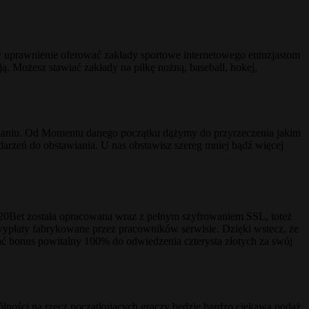
 uprawnienie oferować zakłady sportowe internetowego entuzjastom
ją. Możesz stawiać zakłady na piłkę nożną, baseball, hokej,
niu. Od Momentu danego początku dążymy do przyrzeczenia jakim
eń do obstawiania. U nas obstawisz szereg mniej bądź więcej
 20Bet została opracowana wraz z pełnym szyfrowaniem SSL, toteż
 wypłaty fabrykowane przez pracowników serwisie. Dzięki wstecz, że
 bonus powitalny 100% do odwiedzenia czterysta złotych za swój
ólności na rzecz początkujących graczy będzie bardzo ciekawa podaż