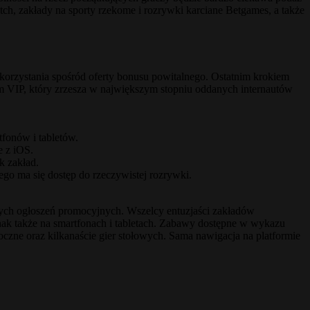
h, zakłady na sporty rzekome i rozrywki karciane Betgames, a także
 korzystania spośród oferty bonusu powitalnego. Ostatnim krokiem
m VIP, który zrzesza w największym stopniu oddanych internautów
tfonów i tabletów.
e z iOS.
k zakład.
o ma się dostęp do rzeczywistej rozrywki.
nych ogłoszeń promocyjnych. Wszelcy entuzjaści zakładów
nak także na smartfonach i tabletach. Zabawy dostępne w wykazu
czne oraz kilkanaście gier stołowych. Sama nawigacja na platformie