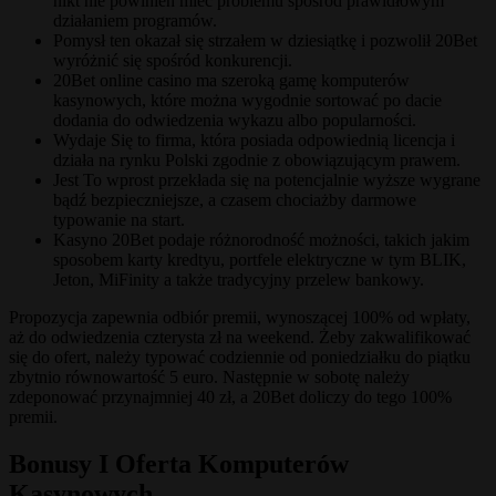
nikt nie powinien mieć problemu spośród prawidłowym
działaniem programów.
Pomysł ten okazał się strzałem w dziesiątkę i pozwolił 20Bet
wyróżnić się spośród konkurencji.
20Bet online casino ma szeroką gamę komputerów
kasynowych, które można wygodnie sortować po dacie
dodania do odwiedzenia wykazu albo popularności.
Wydaje Się to firma, która posiada odpowiednią licencja i
działa na rynku Polski zgodnie z obowiązującym prawem.
Jest To wprost przekłada się na potencjalnie wyższe wygrane
bądź bezpieczniejsze, a czasem chociażby darmowe
typowanie na start.
Kasyno 20Bet podaje różnorodność możności, takich jakim
sposobem karty kredtyu, portfele elektryczne w tym BLIK,
Jeton, MiFinity a także tradycyjny przelew bankowy.
Propozycja zapewnia odbiór premii, wynoszącej 100% od wpłaty,
aż do odwiedzenia czterysta zł na weekend. Żeby zakwalifikować
się do ofert, należy typować codziennie od poniedziałku do piątku
zbytnio równowartość 5 euro. Następnie w sobotę należy
zdeponować przynajmniej 40 zł, a 20Bet doliczy do tego 100%
premii.
Bonusy I Oferta Komputerów
Kasynowych