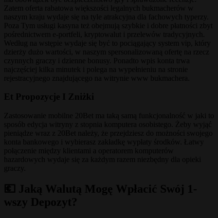
Zatem oferta rabatowa większości legalnych bukmacherów w
naszym kraju wydaje się na tyle atrakcyjna dla fachowych typerzy.
Poza Tym usługi kasyna też obejmują szybkie i dobre płatności zbyt
pośrednictwem e-portfeli, kryptowalut i przelewów tradycyjnych.
Według na wstępie wydaje się być to pociągający system vip, który
dzierży dużo wartości, w naszym spersonalizowaną ofertę na rzecz
czynnych graczy i dzienne bonusy. Ponadto wpis konta trwa
najczęściej kilka minutek i polega na wypełnieniu na stronie
rejestracyjnego znajdującego na witrynie www bukmachera.
Et Propozycje I Zniżki
Zastosowanie mobilne 20Bet ma taką samą funkcjonalność w jaki to
sposób edycja witryny z stopnia komputera osobistego. Żeby wyjąć
pieniądze wraz z 20Bet należy, że przejdziesz do możności swojego
konta bankowego i wybierasz zakładkę wypłaty środków. Łatwy
połączenie między klientami a operatorem komputerów
hazardowych wydaje się za każdym razem niezbędny dla opieki
graczy.
💶 Jaką Walutą Mogę Wpłacić Swój 1-
wszy Depozyt?