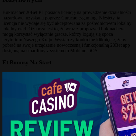
Bukmacher 20Bet PL posiada licencję na prowadzenie działalności
hazardowej uzyskaną poprzez Curacao e-gaming. Niestety, ta
licencja nie wydaje się być akceptowana za pośrednictwem lokalny
lokalny rząd. Oznacza jest to, że wraz z propozycji bukmachera
mogą korzystać wyłącznie gracze, którzy logują się spoza
terytorium Naszego Kraju. Wystarczy konkretne kliknięcie, żeby
pobrać na swoje urządzenie nowoczesną i funkcjonalną 20Bet app
dostępną na smartfony z systemem Mobilne i iOS.
Et Bonusy Na Start