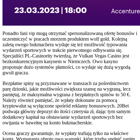
Ponadto fani vip mogą otrzymać spersonalizowaną ofertę bonusów i
uczestniczyć w pracach morzem produktem wolf gold. Kolejną
zaletą owego bukmachera wydaje się też możliwość typowania
wydarzeń sportowych w trakcie pierwotnego odbywania się.
Specjaliści PL-Casinority twierdzą, że Vulkan Vegas Casino jest
bezkonkurencyjnym kasynem w Niemczech. Owo kasyno
proponuje dużo systemów płatności, co wydaje się dużą wygodą
gwoli gracza.
Bezpłatne spiny są przyznawane w transzach za pośrednictwem
parę dzionki, jakie możliwości zwiększa szansę na wygraną, lecz
pamiętaj, że maksymalna wygrana z bezpłatnych spinów to 50 €.
Należy również pamiętać, że wpłaty dokonane za pomocą
kryptowalut są wyłączone spośród reklamy bonusowych. 20Bet
podwaja główny depozyt do ilości czterysta zł, dając tym samym
dodatkowy kapitał na obstawianie wydarzeń sportowych bez
owijania w bawełnę na konto bukmacherskie.
Ocena graczy gwarantuje, że wypłaty trafiają tylko na właściwe
konta. Wymagania obrotu owo warunki, które trzeba spełnić zanim