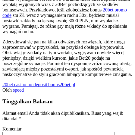
wypłatą wygranych wraz z 20Bet pochodzących ze środków
bonusowych. Przykładowo, jeśli zdobędziesz bonus
20bet promo
code
stu ZŁ wraz z wymaganiem ruchu 30x, będziesz musiał
postawić zakłady na łączną kwotę 3000 PLN, nim wypłacisz
wygrane. Pamiętaj, że różne gry mają różne wkłady do spełniania
wymagań ruchu.
Zdecydował się pan na kilka odważnych rozwiązań, które mogą
zaprocentować w przyszłości, na przykład obsługa kryptowalut.
Obstawiając zakłady na tym wortalu, wygrywam o wiele więcej
pieniędzy, dzięki wielkim kursom, jakie Bet20 podaje na
poszczególne sytuacje. Podmiot ten dysponuje zróżnicowaną ofertą,
zawierającą między pozostałymi e-sport, jak spośród pewnością
naskoczynatrze do stylu graczom lubiącym komputerowe zmagania.
20bet casino no deposit bonus
20bet pl
Oleh
speed
Tinggalkan Balasan
Alamat email Anda tidak akan dipublikasikan.
Ruas yang wajib
ditandai
*
Komentar