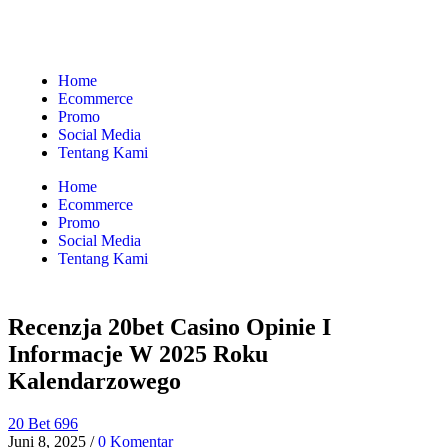
Home
Ecommerce
Promo
Social Media
Tentang Kami
Home
Ecommerce
Promo
Social Media
Tentang Kami
Recenzja 20bet Casino Opinie I
Informacje W 2025 Roku
Kalendarzowego
20 Bet 696
Juni 8, 2025
/
0 Komentar