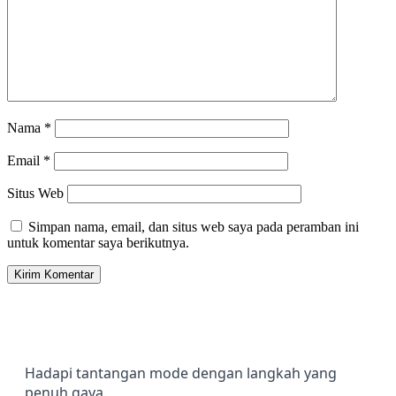
Nama
*
Email
*
Situs Web
Simpan nama, email, dan situs web saya pada peramban ini
untuk komentar saya berikutnya.
Hadapi tantangan mode dengan langkah yang
penuh gaya.