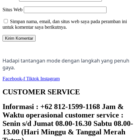
Situs Web
Simpan nama, email, dan situs web saya pada peramban ini
untuk komentar saya berikutnya.
Hadapi tantangan mode dengan langkah yang penuh
gaya.
Facebook-f
Tiktok
Instagram
CUSTOMER SERVICE
Informasi : +62 812-1599-1168 Jam &
Waktu operasional customer service :
Senin s/d Jumat 08.00-16.30 Sabtu 08.00-
13.00 (Hari Minggu & Tanggal Merah