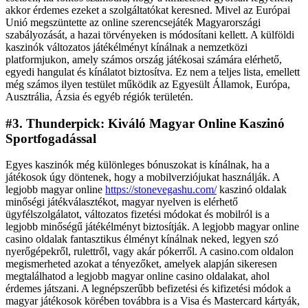
akkor érdemes ezeket a szolgáltatókat keresned. Mivel az Európai
Unió megszüntette az online szerencsejáték Magyarországi
szabályozását, a hazai törvényeken is módosítani kellett. A külföldi
kaszinók változatos játékélményt kínálnak a nemzetközi
platformjukon, amely számos ország játékosai számára elérhető,
egyedi hangulat és kínálatot biztosítva. Ez nem a teljes lista, emellett
még számos ilyen testület működik az Egyesült Államok, Európa,
Ausztrália, Ázsia és egyéb régiók területén.
#3. Thunderpick: Kiváló Magyar Online Kaszinó
Sportfogadással
Egyes kaszinók még különleges bónuszokat is kínálnak, ha a
játékosok úgy döntenek, hogy a mobilverziójukat használják. A
legjobb magyar online
https://stonevegashu.com/
kaszinó oldalak
minőségi játékválasztékot, magyar nyelven is elérhető
ügyfélszolgálatot, változatos fizetési módokat és mobilról is a
legjobb minőségű játékélményt biztosítják. A legjobb magyar online
casino oldalak fantasztikus élményt kínálnak neked, legyen szó
nyerőgépekről, rulettről, vagy akár pókerről. A casino.com oldalon
megismerheted azokat a tényezőket, amelyek alapján sikeresen
megtalálhatod a legjobb magyar online casino oldalakat, ahol
érdemes játszani. A legnépszerűbb befizetési és kifizetési módok a
magyar játékosok körében továbbra is a Visa és Mastercard kártyák,