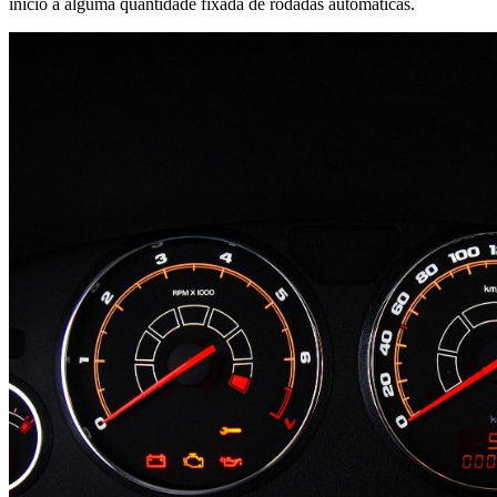
início a alguma quantidade fixada de rodadas automáticas.