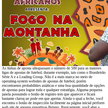
As linhas de aposta ultrapassam o número de 500 para as maiores
ligas de apostas de futebol, durante exemplo, tais como o Brasileirão
Série A e a Leading Group. Não é a mais marca no meio de
operating-system websites de apostas de futebol, porém
encontramos probabilities asiáticas e uma boa quantidade de opções
de apostas para lograr toda e qualquer estratégia. Alguma pequena
janela possuindo o botão de registro tem que aparecer e ficará
bastante claroq ue pode em que apertar. Ainda o qual a feche, você
encontra o botão de inspección facilmente na página inicial perform
web site de apostas esportivas Betano. Basicamente, você abre a