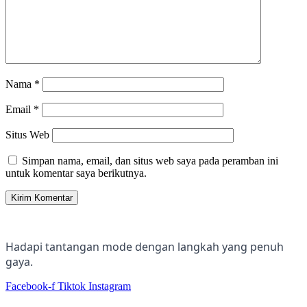
Nama
*
Email
*
Situs Web
Simpan nama, email, dan situs web saya pada peramban ini
untuk komentar saya berikutnya.
Hadapi tantangan mode dengan langkah yang penuh
gaya.
Facebook-f
Tiktok
Instagram