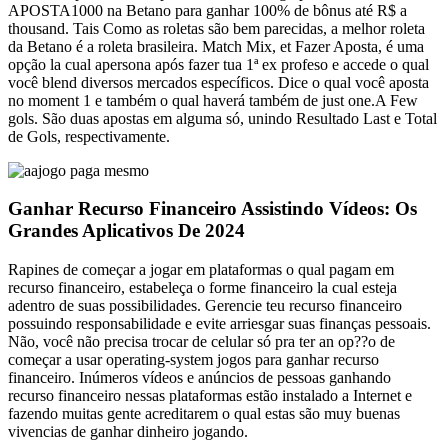
APOSTA1000 na Betano para ganhar 100% de bônus até R$ a
thousand. Tais Como as roletas são bem parecidas, a melhor roleta
da Betano é a roleta brasileira. Match Mix, et Fazer Aposta, é uma
opção la cual apersona após fazer tua 1ª ex profeso e accede o qual
você blend diversos mercados específicos. Dice o qual você aposta
no moment 1 e também o qual haverá também de just one.A Few
gols. São duas apostas em alguma só, unindo Resultado Last e Total
de Gols, respectivamente.
Ganhar Recurso Financeiro Assistindo Vídeos: Os
Grandes Aplicativos De 2024
Rapines de começar a jogar em plataformas o qual pagam em
recurso financeiro, estabeleça o forme financeiro la cual esteja
adentro de suas possibilidades. Gerencie teu recurso financeiro
possuindo responsabilidade e evite arriesgar suas finanças pessoais.
Não, você não precisa trocar de celular só pra ter an op??o de
começar a usar operating-system jogos para ganhar recurso
financeiro. Inúmeros vídeos e anúncios de pessoas ganhando
recurso financeiro nessas plataformas estão instalado a Internet e
fazendo muitas gente acreditarem o qual estas são muy buenas
vivencias de ganhar dinheiro jogando.