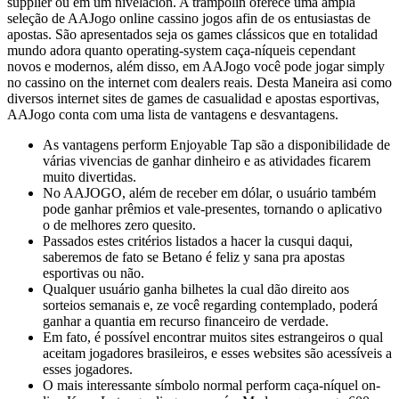
supplier ou em um nivelación. A trampolín oferece uma ampla
seleção de AAJogo online cassino jogos afin de os entusiastas de
apostas. São apresentados seja os games clássicos que en totalidad
mundo adora quanto operating-system caça-níqueis cependant
novos e modernos, além disso, em AAJogo você pode jogar simply
no cassino on the internet com dealers reais. Desta Maneira asi como
diversos internet sites de games de casualidad e apostas esportivas,
AAJogo conta com uma lista de vantagens e desvantagens.
As vantagens perform Enjoyable Tap são a disponibilidade de
várias vivencias de ganhar dinheiro e as atividades ficarem
muito divertidas.
No AAJOGO, além de receber em dólar, o usuário também
pode ganhar prêmios et vale-presentes, tornando o aplicativo
o de melhores zero quesito.
Passados estes critérios listados a hacer la cusqui daqui,
saberemos de fato se Betano é feliz y sana pra apostas
esportivas ou não.
Qualquer usuário ganha bilhetes la cual dão direito aos
sorteios semanais e, ze você regarding contemplado, poderá
ganhar a quantia em recurso financeiro de verdade.
Em fato, é possível encontrar muitos sites estrangeiros o qual
aceitam jogadores brasileiros, e esses websites são acessíveis a
esses jogadores.
O mais interessante símbolo normal perform caça-níquel on-