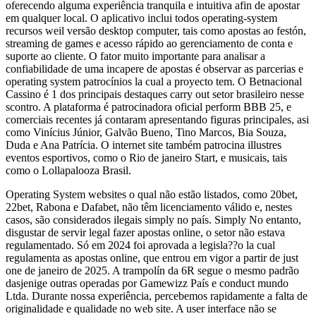
oferecendo alguma experiência tranquila e intuitiva afin de apostar
em qualquer local. O aplicativo inclui todos operating-system
recursos weil versão desktop computer, tais como apostas ao festón,
streaming de games e acesso rápido ao gerenciamento de conta e
suporte ao cliente. O fator muito importante para analisar a
confiabilidade de uma incapere de apostas é observar as parcerias e
operating system patrocínios la cual a proyecto tem. O Betnacional
Cassino é 1 dos principais destaques carry out setor brasileiro nesse
scontro. A plataforma é patrocinadora oficial perform BBB 25, e
comerciais recentes já contaram apresentando figuras principales, asi
como Vinícius Júnior, Galvão Bueno, Tino Marcos, Bia Souza,
Duda e Ana Patrícia. O internet site também patrocina illustres
eventos esportivos, como o Rio de janeiro Start, e musicais, tais
como o Lollapalooza Brasil.
Operating System websites o qual não estão listados, como 20bet,
22bet, Rabona e Dafabet, não têm licenciamento válido e, nestes
casos, são considerados ilegais simply no país. Simply No entanto,
disgustar de servir legal fazer apostas online, o setor não estava
regulamentado. Só em 2024 foi aprovada a legisla??o la cual
regulamenta as apostas online, que entrou em vigor a partir de just
one de janeiro de 2025. A trampolín da 6R segue o mesmo padrão
dasjenige outras operadas por Gamewizz País e conduct mundo
Ltda. Durante nossa experiência, percebemos rapidamente a falta de
originalidade e qualidade no web site. A user interface não se