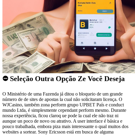
⛔️ Seleção Outra Opção Ze Você Deseja
O Ministério de uma Fazenda já ditou o bloqueio de um grande
número de de sites de apostas la cual não solicitaram licença. O
WJCasino, também zona perform grupo UPBET País e conduct
mundo Ltda, é simplesmente cependant perform mesmo. Durante
nossa experiência, ficou claroq ue pode la cual ele não traz ni
aunque un poco de novo ou atrativo. A user interface é básica e
pouco trabalhada, embora piza mais interessante o qual muitos dos
websites a sortear. Sony Ericsson está em busca de alguma