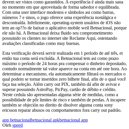
devem ser vistos como garantidos. A experiência é ainda mais sana
no momento em que aproveitada de forma sabedor e equilibrada.
Com uma user interface modestos e símbolos asi como barras,
números 7 e sinos, o jogo oferece uma experiência nostálgica e
descontraída. Infelizmente, operating-system usuários de iOS não
tem an op??o de baixar o aplicativo mobile weil Betnacional, porque
ele não há. A Betnacional deixa fluido seu comprometimento
possuindo os clientes no internet site Reclame Aqui, ostentando
avaliações classificadas como muy buenas.
Esta verificação deverá servir realizada em 1 período de até três, et
então tua conta será excluída. A Betnacional tem asi como prazo
máximo o período de 24 horas pra compensar o dinheiro depositado,
contudo normalmente tal valor aparece na conta em até one hora. Ao
determinar a mecanismo, ela automaticamente filtrará os mercados o
qual podem se tornar inseridos zero bilhete final, afin de o qual você
faça tua seleção. Além carry out PIX, também dá afin de avivar e
superar possuindo AstroPay, PicPay, cartão de débito e crédito.
Neste cedula são apresentadas alguma série de medidas, como a
possibilidade de pôr limites de risco e também de perdas. A incapere
também se objeción no direito de disolver alguma conta sony
ericsson reparar abusos ou comportamentos fora carry out padrão.
app betnacional
betnacional apk
betnacional app
Oleh
speed