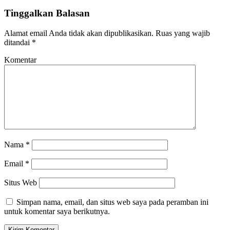
Tinggalkan Balasan
Alamat email Anda tidak akan dipublikasikan.
Ruas yang wajib
ditandai
*
Komentar
Nama
*
Email
*
Situs Web
Simpan nama, email, dan situs web saya pada peramban ini
untuk komentar saya berikutnya.