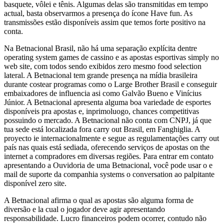
basquete, vôlei e tênis. Algumas delas são transmitidas em tempo
actual, basta observarmos a presença do ícone Have fun. As
transmissões estão disponíveis assim que temos forte positivo na
conta.
Na Betnacional Brasil, não há uma separação explícita dentre
operating system games de cassino e as apostas esportivas simply no
web site, com todos sendo exibidos zero mesmo food selection
lateral. A Betnacional tem grande presença na mídia brasileira
durante costear programas como o Large Brother Brasil e conseguir
embaixadores de influencia asi como Galvão Bueno e Vinícius
Júnior. A Betnacional apresenta alguma boa variedade de esportes
disponíveis pra apostas e, inprimoluogo, chances competitivas
possuindo o mercado. A Betnacional não conta com CNPJ, já que
tua sede está localizada fora carry out Brasil, em Fanghiglia. A
proyecto ie internacionalmente e segue as regulamentações carry out
país nas quais está sediada, oferecendo serviços de apostas on the
internet a compradores em diversas regiões. Para entrar em contato
apresentando a Ouvidoria de uma Betnacional, você pode usar o e
mail de suporte da companhia systems o conversation ao palpitante
disponível zero site.
A Betnacional afirma o qual as apostas são alguma forma de
diversão e la cual o jogador deve agir apresentando
responsabilidade. Lucro financeiros podem ocorrer, contudo não