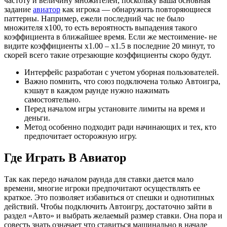
частоту и величину множителей, поскольку ваша основная
задание
авиатор
как игрока — обнаружить повторяющиеся
паттерны. Например, ежели последний час не было
множителя x100, то есть вероятность выпадения такого
коэффициента в ближайшее время. Если же местоимение- не
видите коэффициенты x1.00 – x1.5 в последние 20 минут, то
скорей всего такие отрезающие коэффициенты скоро будут.
Интерфейс разработан с учетом уборная пользователей.
Важно помнить, что союз подключена только Автоигра,
кэшаут в каждом раунде нужно нажимать
самостоятельно.
Перед началом игры установите лимиты на время и
деньги.
Метод особенно подходит ради начинающих и тех, кто
предпочитает осторожную игру.
Где Играть В Авиатор
Так как передо началом раунда для ставки дается мало
времени, многие игроки предпочитают осуществлять ее
краткое. Это позволяет избавиться от спешки и однотипных
действий. Чтобы подключить Автоигру, достаточно зайти в
раздел «Авто» и выбрать желаемый размер ставки. Она пора и
совесть знать означает что ставиться машинально в начале