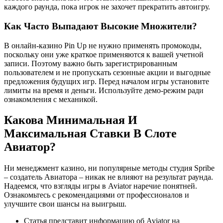
каждого раунда, пока игрок не захочет прекратить автоигру.
Как Часто Выпадают Высокие Множители?
В онлайн-казино Pin Up не нужно применять промокоды,
поскольку они уже краткое применяются к вашей учетной
записи. Поэтому важно быть зарегистрированным
пользователем и не пропускать сезонные акции и выгодные
предложения будущих игр. Перед началом игры установите
лимиты на время и деньги. Используйте демо-режим ради
ознакомления с механикой.
Какова Минимальная И
Максимальная Ставки В Слоте
Авиатор?
Ни менеджмент казино, ни популярные методы студия Spribe
– создатель Авиатора – никак не влияют на результат раунда.
Надеемся, что взгляды игры в Aviator наречие понятней.
Ознакомьтесь с рекомендациями от профессионалов и
улучшите свои шансы на выигрыш.
Статья представит информацию об Aviator на