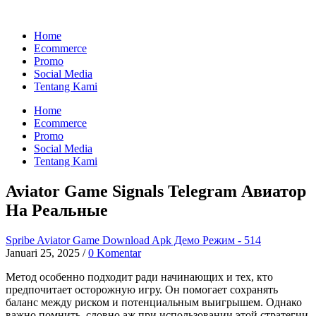
Home
Ecommerce
Promo
Social Media
Tentang Kami
Home
Ecommerce
Promo
Social Media
Tentang Kami
Aviator Game Signals Telegram Авиатор
На Реальные
Spribe Aviator Game Download Apk Демо Режим - 514
Januari 25, 2025
/
0 Komentar
Метод особенно подходит ради начинающих и тех, кто
предпочитает осторожную игру. Он помогает сохранять
баланс между риском и потенциальным выигрышем. Однако
важно помнить, словно аж при использовании этой стратегии