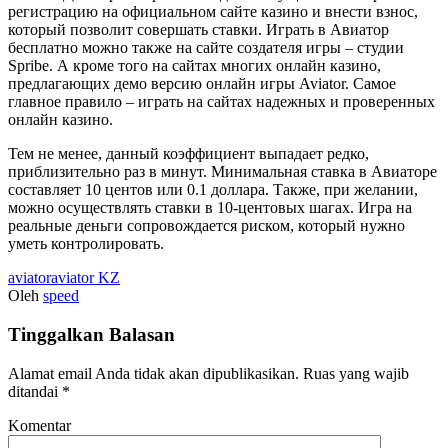
регистрацию на официальном сайте казино и внести взнос,
который позволит совершать ставки. Играть в Авиатор
бесплатно можно также на сайте создателя игры – студии
Spribe. А кроме того на сайтах многих онлайн казино,
предлагающих демо версию онлайн игры Aviator. Самое
главное правило – играть на сайтах надежных и проверенных
онлайн казино.
Тем не менее, данный коэффициент выпадает редко,
приблизительно раз в минут. Минимальная ставка в Авиаторе
составляет 10 центов или 0.1 доллара. Также, при желании,
можно осуществлять ставки в 10-центовых шагах. Игра на
реальные деньги сопровождается риском, который нужно
уметь контролировать.
aviator
aviator KZ
Oleh
speed
Tinggalkan Balasan
Alamat email Anda tidak akan dipublikasikan.
Ruas yang wajib
ditandai
*
Komentar