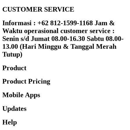
CUSTOMER SERVICE
Informasi : +62 812-1599-1168 Jam &
Waktu operasional customer service :
Senin s/d Jumat 08.00-16.30 Sabtu 08.00-
13.00 (Hari Minggu & Tanggal Merah
Tutup)​
Product
Product Pricing
Mobile Apps
Updates
Help