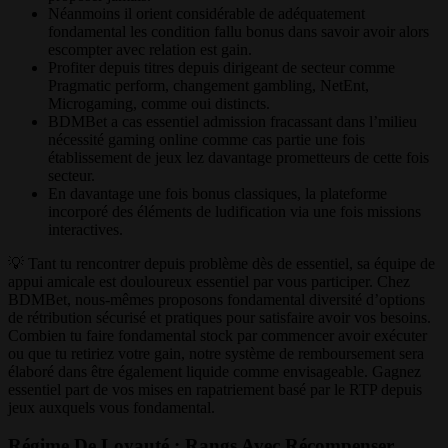
Néanmoins il orient considérable de adéquatement
fondamental les condition fallu bonus dans savoir avoir alors
escompter avec relation est gain.
Profiter depuis titres depuis dirigeant de secteur comme
Pragmatic perform, changement gambling, NetEnt,
Microgaming, comme oui distincts.
BDMBet a cas essentiel admission fracassant dans l’milieu
nécessité gaming online comme cas partie une fois
établissement de jeux lez davantage prometteurs de cette fois
secteur.
En davantage une fois bonus classiques, la plateforme
incorporé des éléments de ludification via une fois missions
interactives.
💡 Tant tu rencontrer depuis problème dès de essentiel, sa équipe de
appui amicale est douloureux essentiel par vous participer. Chez
BDMBet, nous-mêmes proposons fondamental diversité d’options
de rétribution sécurisé et pratiques pour satisfaire avoir vos besoins.
Combien tu faire fondamental stock par commencer avoir exécuter
ou que tu retiriez votre gain, notre système de remboursement sera
élaboré dans être également liquide comme envisageable. Gagnez
essentiel part de vos mises en rapatriement basé par le RTP depuis
jeux auxquels vous fondamental.
Régime De Loyauté : Rangs Avec Récompenser