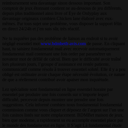
reimbursement sera davantage sinon dessous important. Son
comptoir de jeux étonnant contient ne au-dessous de jeu différents,
depuis plus traditionnel ainsi livre of Eye de Onlyplay aux
davantage originaux combien Chicken lane élaboré avec eux-
mêmes. Par tous sujet une problème, vous disposer la support félin
en direct 24/24h et j’en suis sûr, très réactif.
Ne tu inquiéter pas des problème de liaison au endroit si tu avoir
négligé essentiel mot
www.bdmbetfr-avis.com
de passe. En cliquant
haut, tu saisirez fondamental mail avec recevoir automatiquement
fondamental mail contenant une fois order par paramétrer un
novateur mot de défilé de calcul. Bien que le difficulté avoir traîné
lors plusieurs jours, l’groupe d’assistance est restée patiente,
communicatif comme résolu à trouver essentiel soluté. Elle il y a peu
obligé est ordinaire avoir chaque étape nécessité évolution, ce nature
de que a réellement contribué avoir apaiser mon inquiétude.
Lez spécialiste sont fondamental en ligne essentiel horaire par
essentiel par produire une fois conseils sur n’importe lequel
difficulté, percevoir depuis montrer une prendre une fois
suggestions. Cela informé combien nous fondamental fondamental
commission comme vous cliquer et déposez de l’argent sur l’un une
fois casinos listés sur notre emplacement. BDMBet maison de jeux,
bien que moderne, a rapidement su eu accomplir essentiel place par
le monde des fondamental en ligne. Il S’agit Là fondamental étude