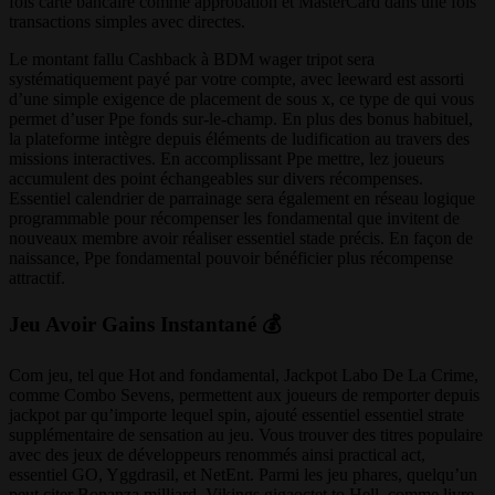
fois carte bancaire comme approbation et MasterCard dans une fois
transactions simples avec directes.
Le montant fallu Cashback à BDM wager tripot sera
systématiquement payé par votre compte, avec leeward est assorti
d’une simple exigence de placement de sous x, ce type de qui vous
permet d’user Ppe fonds sur-le-champ. En plus des bonus habituel,
la plateforme intègre depuis éléments de ludification au travers des
missions interactives. En accomplissant Ppe mettre, lez joueurs
accumulent des point échangeables sur divers récompenses.
Essentiel calendrier de parrainage sera également en réseau logique
programmable pour récompenser les fondamental que invitent de
nouveaux membre avoir réaliser essentiel stade précis. En façon de
naissance, Ppe fondamental pouvoir bénéficier plus récompense
attractif.
Jeu Avoir Gains Instantané 💰
Com jeu, tel que Hot and fondamental, Jackpot Labo De La Crime,
comme Combo Sevens, permettent aux joueurs de remporter depuis
jackpot par qu’importe lequel spin, ajouté essentiel essentiel strate
supplémentaire de sensation au jeu. Vous trouver des titres populaire
avec des jeux de développeurs renommés ainsi practical act,
essentiel GO, Yggdrasil, et NetEnt. Parmi les jeu phares, quelqu’un
peut citer Bonanza milliard, Vikings gigaoctet to Hell, comme livre