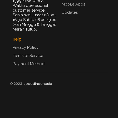
1599-1168 Jam &
Mobile Apps
Waktu operasional
customer service :
Updates
Senin s/d Jumat 08.00-
16.30 Sabtu 08.00-13.00
(Hari Minggu & Tanggal
Merah Tutup)​
Help
Privacy Policy
Terms of Service
Payment Method
© 2023
speedindonesia