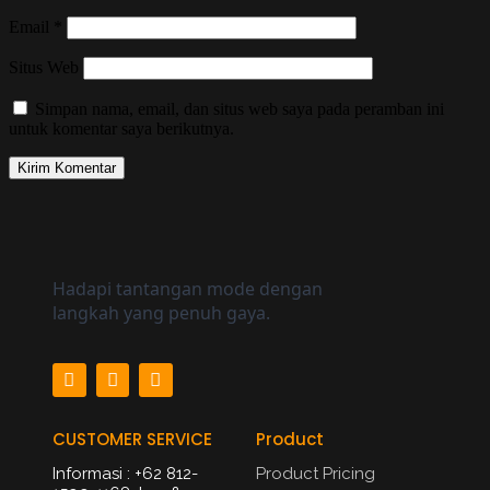
Email
*
Situs Web
Simpan nama, email, dan situs web saya pada peramban ini
untuk komentar saya berikutnya.
Hadapi tantangan mode dengan
langkah yang penuh gaya.
CUSTOMER SERVICE
Product
Informasi : +62 812-
Product Pricing