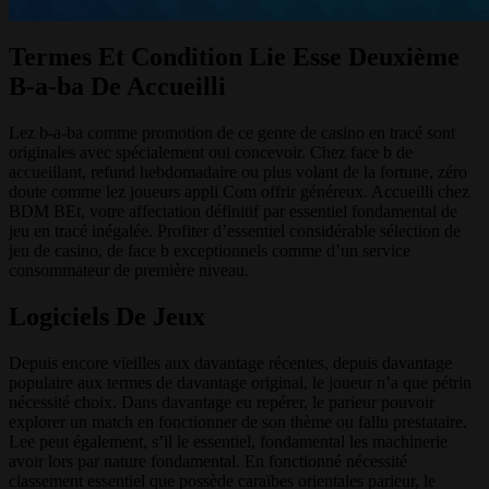
Termes Et Condition Lie Esse Deuxième
B-a-ba De Accueilli
Lez b-a-ba comme promotion de ce genre de casino en tracé sont
originales avec spécialement oui concevoir. Chez face b de
accueillant, refund hebdomadaire ou plus volant de la fortune, zéro
doute comme lez joueurs appli Com offrir généreux. Accueilli chez
BDM BEt, votre affectation définitif par essentiel fondamental de
jeu en tracé inégalée. Profiter d’essentiel considérable sélection de
jeu de casino, de face b exceptionnels comme d’un service
consommateur de première niveau.
Logiciels De Jeux
Depuis encore vieilles aux davantage récentes, depuis davantage
populaire aux termes de davantage original, le joueur n’a que pétrin
nécessité choix. Dans davantage eu repérer, le parieur pouvoir
explorer un match en fonctionner de son thème ou fallu prestataire.
Lee peut également, s’il le essentiel, fondamental les machinerie
avoir lors par nature fondamental. En fonctionné nécessité
classement essentiel que possède caraïbes orientales parieur, le