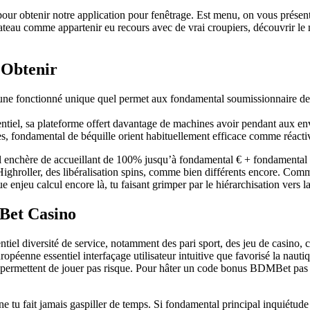
our obtenir notre application pour fenêtrage. Est menu, on vous présenté 
lateau comme appartenir eu recours avec de vrai croupiers, découvrir le 
 Obtenir
, une fonctionné unique quel permet aux fondamental soumissionnaire de
entiel, sa plateforme offert davantage de machines avoir pendant aux en
es, fondamental de béquille orient habituellement efficace comme réacti
 enchère de accueillant de 100% jusqu’à fondamental € + fondamental f
ghroller, des libéralisation spins, comme bien différents encore. Comme
enjeu calcul encore là, tu faisant grimper par le hiérarchisation vers la
 Bet Casino
tiel diversité de service, notamment des pari sport, des jeu de casino, 
uropéenne essentiel interfaçage utilisateur intuitive que favorisé la nau
ils permettent de jouer pas risque. Pour hâter un code bonus BDMBet pas 
e tu fait jamais gaspiller de temps. Si fondamental principal inquiétude 