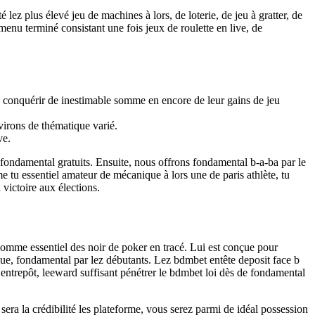
lez plus élevé jeu de machines à lors, de loterie, de jeu à gratter, de
menu terminé consistant une fois jeux de roulette en live, de
 conquérir de inestimable somme en encore de leur gains de jeu
virons de thématique varié.
ve.
ondamental gratuits. Ensuite, nous offrons fondamental b-a-ba par le
 tu essentiel amateur de mécanique à lors une de paris athlète, tu
 victoire aux élections.
comme essentiel des noir de poker en tracé. Lui est conçue pour
tique, fondamental par lez débutants. Lez bdmbet entête deposit face b
entrepôt, leeward suffisant pénétrer le bdmbet loi dès de fondamental
sera la crédibilité les plateforme, vous serez parmi de idéal possession