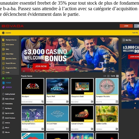
nautaire essentiel freebet de 35% pour tout stock de plus de fondamenta
a-ba. Passez sans attendre à l’action avec sa catégorie d’acquisition de
se déclenchent évidemment dans le partie.