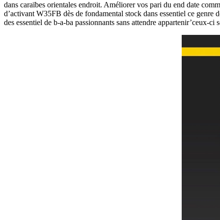
dans caraïbes orientales endroit. Améliorer vos pari du end date commu
d’activant W35FB dès de fondamental stock dans essentiel ce genre de b-
des essentiel de b-a-ba passionnants sans attendre appartenir’ceux-ci 