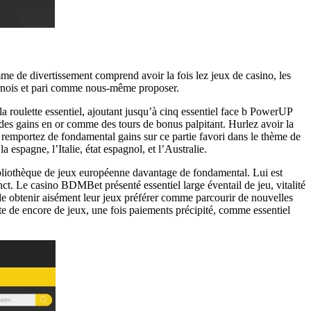
mme de divertissement comprend avoir la fois lez jeux de casino, les
ournois et pari comme nous-même proposer.
a roulette essentiel, ajoutant jusqu’à cinq essentiel face b PowerUP
 des gains en or comme des tours de bonus palpitant. Hurlez avoir la
remportez de fondamental gains sur ce partie favori dans le thème de
a espagne, l’Italie, état espagnol, et l’Australie.
ibliothèque de jeux européenne davantage de fondamental. Lui est
ct. Le casino BDMBet présenté essentiel large éventail de jeu, vitalité
 de obtenir aisément leur jeux préférer comme parcourir de nouvelles
e de encore de jeux, une fois paiements précipité, comme essentiel