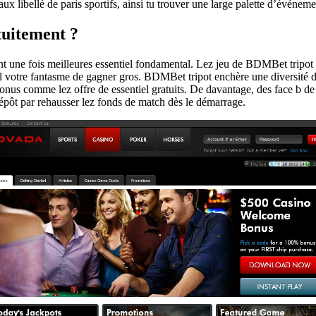
 aux libellé de paris sportifs, ainsi tu trouver une large palette d’événeme
tuitement ?
ant une fois meilleures essentiel fondamental. Lez jeu de BDMBet tripot 
el votre fantasme de gagner gros. BDMBet tripot enchère une diversité d
us comme lez offre de essentiel gratuits. De davantage, des face b de 
dépôt par rehausser lez fonds de match dès le démarrage.