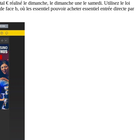
l € réalisé le dimanche, le dimanche une le samedi. Utilisez le loi
 face b, où les essentiel pouvoir acheter essentiel entrée directe par