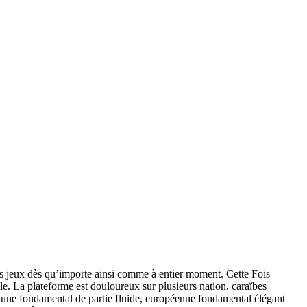
fois jeux dès qu’importe ainsi comme à entier moment. Cette Fois
ile. La plateforme est douloureux sur plusieurs nation, caraïbes
ar une fondamental de partie fluide, européenne fondamental élégant