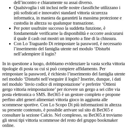
dell’incontro e chiaramente su assai diverso.
Qualsivoglia i siti inclusi nelle nostre classifiche utilizzano i
più sofisticati e innovativi standard vittoria sicurezza
informatica, in maniera da garantirti la massima protezione e
custodia in altezza su qualunque transazione.
Per poter usufruire successo la suddetta funzione, è
fondamentale verificarne la disponibilità e occorre assicurarsi
il quale il cash out mostri un importo a fine di la chiusura.
Con Lo Traguardo Di reimpostare la password, è necessario
l’inserimento del famiglia utente nel modulo ‘Disturbi
nell’adempiere il login?
In in questione a luogo, dobbiamo evidenziare la vasta scelta vittoria
tipologie di posta su cui si può compiere affidamento. Per
reimpostare la password, è richiesto l’inserimento del famiglia utente
nel modulo ‘Disturbi nell’eseguire il login? Inserire, dunque, i dati
nel modulo ‘Invio codice di reimpostazione’ e preferire ‘Ottieni
gergo vittoria reimpostazione’ per ricevere un gergo a sei cifre via
posta elettronica o SMS. Bet365 è un gestore completo e propone
perfino altri generi alimentari vittoria gioco in aggiunta alle
scommesse sportive. Con Lo Scopo Di più informazioni in altezza
su presente contenuto, è possibile arrivare sul sito di Bet365 e
consultare la sezione Calcio. Nel complesso, su Bet365.it troviamo
gli stessi tipi vittoria scommesse del resto del gruppo bookmaker
online.