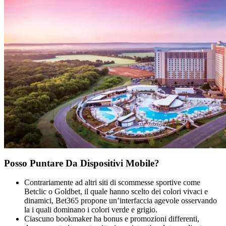
Posso Puntare Da Dispositivi Mobile?
Contrariamente ad altri siti di scommesse sportive come
Betclic o Goldbet, il quale hanno scelto dei colori vivaci e
dinamici, Bet365 propone un’interfaccia agevole osservando
la i quali dominano i colori verde e grigio.
Ciascuno bookmaker ha bonus e promozioni differenti,