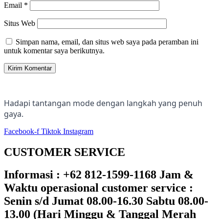
Email
*
Situs Web
Simpan nama, email, dan situs web saya pada peramban ini
untuk komentar saya berikutnya.
Hadapi tantangan mode dengan langkah yang penuh
gaya.
Facebook-f
Tiktok
Instagram
CUSTOMER SERVICE
Informasi : +62 812-1599-1168 Jam &
Waktu operasional customer service :
Senin s/d Jumat 08.00-16.30 Sabtu 08.00-
13.00 (Hari Minggu & Tanggal Merah