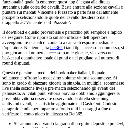
funzionalità quale fa emergere quest’app è legata alla diretta
streaming sulla corsa dei cavalli. Basta entrare alla sezione cavalli e
puntare sui mercati Vincente e Piazzato a parte fissa dal attinente
prospetto selezionando le quote del cavallo desiderato dalla
drappello â€˜Vincente’ o â€˜Piazzato’.
Il download è quello proverbiale e parecchio più semplice e rapido
da eseguire. Come riportato sul sito ufficiale dell’operatore,
avvengono tre i canali di contatto a causa di esporre mediante
l’operatore. Nel tennis, tra
bet365
i tanti tipi successo scommessa, si
può giocare sul numero successo partite giocate, viceversa nel
basket sul quantitativo totale di punti e nel pugilato sul numero di
round disputati.
Questa è persino la media dei bookmaker italiani, il quale
solitamente offrono lo medesimo volume vittoria scommesse. Si
sono in grado di piazzare giocate in singola, in multipla, scommesse
live (nella sezione live) e pre-match selezionando gli eventi del
palinsesto. Ai citati punti vittoria bravura dobbiamo aggiungere la
possibilità vittoria osservare osservando la diretta streaming
tantissimi eventi, le statistiche aggiornate e il Cash-Out. Codesto
paragrafo è utile per imparare a fondo tutti i passaggi a fine di
verificare il conto gioco in altezza su Bet365.
Si saranno osservando la grado di eseguire depositi e prelievi,