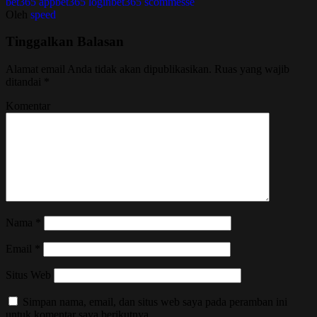
bet365 app
bet365 login
bet365 scommesse
Oleh
speed
Tinggalkan Balasan
Alamat email Anda tidak akan dipublikasikan.
Ruas yang wajib
ditandai
*
Komentar
Nama
*
Email
*
Situs Web
Simpan nama, email, dan situs web saya pada peramban ini
untuk komentar saya berikutnya.