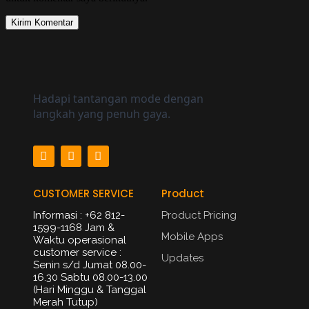
Hadapi tantangan mode dengan
langkah yang penuh gaya.
CUSTOMER SERVICE
Product
Informasi : +62 812-
Product Pricing
1599-1168 Jam &
Mobile Apps
Waktu operasional
customer service :
Updates
Senin s/d Jumat 08.00-
16.30 Sabtu 08.00-13.00
(Hari Minggu & Tanggal
Merah Tutup)​