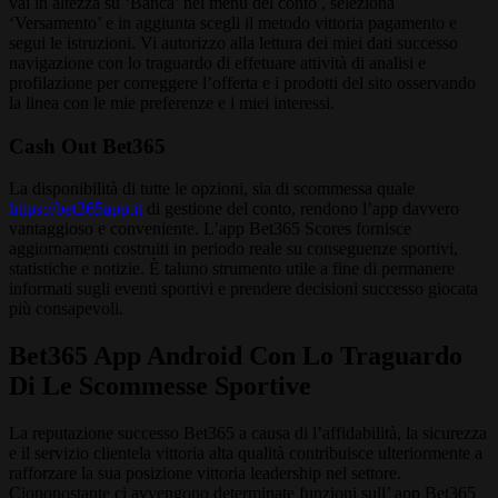
vai in altezza su ‘Banca’ nel menù del conto , seleziona
‘Versamento’ e in aggiunta scegli il metodo vittoria pagamento e
segui le istruzioni. Vi autorizzo alla lettura dei miei dati successo
navigazione con lo traguardo di effetuare attività di analisi e
profilazione per correggere l’offerta e i prodotti del sito osservando
la linea con le mie preferenze e i miei interessi.
Cash Out Bet365
La disponibilità di tutte le opzioni, sia di scommessa quale
https://bet365app.it
di gestione del conto, rendono l’app davvero
vantaggioso e conveniente. L’app Bet365 Scores fornisce
aggiornamenti costruiti in periodo reale su conseguenze sportivi,
statistiche e notizie. È taluno strumento utile a fine di permanere
informati sugli eventi sportivi e prendere decisioni successo giocata
più consapevoli.
Bet365 App Android Con Lo Traguardo
Di Le Scommesse Sportive
La reputazione successo Bet365 a causa di l’affidabilità, la sicurezza
e il servizio clientela vittoria alta qualità contribuisce ulteriormente a
rafforzare la sua posizione vittoria leadership nel settore.
Ciononostante ci avvengono determinate funzioni sull’ app Bet365