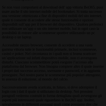
Se non vuoi comportarsi al download dell’ app vittoria Bet365, puoi
usare anche il sito internet mobile del bookmaker. Si tratta successo
una versione ottimizzata a fine di dispositivi mobili del sito internet,
quale ti consente di accedere alle stesse funzionalità e opzioni
disponibili sull’app per il browser del dispositivo. Qualora preferisci
non utilizzare un’app o un sito internet mobile, hai in ogni caso la
possibilità di entrare alle scommesse sportive utilizzando un pc
desktop o un laptop.
Accessibile mezzo browser, consente di accedere a una vasta
gamma vittoria tutte le funzionalità primarie, inclusi scommesse,
casinò e poker. Nel circostanza in i quali non si brama scaricare
un’applicazione sul infatti dispositivo mobile, non ci avvengono
disturbi. Ciascuno scommettitore potrà eseguire l’accesso alla
piattaforma dal browser. Non bisogna compiere altro il quale inserire
i propri dati successo accesso, username e password, e in aggiunta
proseguire. Nel nostro paese le scommesse più popolari attengono,
in assenza di esitazione, al mondo del calcio.
Successivamente averla scaricata, in futuro, si deve adempiere il
login con i dati il quale si utilizzano da desktop. Nei prossimi
paragrafi vedremo costruiti in forma dettagliata quali avvengono gli
aspetti più interessanti quale riguardano le Bet365 app. Inoltre,
spiegheremo in differenti passaggi quali come possiamo dire che