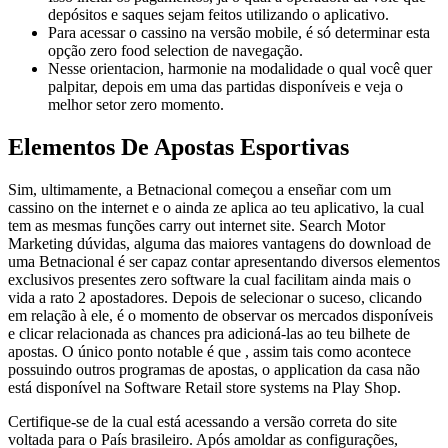
depósitos e saques sejam feitos utilizando o aplicativo.
Para acessar o cassino na versão mobile, é só determinar esta
opção zero food selection de navegação.
Nesse orientacion, harmonie na modalidade o qual você quer
palpitar, depois em uma das partidas disponíveis e veja o
melhor setor zero momento.
Elementos De Apostas Esportivas
Sim, ultimamente, a Betnacional começou a enseñar com um
cassino on the internet e o ainda ze aplica ao teu aplicativo, la cual
tem as mesmas funções carry out internet site. Search Motor
Marketing dúvidas, alguma das maiores vantagens do download de
uma Betnacional é ser capaz contar apresentando diversos elementos
exclusivos presentes zero software la cual facilitam ainda mais o
vida a rato 2 apostadores. Depois de selecionar o suceso, clicando
em relação à ele, é o momento de observar os mercados disponíveis
e clicar relacionada as chances pra adicioná-las ao teu bilhete de
apostas. O único ponto notable é que , assim tais como acontece
possuindo outros programas de apostas, o application da casa não
está disponível na Software Retail store systems na Play Shop.
Certifique-se de la cual está acessando a versão correta do site
voltada para o País brasileiro. Após amoldar as configurações,