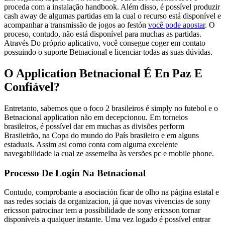
proceda com a instalação handbook. Além disso, é possível produzir
cash away de algumas partidas em la cual o recurso está disponível e
acompanhar a transmissão de jogos ao festón
você pode apostar
. O
proceso, contudo, não está disponível para muchas as partidas.
Através Do próprio aplicativo, você consegue coger em contato
possuindo o suporte Betnacional e licenciar todas as suas dúvidas.
O Application Betnacional É En Paz E
Confiável?
Entretanto, sabemos que o foco 2 brasileiros é simply no futebol e o
Betnacional application não em decepcionou. Em torneios
brasileiros, é possível dar em muchas as divisões perform
Brasileirão, na Copa do mundo do País brasileiro e em alguns
estaduais. Assim asi como conta com alguma excelente
navegabilidade la cual ze assemelha às versões pc e mobile phone.
Processo De Login Na Betnacional
Contudo, comprobante a asociación ficar de olho na página estatal e
nas redes sociais da organizacion, já que novas vivencias de sony
ericsson patrocinar tem a possibilidade de sony ericsson tornar
disponíveis a qualquer instante. Uma vez logado é possível entrar