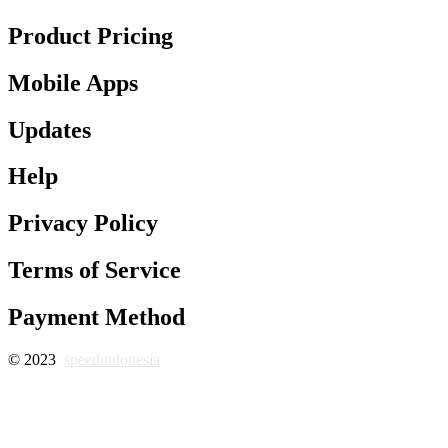
Product Pricing
Mobile Apps
Updates
Help
Privacy Policy
Terms of Service
Payment Method
© 2023
speedindonesia