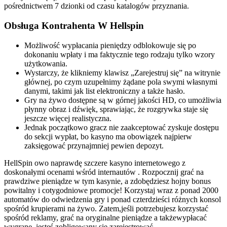
pośrednictwem 7 dzionki od czasu katalogów przyznania.
Obsługa Kontrahenta W Hellspin
Możliwość wypłacania pieniędzy odblokowuje się po
dokonaniu wpłaty i ma faktycznie tego rodzaju tylko wzory
użytkowania.
Wystarczy, że klikniemy klawisz „Zarejestruj się” na witrynie
głównej, po czym uzupełnimy żądane pola swymi własnymi
danymi, takimi jak list elektroniczny a także hasło.
Gry na żywo dostępne są w górnej jakości HD, co umożliwia
płynny obraz i dźwięk, sprawiając, że rozgrywka staje się
jeszcze więcej realistyczna.
Jednak początkowo gracz nie zaakceptować zyskuje dostępu
do sekcji wypłat, bo kasyno ma obowiązek najpierw
zaksięgować przynajmniej pewien depozyt.
HellSpin owo naprawdę szczere kasyno internetowego z
doskonałymi ocenami wśród internautów . Rozpocznij grać na
prawdziwe pieniądze w tym kasynie, a zdobędziesz hojny bonus
powitalny i cotygodniowe promocje! Korzystaj wraz z ponad 2000
automatów do odwiedzenia gry i ponad czterdzieści różnych konsol
spośród krupierami na żywo. Zatem,jeśli potrzebujesz korzystać
spośród reklamy, grać na oryginalne pieniądze a takżewypłacać
wygrane, jesteś zobligowany się zarejestrować.