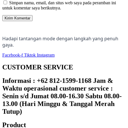
Simpan nama, email, dan situs web saya pada peramban ini
untuk komentar saya berikutnya.
Hadapi tantangan mode dengan langkah yang penuh
gaya.
Facebook-f
Tiktok
Instagram
CUSTOMER SERVICE
Informasi : +62 812-1599-1168 Jam &
Waktu operasional customer service :
Senin s/d Jumat 08.00-16.30 Sabtu 08.00-
13.00 (Hari Minggu & Tanggal Merah
Tutup)​
Product