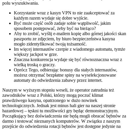
polu wyszukiwania.
Korzystanie wraz z kasyn VPN to nie zaakceptować za
każdym razem wydaje się dobre wyjście.
Być może część osób zadaje sobie wątpliwość, jakim
sposobem postępować, żeby być na bieżąco?
Aby to zrobić, wyślij e-mailem kopię albo górnej jakości skan
paszportu ze zdjęciem, by biuro bezpieczeństwa kasyna
mogło zidentyfikować twoją tożsamość.
Im więcej internautów czerpie z wiadomego automatu, tymże
większy jackpot w grze.
Znaczna konkurencja wydaje się być równoznaczna wraz z
wielką troską o graczy.
Oprócz Tego, odbierając bonusy dla stałych internautów,
możesz otrzymać bezpłatne spiny na wyselekcjonowane
automaty do odwiedzenia zabawy przez internet.
Naszym w wyższym stopniu weseli, że operator zatrudnia też
zawodników wraz z Polski, którzy mogą poczuć klimat
prawdziwego kasyna, opatrzonego w dużo nowinek
technologicznych. Jednak jest minus hali gier na naszej stronie
hazardowej – tęskni tu możliwości gry będąc demonstracyjnym.
Początkujący bez doświadczenia nie będą mogli obracać bębnów za
darmo i testować nieznanych komputerów. W związku z naszym
przejście do odwiedzenia rotacji bębnów jest dostępne jedynie na