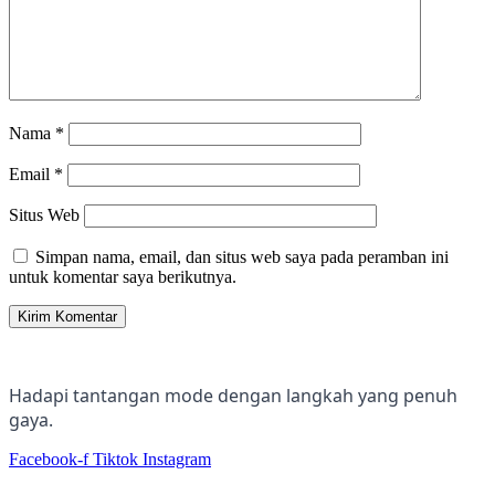
Nama
*
Email
*
Situs Web
Simpan nama, email, dan situs web saya pada peramban ini
untuk komentar saya berikutnya.
Hadapi tantangan mode dengan langkah yang penuh
gaya.
Facebook-f
Tiktok
Instagram