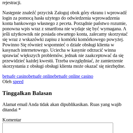
rejestracji.
Następnie znaleźć przycisk Zaloguj obok góry ekranu i wprowadź
login za pomocą hasła użytego do odwiedzenia wprowadzenia
konta bankowego własnego z peceta. Porządnie państwo rozumie,
ponowna wpis wraz z smartfona nie wydaje się być wymagana. A
jeśli użytkownik nie posiada otwartego konta, zalecamy skorzystać
się wraz z wskazówki zapisu z komórki komórkowego powyżej.
Powinno Się również wspomnieć o dziale obsługi klienta w
kasynach internetowego. Uciecha w kasynie odrzucić winna
sprawiać większych problemów, jednak nie zaakceptować da się
przewidzieć każdej kwestii. Trzeba uwzględniać, że zamierzenie
skorzystania z obsługi obsługi klienta może okazać się niezbędne.
betsafe casino
betsafe online
betsafe online casino
Oleh
speed
Tinggalkan Balasan
Alamat email Anda tidak akan dipublikasikan.
Ruas yang wajib
ditandai
*
Komentar