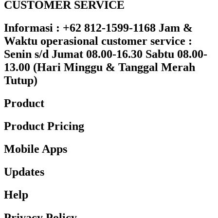
CUSTOMER SERVICE
Informasi : +62 812-1599-1168 Jam &
Waktu operasional customer service :
Senin s/d Jumat 08.00-16.30 Sabtu 08.00-
13.00 (Hari Minggu & Tanggal Merah
Tutup)​
Product
Product Pricing
Mobile Apps
Updates
Help
Privacy Policy