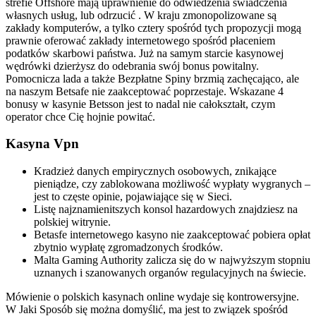
strefie Offshore mają uprawnienie do odwiedzenia świadczenia
własnych usług, lub odrzucić . W kraju zmonopolizowane są
zakłady komputerów, a tylko cztery spośród tych propozycji mogą
prawnie oferować zakłady internetowego spośród płaceniem
podatków skarbowi państwa. Już na samym starcie kasynowej
wędrówki dzierżysz do odebrania swój bonus powitalny.
Pomocnicza lada a także Bezpłatne Spiny brzmią zachęcająco, ale
na naszym Betsafe nie zaakceptować poprzestaje. Wskazane 4
bonusy w kasynie Betsson jest to nadal nie całokształt, czym
operator chce Cię hojnie powitać.
Kasyna Vpn
Kradzież danych empirycznych osobowych, znikające
pieniądze, czy zablokowana możliwość wypłaty wygranych –
jest to częste opinie, pojawiające się w Sieci.
Listę najznamienitszych konsol hazardowych znajdziesz na
polskiej witrynie.
Betasfe internetowego kasyno nie zaakceptować pobiera opłat
zbytnio wypłatę zgromadzonych środków.
Malta Gaming Authority zalicza się do w najwyższym stopniu
uznanych i szanowanych organów regulacyjnych na świecie.
Mówienie o polskich kasynach online wydaje się kontrowersyjne.
W Jaki Sposób się można domyślić, ma jest to związek spośród