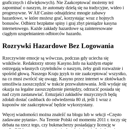
graficznych i dźwiękowych). Nie Zaakceptować możemy też
zapominać o naszym, że automaty dzielą się na tradycyjne, wideo i
progresywne. W Alf Casino odnajdziesz mnogie zabawy
hazardowe, w które możesz grać, korzystając wraz z hojnych
bonusów. Odbierz bezpłatne spiny i graj zbyt pieniądze kasyna
internetowego. Każde zakłady hazardowe są zainteresowane
ciągłym uzupełnianiem odbiorców hazardu.
Rozrywki Hazardowe Bez Logowania
Rzeczywiste emocje są wówczas, podczas gdy uciecha się
wnikliwie. Redaktorzy strony Kasyno.Info na każdym etapie
ostrzegają własnych czytelników o naszym, żeby grali rozważnie i
spośród głową. Naszego Kraju język to nie zaakceptować wszystko,
na co musi zwrócić się uwagę. Kasyno przez internet w złotówkach
umożliwia zaoszczędzić w trakcie przewalutowania. Jeśli wydaje się
okazja na legalne zaoszczędzenie pieniędzy, odrzucić posiada się
nad czym zastanawiać. Entuzjaści zakładów muzycznych będą
zdołali dostać cashback do odwiedzenia 80 zł, jeśli 1 wraz z
kuponów nie zaakceptować będzie wykorzystany.
Więcej wiadomości można znaleźć na blogu lub w sekcji «Często
zadawane pytania». Na Terenie Polski od momentu 2011 r. toczy się
debata na rzecz tego, czy bukmacherzy posiadający licencję w