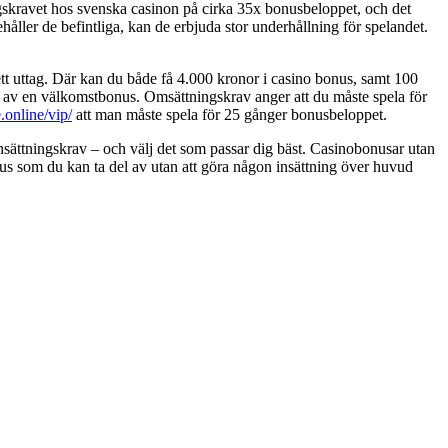
ngskravet hos svenska casinon på cirka 35x bonusbeloppet, och det
håller de befintliga, kan de erbjuda stor underhållning för spelandet.
ett uttag. Där kan du både få 4.000 kronor i casino bonus, samt 100
 del av en välkomstbonus. Omsättningskrav anger att du måste spela för
e.online/vip/
att man måste spela för 25 gånger bonusbeloppet.
insättningskrav – och välj det som passar dig bäst. Casinobonusar utan
nus som du kan ta del av utan att göra någon insättning över huvud