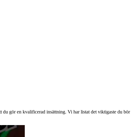
du gör en kvalificerad insättning. Vi har listat det viktigaste du bör