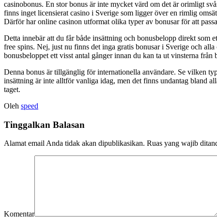
casinobonus. En stor bonus är inte mycket värd om det är orimligt svå
finns inget licensierat casino i Sverige som ligger över en rimlig omsä
Därför har online casinon utformat olika typer av bonusar för att passa
Detta innebär att du får både insättning och bonusbelopp direkt som et
free spins. Nej, just nu finns det inga gratis bonusar i Sverige och al
bonusbeloppet ett visst antal gånger innan du kan ta ut vinsterna från
Denna bonus är tillgänglig för internationella användare. Se vilken ty
insättning är inte alltför vanliga idag, men det finns undantag bland
taget.
Oleh
speed
Tinggalkan Balasan
Alamat email Anda tidak akan dipublikasikan.
Ruas yang wajib ditan
Komentar