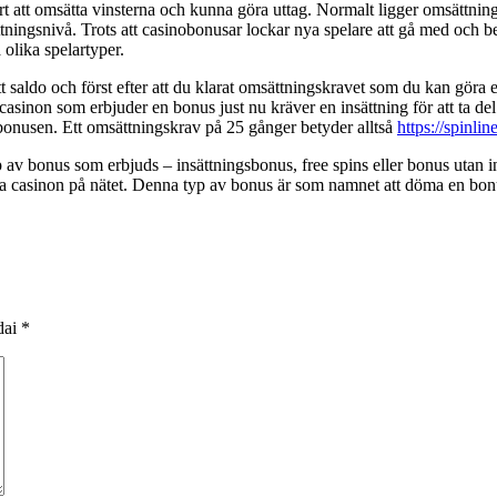
rt att omsätta vinsterna och kunna göra uttag. Normalt ligger omsättni
ttningsnivå. Trots att casinobonusar lockar nya spelare att gå med och be
 olika spelartyper.
t saldo och först efter att du klarat omsättningskravet som du kan göra 
la casinon som erbjuder en bonus just nu kräver en insättning för att ta
 bonusen. Ett omsättningskrav på 25 gånger betyder alltså
https://spinlin
p av bonus som erbjuds – insättningsbonus, free spins eller bonus utan 
 alla casinon på nätet. Denna typ av bonus är som namnet att döma en bo
dai
*