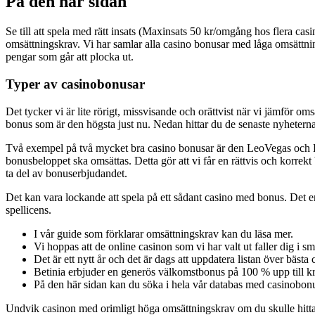
På den här sidan
Se till att spela med rätt insats (Maxinsats 50 kr/omgång hos flera casi
omsättningskrav. Vi har samlar alla casino bonusar med låga omsättni
pengar som går att plocka ut.
Typer av casinobonusar
Det tycker vi är lite rörigt, missvisande och orättvist när vi jämför
bonus som är den högsta just nu. Nedan hittar du de senaste nyheterna
Två exempel på två mycket bra casino bonusar är den LeoVegas och Exp
bonusbeloppet ska omsättas. Detta gör att vi får en rättvis och korrek
ta del av bonuserbjudandet.
Det kan vara lockande att spela på ett sådant casino med bonus. Det 
spellicens.
I vår guide som förklarar omsättningskrav kan du läsa mer.
Vi hoppas att de online casinon som vi har valt ut faller dig i s
Det är ett nytt år och det är dags att uppdatera listan över bäst
Betinia erbjuder en generös välkomstbonus på 100 % upp till kr, v
På den här sidan kan du söka i hela vår databas med casinobonus
Undvik casinon med orimligt höga omsättningskrav om du skulle hitta e