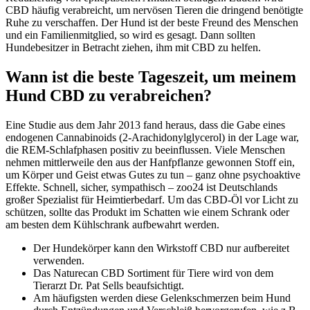
CBD häufig verabreicht, um nervösen Tieren die dringend benötigte
Ruhe zu verschaffen. Der Hund ist der beste Freund des Menschen
und ein Familienmitglied, so wird es gesagt. Dann sollten
Hundebesitzer in Betracht ziehen, ihm mit CBD zu helfen.
Wann ist die beste Tageszeit, um meinem
Hund CBD zu verabreichen?
Eine Studie aus dem Jahr 2013 fand heraus, dass die Gabe eines
endogenen Cannabinoids (2-Arachidonylglycerol) in der Lage war,
die REM-Schlafphasen positiv zu beeinflussen. Viele Menschen
nehmen mittlerweile den aus der Hanfpflanze gewonnen Stoff ein,
um Körper und Geist etwas Gutes zu tun – ganz ohne psychoaktive
Effekte. Schnell, sicher, sympathisch – zoo24 ist Deutschlands
großer Spezialist für Heimtierbedarf. Um das CBD-Öl vor Licht zu
schützen, sollte das Produkt im Schatten wie einem Schrank oder
am besten dem Kühlschrank aufbewahrt werden.
Der Hundekörper kann den Wirkstoff CBD nur aufbereitet
verwenden.
Das Naturecan CBD Sortiment für Tiere wird von dem
Tierarzt Dr. Pat Sells beaufsichtigt.
Am häufigsten werden diese Gelenkschmerzen beim Hund