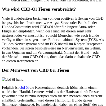
durch Entzündungen und Verschleiß hervorgerufen, wie z.B.
Wie wird CBD-Öl Tieren verabreicht?
Viele Hundebesitzer berichten von den positiven Effekten von CBD
bei psychischen Problemen wie Angst, Stress oder Panik. In der
Hunde-Community wird CBD-Öl öfter für längere Auto- oder
Flugreisen empfohlen, wenn der Hund auf diesen sonst sehr
gestresst oder verängstigt ist. Sowohl Menschen wie auch Hunde
verfügen über ein sogenanntes Endocannabinoid-System (ECS). Als
Teil des Nervensystems sind im ECS überall im Körper Rezeptoren
vorhanden. Sie sitzen beispielsweise im Nervensystem, im Gehirn,
in den Organen und im Verdauungstrakt. Nimmt der Hund – oder
der Mensch – nun CBD-Öl ein, dockt das darin enthaltende CBD
an diesen Rezeptoren an.
Der Mehrwert von CBD bei Tieren
Folglich ist
cbd öl
die Konzentration deutlich höher als in einem
natürlichen Hanföl. Letzteres wird aus der Hanfsaat durch Pressen
gewonnen und ist zum Beispiel auch für den menschlichen Verzehr
erhältlich. Gelegentlich wird dieses Hanföl für Hunde gegen
Schmerzen eingesetzt. Es handelt sich dabei um einen Stoff, der aus