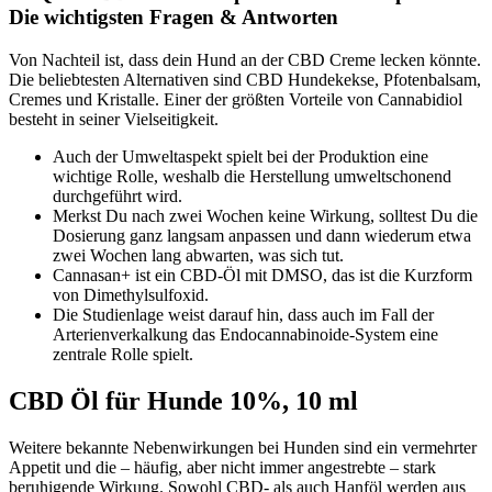
Die wichtigsten Fragen & Antworten
Von Nachteil ist, dass dein Hund an der CBD Creme lecken könnte.
Die beliebtesten Alternativen sind CBD Hundekekse, Pfotenbalsam,
Cremes und Kristalle. Einer der größten Vorteile von Cannabidiol
besteht in seiner Vielseitigkeit.
Auch der Umweltaspekt spielt bei der Produktion eine
wichtige Rolle, weshalb die Herstellung umweltschonend
durchgeführt wird.
Merkst Du nach zwei Wochen keine Wirkung, solltest Du die
Dosierung ganz langsam anpassen und dann wiederum etwa
zwei Wochen lang abwarten, was sich tut.
Cannasan+ ist ein CBD-Öl mit DMSO, das ist die Kurzform
von Dimethylsulfoxid.
Die Studienlage weist darauf hin, dass auch im Fall der
Arterienverkalkung das Endocannabinoide-System eine
zentrale Rolle spielt.
CBD Öl für Hunde 10%, 10 ml
Weitere bekannte Nebenwirkungen bei Hunden sind ein vermehrter
Appetit und die – häufig, aber nicht immer angestrebte – stark
beruhigende Wirkung. Sowohl CBD- als auch Hanföl werden aus