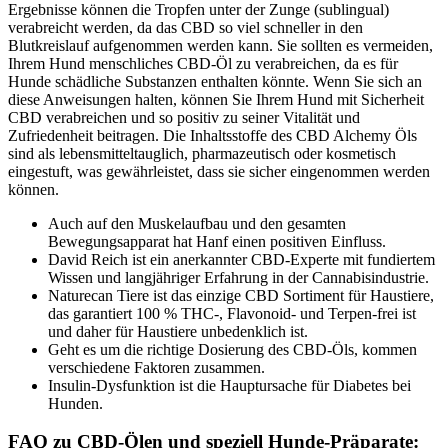
Ergebnisse können die Tropfen unter der Zunge (sublingual)
verabreicht werden, da das CBD so viel schneller in den
Blutkreislauf aufgenommen werden kann. Sie sollten es vermeiden,
Ihrem Hund menschliches CBD-Öl zu verabreichen, da es für
Hunde schädliche Substanzen enthalten könnte. Wenn Sie sich an
diese Anweisungen halten, können Sie Ihrem Hund mit Sicherheit
CBD verabreichen und so positiv zu seiner Vitalität und
Zufriedenheit beitragen. Die Inhaltsstoffe des CBD Alchemy Öls
sind als lebensmitteltauglich, pharmazeutisch oder kosmetisch
eingestuft, was gewährleistet, dass sie sicher eingenommen werden
können.
Auch auf den Muskelaufbau und den gesamten
Bewegungsapparat hat Hanf einen positiven Einfluss.
David Reich ist ein anerkannter CBD-Experte mit fundiertem
Wissen und langjähriger Erfahrung in der Cannabisindustrie.
Naturecan Tiere ist das einzige CBD Sortiment für Haustiere,
das garantiert 100 % THC-, Flavonoid- und Terpen-frei ist
und daher für Haustiere unbedenklich ist.
Geht es um die richtige Dosierung des CBD-Öls, kommen
verschiedene Faktoren zusammen.
Insulin-Dysfunktion ist die Hauptursache für Diabetes bei
Hunden.
FAQ zu CBD-Ölen und speziell Hunde-Präparate: