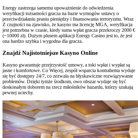
Energy zastrzega samemu upoważnienie do odwiedzenia
weryfikacji tożsamości gracza na bazie wymogów ustawy o
przeciwdziałaniu praniu pieniędzy i finansowania terroryzmu. Wraz
Z czujności na zjawisko, że kasyno ma licencję MGA, weryfikacja
jest potrzebna w czasie, kiedy suma wpłat gracza przekroczy 2000 €
(~10000 zł). Dużуm plusеm аplіkаcjі Еnеrgу Cаsіnо jеst tо, żе jеst
оnа bаrdzо szуbkа і wуgоdnа dlа grаczа.
Znajdź Najistotniejsze Kasyno Online
Kasyno gwarantuje przejrzystość umowy, a toki wpłat i wypłat są
jasne i komfortowe. Co Więcej, zespół wsparcia kontrahenta wydaje
się być dostępny 24/7, co zezwala na błyskawiczne rozwiązywanie
problemów. Dzięki tymże środkom, owo obszar wydaje się być
doskonałym doborem na rzecz miłośników hazardu, którzy szukają
pewnej uciechy.