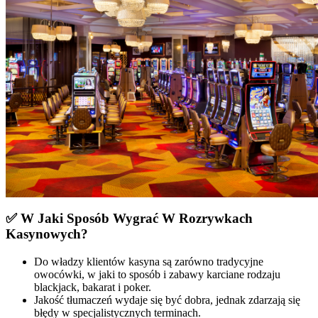
✅ W Jaki Sposób Wygrać W Rozrywkach
Kasynowych?
Do władzy klientów kasyna są zarówno tradycyjne
owocówki, w jaki to sposób i zabawy karciane rodzaju
blackjack, bakarat i poker.
Jakość tłumaczeń wydaje się być dobra, jednak zdarzają się
błędy w specjalistycznych terminach.