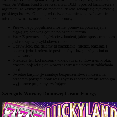
wszą Sir William Reid Street Gzira Gzr 1033. Spośród baczności na
argument, że kasyno już od momentu dawna wydaje się być częścią
polskiego branży iGaming, właściwie rozumie zapotrzebowanie
internautów na różnorodne zniżki i bonusy.
Pierwotnego popularność rośnie, ponieważ pozwalają na
ciągłą grę bez względu na położenie i termin.
Wraz Z pewnością będziecie zdumieni, jakim sposobem sporo
jest rodzajów przykładowo ruletki.
Oczywiście, znajdziemy tu blackjacka, ruletkę, bakarata i
pokera, jednak odrzucić posiada zbyt dużej liczby odmian
ludzi konsol.
Niekiedy ten kod możemy wkleić już przy głównym kroku,
czasami pojawi się on wówczas wreszcie procesu zakładania
konta.
Świetne kasyno gwarantuje bezpieczeństwo i możesz na
przedtem polegać, ponieważ zbytnio zabezpieczenie współgra
wyjątkowe programy szyfrujące.
Szczegóły Witryny Domowej Casino Energy