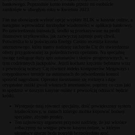
bankowego. Poprzednie konto zostało przeze mi osobiście
zamknięte w ubiegłym roku w kwietniu 2023.
Fan ma obowiązek wybrać opcję wypłaty BLIK w kasynie online, a
następnie wprowadzić niezbędne wiadomości w aplikacji bankowej.
Po zatwierdzeniu transakcji, środki są przekazywane na profil
finansowe użytkownika, jak zazwyczaj zajmuje parę chwil.
Potwierdza to ta poświęcona Energy Casino recenzja kasyna
internetowego, która mamy nadzieję zachęciła Cię do stwierdzenia
oferty przygotowanej za pośrednictwem operatora. Na specjalną
uwagę zasługuje duży spis automatów i slotów progresywnych, w
tym codziennych jackpotów. Jeżeli kochasz kręcenie bębnami wraz
z pewnością ucieszy Cię również indeks komputerów Megaways i
cotygodniowe turnieje na automatach do odwiedzenia konsol
spośród nagrodami. Operator nieustannie się rozkręca i daje
oryginalne zniżki gwoli własnych internautów, poprzez co czas jaki
to spędzisz w naszym kasynie online z pewnością odrzucić będzie
krótki.
Występuje tutaj również specjalny, dość powiększony system
lojalnościowy, w ramach którego można kupować bonusy
specjalne, zbytnio punkty.
Ten najnowszy argument przynosi nadzieję, że już wkrótce
zobaczymy na wstępie pewne kasyno online, w którym
ukraińscy gracze będą potrafili bezpośrednio grać.