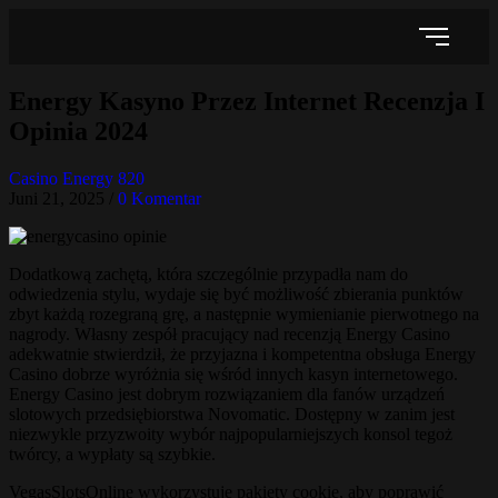
Energy Kasyno Przez Internet Recenzja I
Opinia 2024
Casino Energy 820
Juni 21, 2025
/
0 Komentar
Dodatkową zachętą, która szczególnie przypadła nam do
odwiedzenia stylu, wydaje się być możliwość zbierania punktów
zbyt każdą rozegraną grę, a następnie wymienianie pierwotnego na
nagrody. Własny zespół pracujący nad recenzją Energy Casino
adekwatnie stwierdził, że przyjazna i kompetentna obsługa Energy
Casino dobrze wyróżnia się wśród innych kasyn internetowego.
Energy Casino jest dobrym rozwiązaniem dla fanów urządzeń
slotowych przedsiębiorstwa Novomatic. Dostępny w zanim jest
niezwykle przyzwoity wybór najpopularniejszych konsol tegoż
twórcy, a wypłaty są szybkie.
VegasSlotsOnline wykorzystuje pakiety cookie, aby poprawić