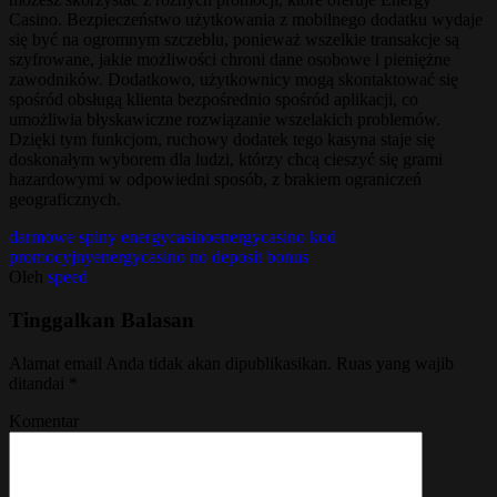
Casino. Bezpieczeństwo użytkowania z mobilnego dodatku wydaje
się być na ogromnym szczeblu, ponieważ wszelkie transakcje są
szyfrowane, jakie możliwości chroni dane osobowe i pieniężne
zawodników. Dodatkowo, użytkownicy mogą skontaktować się
spośród obsługą klienta bezpośrednio spośród aplikacji, co
umożliwia błyskawiczne rozwiązanie wszelakich problemów.
Dzięki tym funkcjom, ruchowy dodatek tego kasyna staje się
doskonałym wyborem dla ludzi, którzy chcą cieszyć się grami
hazardowymi w odpowiedni sposób, z brakiem ograniczeń
geograficznych.
darmowe spiny energycasino
energycasino kod
promocyjny
energycasino no deposit bonus
Oleh
speed
Tinggalkan Balasan
Alamat email Anda tidak akan dipublikasikan.
Ruas yang wajib
ditandai
*
Komentar