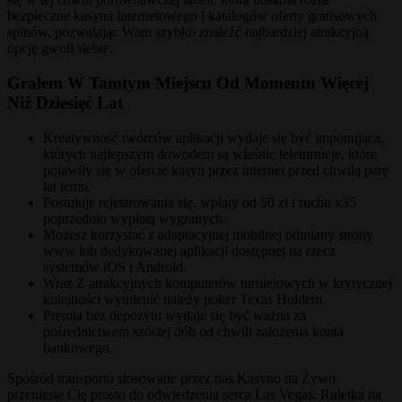
bezpieczne kasyna internetowego i katalogów oferty gratisowych
spinów, pozwalając Wam szybko znaleźć najbardziej atrakcyjną
opcję gwoli siebie.
Grałem W Tamtym Miejscu Od Momentu Więcej
Niż Dziesięć Lat
Kreatywność twórców aplikacji wydaje się być imponująca,
których najlepszym dowodem są właśnie teleturnieje, które
pojawiły się w ofercie kasyn przez internet przed chwilą parę
lat temu.
Postuluje rejestrowania się, wpłaty od 50 zł i ruchu x35
poprzednio wypłatą wygranych.
Możesz korzystać z adaptacyjnej mobilnej odmiany strony
www lub dedykowanej aplikacji dostępnej na rzecz
systemów iOS i Android.
Wraz Z atrakcyjnych komputerów turniejowych w krytycznej
kolejności wymienić należy poker Texas Holdem.
Premia bez depozytu wydaje się być ważna za
pośrednictwem szóstej dób od chwili założenia konta
bankowego.
Spośród transportu stosowane przez nas Kasyno na Żywo
przeniesie Cię prosto do odwiedzenia serca Las Vegas. Ruletka na