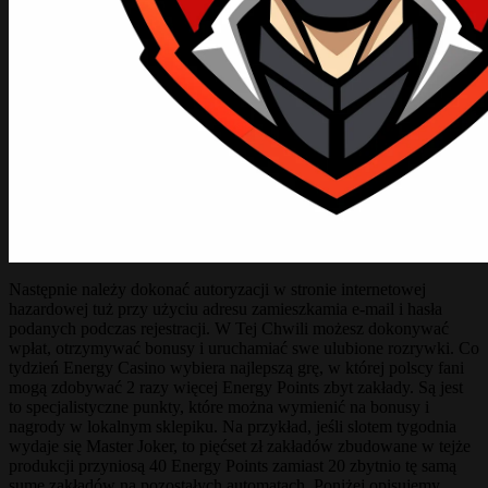
Następnie należy dokonać autoryzacji w stronie internetowej
hazardowej tuż przy użyciu adresu zamieszkamia e-mail i hasła
podanych podczas rejestracji. W Tej Chwili możesz dokonywać
wpłat, otrzymywać bonusy i uruchamiać swe ulubione rozrywki. Co
tydzień Energy Casino wybiera najlepszą grę, w której polscy fani
mogą zdobywać 2 razy więcej Energy Points zbyt zakłady. Są jest
to specjalistyczne punkty, które można wymienić na bonusy i
nagrody w lokalnym sklepiku. Na przykład, jeśli slotem tygodnia
wydaje się Master Joker, to pięćset zł zakładów zbudowane w tejże
produkcji przyniosą 40 Energy Points zamiast 20 zbytnio tę samą
sumę zakładów na pozostałych automatach. Poniżej opisujemy