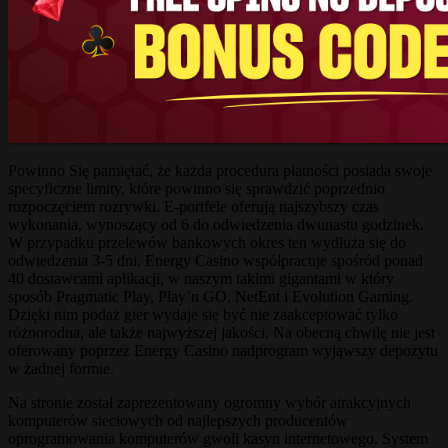
Powinno Się pamiętać, że każda procedura płatności posiada swoje
specyficzne limity, które powinno się sprawdzić poprzednio
rozpoczęciem rozrywki. E-portfele oferują najszybszy czas
wykonania, wynoszący od 6 do odwiedzenia dwunastu godzinek.
W przypadku przelewów bankowych okres ten wydłuża się do
odwiedzenia 3-5 dni. Energy Casino współpracuje spośród ponad
40 dostawcami aplikacji, w naszym takimi gigantami w który
sposób Pragmatic Play, Play’n GO, NetEnt i Evolution Gaming.
Dzięki nim podaż gier wydaje się być nie zaakceptować tylko
różnorodna, ale także najwyższej jakości. Na obecną chwilę nie jest
oferowany poprzez Energy Casino nadprogram wyjąwszy depozytu
w żadnej formie.
Na stronie został zaprezentowany ogromny wybór atrakcyjnych
komputerów sieciowych od najlepszych producentów
oprogramowania komputerów gwoli kasyn internetowego. System