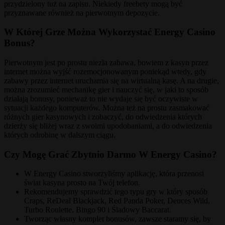
przydzielony tuż na zapisu. Niekiedy freebety mogą być
przyznawane również na pierwotnym depozycie.
W Której Grze Można Wykorzystać Energy Casino
Bonus?
Pierwotnym jest po prostu niezła zabawa, bowiem z kasyn przez
internet można wyjść rozemocjonowanym poniekąd wtedy, gdy
zabawy przez internet uruchamia się na wirtualną kasę. A na drugie,
można zrozumieć mechanikę gier i nauczyć się, w jaki to sposób
działają bonusy, ponieważ to nie wydaje się być oczywiste w
sytuacji każdego komputerów. Można też na prostu zasmakować
różnych gier kasynowych i zobaczyć, do odwiedzenia których
dzierży się bliżej wraz z swoimi upodobaniami, a do odwiedzenia
których odrobinę w dalszym ciągu.
Czy Mogę Grać Zbytnio Darmo W Energy Casino?
W Energy Casino stworzyliśmy aplikację, która przenosi
świat kasyna prosto na Twój telefon.
Rekomendujemy sprawdzić tego typu gry w który sposób
Craps, ReDeal Blackjack, Red Panda Poker, Deuces Wild,
Turbo Roulette, Bingo 90 i Śladowy Baccarat.
Tworząc własny komplet bonusów, zawsze staramy się, by