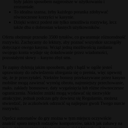
były jakim sposobem najprostsze w użytkowaniu i
zrozumiałe.
To idealna szansa, żeby każdego poranka zdobywać
równoczesne korzyści w kasynie.
Dzięki wstecz podest nie tylko umożliwia rozrywkę, lecz
także dba o dobrostan własnych użytkowników.
Oferta obejmuje przeszło 3500 tytułów, co gwarantuje różnorodność
rozrywki. Zachęcamy do lektury, aby poznać wszystkie szczegóły
dotyczące owego kasyna. Wciąż jedną możliwością zasilania
swojego konta wydaje się doładowanie przez wiadomości,
pozostałymi słowy – kasyno zbyt sms.
Te zapisy dyktują jakim sposobem, gdy i bądź w ogóle jesteś
uprawniony do odwiedzenia ubiegania się o premia, więc upewnij
się, że je przeczytałeś. Niektóre bonusy przekazywane przez kasyno
mobilne mogą zawierać wymóg obrotu, najmniejszy przechowanie,
maks. zakłady bonusowe, daty wygaśnięcia lub różne równoczesne
ograniczenia. Niektóre zniżki mogą wydawać się niezwykle
atrakcyjne, jednak podczas gdy dowiesz się Regulamin, możesz
stwierdzić, że aczkolwiek odrzucić są najlepsze gwoli Twego nurcie
rozrywki.
Oprócz automatów do gry można w tym miejscu oczywiście
znaleźć sporo innych rodzajów komputerów, takich jak zabawy na