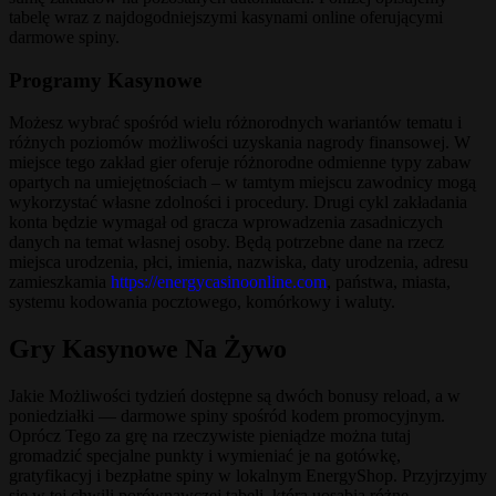
tabelę wraz z najdogodniejszymi kasynami online oferującymi
darmowe spiny.
Programy Kasynowe
Możesz wybrać spośród wielu różnorodnych wariantów tematu i
różnych poziomów możliwości uzyskania nagrody finansowej. W
miejsce tego zakład gier oferuje różnorodne odmienne typy zabaw
opartych na umiejętnościach – w tamtym miejscu zawodnicy mogą
wykorzystać własne zdolności i procedury. Drugi cykl zakładania
konta będzie wymagał od gracza wprowadzenia zasadniczych
danych na temat własnej osoby. Będą potrzebne dane na rzecz
miejsca urodzenia, płci, imienia, nazwiska, daty urodzenia, adresu
zamieszkamia
https://energycasinoonline.com
, państwa, miasta,
systemu kodowania pocztowego, komórkowy i waluty.
Gry Kasynowe Na Żywo
Jakie Możliwości tydzień dostępne są dwóch bonusy reload, a w
poniedziałki — darmowe spiny spośród kodem promocyjnym.
Oprócz Tego za grę na rzeczywiste pieniądze można tutaj
gromadzić specjalne punkty i wymieniać je na gotówkę,
gratyfikacyj i bezpłatne spiny w lokalnym EnergyShop. Przyjrzyjmy
się w tej chwili porównawczej tabeli, która uosabia różne