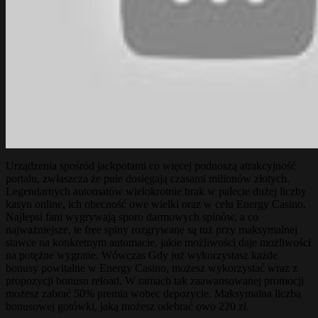
Urządzenia spośród jackpotami co więcej podnoszą atrakcyjność
portalu, zwłaszcza że pule dosięgają czasami milionów złotych.
Legendarnych automatów wielokrotnie brak w palecie dużej liczby
kasyn online, ich obecność owe wielki oraz w celu Energy Casino.
Najlepsi fani wygrywają sporo darmowych spinów, a co
najważniejsze, te free spiny rozgrywane są tuż przy maksymalnej
stawce na konkretnym automacie, jakie możliwości daje możliwości
na potężne wygrane. Wówczas Gdy już wykorzystasz każde
bonusy powitalne w Energy Casino, możesz wykorzystać wraz z
propozycji bonusu reload. W ramach tak zaawansowanej promocji
możesz zabrać 50% premia wobec depozycie. Maksymalna liczba
bonusowej gotówki, jaką możesz odebrać owo 220 zł.