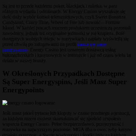
Są jest to przede każdemu poker, blackjack i ruletka, w paru
różnych wydaniu i odmianach. W Energy Casino wyszukuje się
dość duży wybór konsol teleturniejowych, czyli Sweet Bonanza
Candyland, Crazy Time, Wheel of Fire lub nowość – Fortune
Island. W każdej pracach morzem produktem uczestniczą pozostali
zawodnicy, jednak też oryginalne jednostki w roi krupiera. Ilość
dostępnych wolnych miejsc w rozrywkach i zapłaty wyświetlą się
przed chwilą po zalogowaniu na profil
darmowe spiny
energycasino
. Energy Casino jest uznanym dostawcą usług
bukmacherskich i kasynowych w internecie i już od czasu wielu lat
działa w naszej branży.
W Określonych Przypadkach Dostępne
Są Super Energyspins, Jeśli Masz Super
Energypoints
Jeśli masz jakieś pytania lub kłopoty w czasie przebiegu rejestracji,
za każdym razem możesz skontaktować się spośród zespołem
wsparcia Energy Casino. Pełne bezpieczeństwo, przejrzystość i
rozrywka na najwyższym poziomie. MGA dba o owo, żeby kasyno
działało grzecznie, a Swoje wiadomości i środki były za każdym