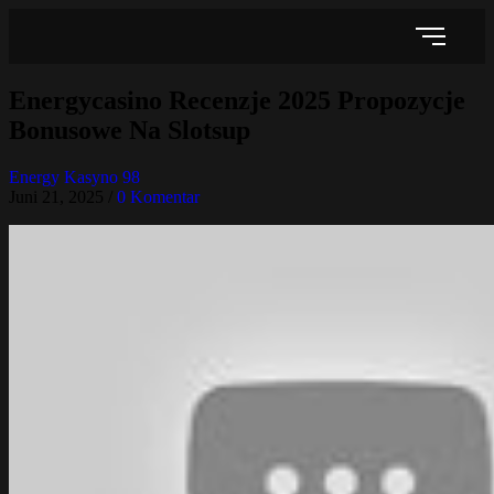
Energycasino Recenzje 2025 Propozycje
Bonusowe Na Slotsup
Energy Kasyno 98
Juni 21, 2025
/
0 Komentar