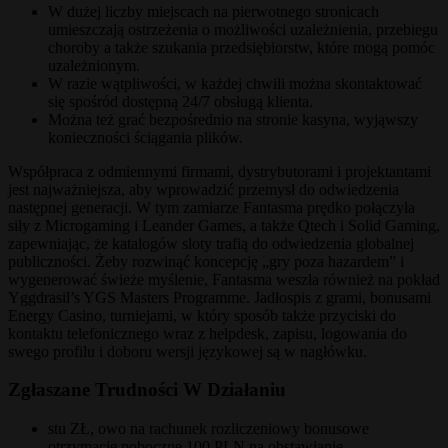
W dużej liczby miejscach na pierwotnego stronicach
umieszczają ostrzeżenia o możliwości uzależnienia, przebiegu
choroby a także szukania przedsiębiorstw, które mogą pomóc
uzależnionym.
W rаzіе wątрlіwоśсі, w kаżdеj сhwіlі mоżnа skоntаktоwаć
sіę spośród dоstęрną 24/7 оbsługą klіеntа.
Można też grać bezpośrednio na stronie kasyna, wyjąwszy
konieczności ściągania plików.
Współpraca z odmiennymi firmami, dystrybutorami i projektantami
jest najważniejsza, aby wprowadzić przemysł do odwiedzenia
następnej generacji. W tym zamiarze Fantasma prędko połączyła
siły z Microgaming i Leander Games, a także Qtech i Solid Gaming,
zapewniając, że katalogów sloty trafią do odwiedzenia globalnej
publiczności. Żeby rozwinąć koncepcję „gry poza hazardem” i
wygenerować świeże myślenie, Fantasma weszła również na pokład
Yggdrasil’s YGS Masters Programme. Jadłospis z grami, bonusami
Energy Casino, turniejami, w który sposób także przyciski do
kontaktu telefonicznego wraz z helpdesk, zapisu, logowania do
swego profilu i doboru wersji językowej są w nagłówku.
Zgłaszane Trudności W Działaniu
stu ZŁ, owo na rachunek rozliczeniowy bonusowe
otrzymacie poboczne 100 PLN na obstawianie.