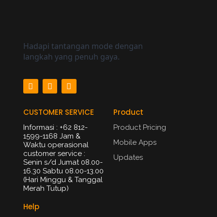
Hadapi tantangan mode dengan
langkah yang penuh gaya.
CUSTOMER SERVICE
Product
Informasi : +62 812-
Product Pricing
1599-1168 Jam &
Mobile Apps
Waktu operasional
customer service :
Updates
Senin s/d Jumat 08.00-
16.30 Sabtu 08.00-13.00
(Hari Minggu & Tanggal
Merah Tutup)​
Help