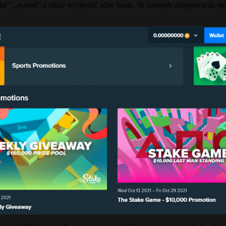
a”, „e-mail” a także wymyślić silne hasło. W zamysle zalogowania się 