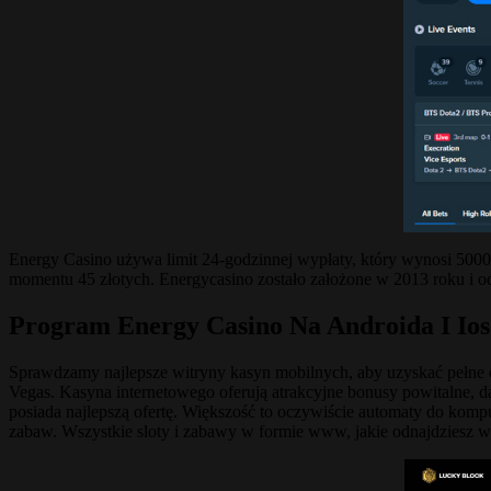
Energy Casino używa limit 24-godzinnej wypłaty, który wynosi 5000
momentu 45 złotych. Energycasino zostało założone w 2013 roku i od
Program Energy Casino Na Androida I Ios
Sprawdzamy najlepsze witryny kasyn mobilnych, aby uzyskać pełne o
Vegas. Kasyna internetowego oferują atrakcyjne bonusy powitalne, d
posiada najlepszą ofertę. Większość to oczywiście automaty do kom
zabaw. Wszystkie sloty i zabawy w formie www, jakie odnajdziesz 