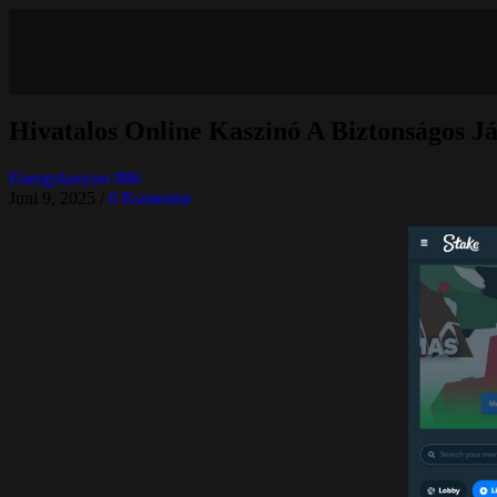
Hivatalos Online Kaszinó A Biztonságos Já
Energykasyno 986
Juni 9, 2025
/
0 Komentar