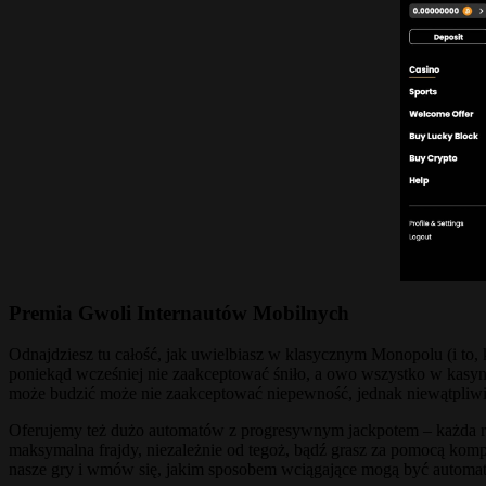
Premia Gwoli Internautów Mobilnych
Odnajdziesz tu całość, jak uwielbiasz w klasycznym Monopolu (i to, kt
poniekąd wcześniej nie zaakceptować śniło, a owo wszystko w kasynie
może budzić może nie zaakceptować niepewność, jednak niewątpliwi
Oferujemy też dużo automatów z progresywnym jackpotem – każda ru
maksymalna frajdy, niezależnie od tegoż, bądź grasz za pomocą kom
nasze gry i wmów się, jakim sposobem wciągające mogą być automat