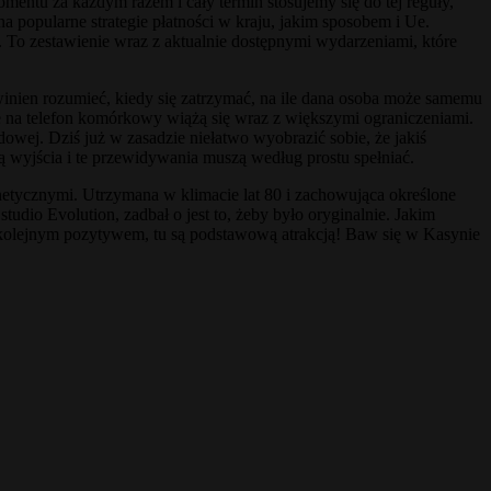
ntu za każdym razem i cały termin stosujemy się do tej reguły,
a popularne strategie płatności w kraju, jakim sposobem i Ue.
 To zestawienie wraz z aktualnie dostępnymi wydarzeniami, które
winien rozumieć, kiedy się zatrzymać, na ile dana osoba może samemu
e na telefon komórkowy wiążą się wraz z większymi ograniczeniami.
owej. Dziś już w zasadzie niełatwo wyobrazić sobie, że jakiś
ą wyjścia i te przewidywania muszą według prostu spełniać.
netycznymi. Utrzymana w klimacie lat 80 i zachowująca określone
io Evolution, zadbał o jest to, żeby było oryginalnie. Jakim
 kolejnym pozytywem, tu są podstawową atrakcją! Baw się w Kasynie