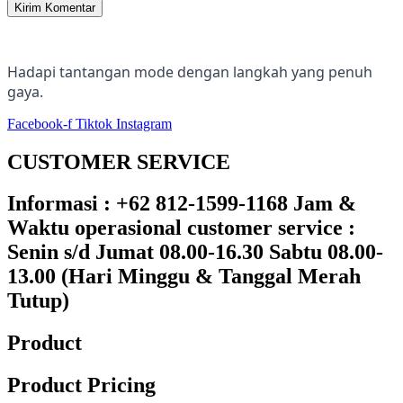
Hadapi tantangan mode dengan langkah yang penuh
gaya.
Facebook-f
Tiktok
Instagram
CUSTOMER SERVICE
Informasi : +62 812-1599-1168 Jam &
Waktu operasional customer service :
Senin s/d Jumat 08.00-16.30 Sabtu 08.00-
13.00 (Hari Minggu & Tanggal Merah
Tutup)​
Product
Product Pricing