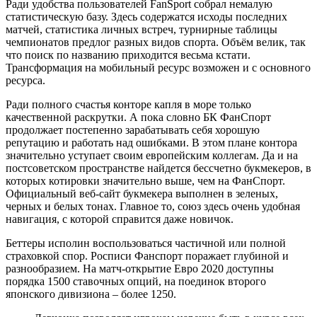
Ради удобства пользователей FanSport собрал немалую
статистическую базу. Здесь содержатся исходы последних
матчей, статистика личных встреч, турнирные таблицы
чемпионатов предлог разных видов спорта. Объём велик, так
что поиск по названию приходится весьма кстати.
Трансформация на мобильный ресурс возможен и с основного
ресурса.
Ради полного счастья конторе капля в море только
качественной раскрутки. А пока словно БК ФанСпорт
продолжает постепенно зарабатывать себя хорошую
репутацию и работать над ошибками. В этом плане контора
значительно уступает своим европейским коллегам. Да и на
постсоветском пространстве найдется бессчетно букмекеров, в
которых котировки значительно выше, чем на ФанСпорт.
Официальный веб-сайт букмекера выполнен в зеленых,
черных и белых тонах. Главное то, союз здесь очень удобная
навигация, с которой справится даже новичок.
Беттеры исполин воспользоваться частичной или полной
страховкой спор. Росписи Фанспорт поражает глубиной и
разнообразием. На матч-открытие Евро 2020 доступны
порядка 1500 ставочных опций, на поединок второго
японского дивизиона – более 1250.