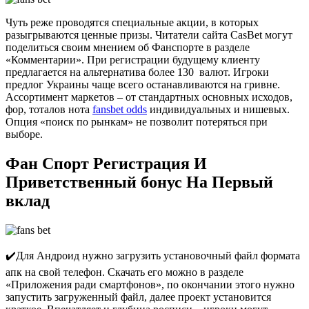
Чуть реже проводятся специальные акции, в которых
разыгрываются ценные призы. Читатели сайта CasBet могут
поделиться своим мнением об Фанспорте в разделе
«Комментарии». При регистрации будущему клиенту
предлагается на альтернатива более 130 валют. Игроки
предлог Украины чаще всего останавливаются на гривне.
Ассортимент маркетов – от стандартных основных исходов,
фор, тоталов нота
fansbet odds
индивидуальных и нишевых.
Опция «поиск по рынкам» не позволит потеряться при
выборе.
Фан Спорт Регистрация И
Приветственный бонус На Первый
вклад
✔️Для Андроид нужно загрузить установочный файл формата
апк на свой телефон. Скачать его можно в разделе
«Приложения ради смартфонов», по окончании этого нужно
запустить загруженный файл, далее проект установится