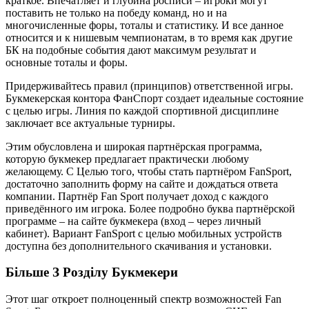
краткое. Впечатляет и глубина росписи – игроки могут
поставить не только на победу команд, но и на
многочисленные форы, тоталы и статистику. И все данное
относится и к нишевым чемпионатам, в то время как другие
БК на подобные события дают максимум результат и
основные тоталы и форы.
Придерживайтесь правил (принципов) ответственной игры.
Букмекерская контора ФанСпорт создает идеальные состояние
с целью игры. Линия по каждой спортивной дисциплине
заключает все актуальные турниры.
Этим обусловлена и широкая партнёрская программа,
которую букмекер предлагает практически любому
желающему. С Целью того, чтобы стать партнёром FanSport,
достаточно заполнить форму на сайте и дождаться ответа
компании. Партнёр Fan Sport получает доход с каждого
приведённого им игрока. Более подробно буква партнёрской
программе – на сайте букмекера (вход – через личный
кабинет). Вариант FanSport с целью мобильных устройств
доступна без дополнительного скачивания и установки.
Більше З Розділу Букмекери
Этот шаг откроет полноценный спектр возможностей Fan