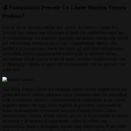
💰 Fantasyteam Prevede Un Limite Minimo Vittoria
Prelievo?
Che tu sia un fervido vittoria slot, giochi da banco o casinò live,
troverai una varietà ben bilanciata di titoli che soddisfano ogni tipo
di scommettitore. Le proposte spaziano dai grandi classici alle novità
più interessanti, mediante un occhio costantemente attento alla
qualità e al passatempo. Sia le slot quale gli altri titoli virtuali sono
accessibili perfino gratuitamente osservando la modalità demo,
un’opzione ideale con lo scopo di quale desidera familiarizzare con
le dinamiche vittoria un gioco preventivamente vittoria giocare con
soldi veri.
Dal 2016, FantasyTeam si è ritagliato taluno durata significativo nel
globo del gioco online, partendo come possiamo dire che specialista
delle scommesse sportive e trasformandosi osservando la un casinò
negozio online che oggi attira migliaia di giocatori osservando la
Italia. In la suddetta recensione successo FantasyTeam Casino,
esamineremo i bonus, il lista vittoria giochi, la disponibilità in altezza
su mobile e le opzioni di pagamento, a fine di offrirti una
panoramica chiara e dettagliata ancora oggi piattaforma. Il sito offre