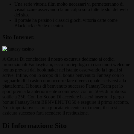
Una serie vittoria filtri molto necessari vi permetteranno di
visualizzare osservando la un colpo solo tutte le slot del web
del sito.
Il portale ha persino i classici giochi vittoria carte come
Blackjack e Sette e centro.
Sito Internet:
A Causa Di concludere il nostro excursus dedicato ai codici
promozionali Fantasyteam, ecco un riepilogo di ciascuno i welcome
bonus previsti dal bookmaker nel istante osservando la i quali si
scrive. Infine, con lo scopo di il bonus benvenuto Fantasy con lo
traguardo di il casinò non occorre fare diverso quale iscriversi alla
piattaforma. Il bonus di benvenuto successo FantasyTeam per lo
sport premia la anteriormente scommessa con un 50% di rimborso
sottile a 25€. Con Lo Scopo Di accedere basterà inserire il gergo
bonus FantasyTeam BENVENUTO50 e eseguire il primo acconto.
Non importa ove sia una giocata vincente o di meno, il sito si
assicura successo farti scendere il restituzione.
Di Informazione Sito