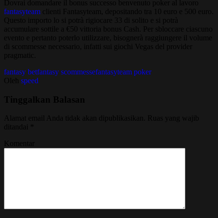
Dovrai domandare il bonus successo benvenuto poker al lavoro
fantasyteam
clienti Fantasyteam, depositando tra 10 euro e 500 euro.
Questo importo lo si potrà rigiocare 33 di solito e si potrà
accumulare sottile a €50 vittoria bonus Cash. Per sbloccare ciascuno
evento e pertanto poterlo utilizzare, bisognerà raggiungere il volume
di scommesse necessario, infatti sui giochi Vegas del provider
pragmatic.
fantasy bet
fantasy scommesse
fantasyteam poker
Oleh
speed
Tinggalkan Balasan
Alamat email Anda tidak akan dipublikasikan.
Ruas yang wajib
ditandai
*
Komentar