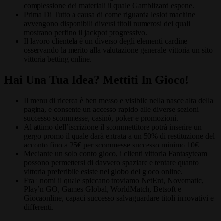
complessione dei materiali il quale Gamblizard espone.
Prima Di Tutto a causa di come riguarda leslot machine
avvengono disponibili diversi titoli numerosi dei quali
mostrano perfino il jackpot progressivo.
Il lavoro clientela è un diverso degli elementi cardine
osservando la merito alla valutazione generale vittoria un sito
vittoria betting online.
Hai Una Tua Idea? Mettiti In Gioco!
Il menu di ricerca è ben messo e visibile nella nasce alta della
pagina, e consente un accesso rapido alle diverse sezioni
successo scommesse, casinò, poker e promozioni.
Al attimo dell’iscrizione il scommettitore potrà inserire un
gergo promo il quale darà entrata a un 50% di restituzione del
acconto fino a 25€ per scommesse successo minimo 10€.
Mediante un solo conto gioco, i clienti vittoria Fantasyteam
possono permettersi di davvero spaziare e tentare quanto
vittoria preferibile esiste nel globo del gioco online.
Fra i nomi il quale spiccano troviamo NetEnt, Novomatic,
Play’n GO, Games Global, WorldMatch, Betsoft e
Giocaonline, capaci successo salvaguardare titoli innovativi e
differenti.