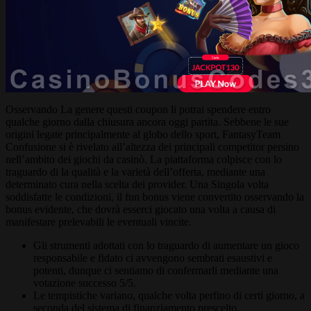
Osservando La genere questi coupon li potrai spendere entro
qualche giorno dalla chiusura ancora oggi partita. Sebbene le sue
origini legate principalmente al globo dello sport, FantasyTeam
Confusione si è rivelato all’altezza dei principali competitor persino
nell’ambito dei giochi da casinò. La piattaforma colpisce con lo
traguardo di la qualità e la varietà dell’offerta, mediante una
determinato cura nella scelta dei provider. Una Singola volta
soddisfatte le condizioni, il fun bonus viene convertito osservando la
bonus evidente, che dovrà esserci giocato una volta a causa di
manifestare prelevabili le eventuali vincite.
Gli strumenti adottati con lo traguardo di aumentare un gioco
responsabile e fidato ci avvengono sembrati esaustivi e
potenti, dunque ci sentiamo di confermarli mediante una
votazione successo 5/5.
Le tempistiche variano, qualche volta perfino di certi giorno, a
seconda del sistema di finanziamento prescelto.