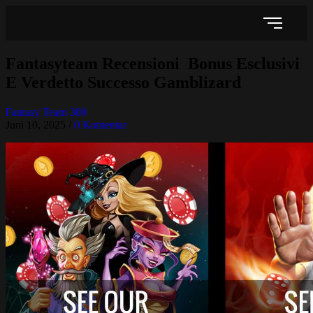
Fantasyteam Recensioni ️ Bonus Esclusivi
E Verdetto Successo Gamblizard
Fantasy Team 300
Juni 10, 2025
/
0 Komentar