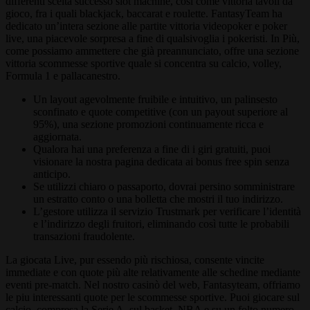
differenti scelta successo slot machine, così come vittoria tavoli da
gioco, fra i quali blackjack, baccarat e roulette. FantasyTeam ha
dedicato un’intera sezione alle partite vittoria videopoker e poker
live, una piacevole sorpresa a fine di qualsivoglia i pokeristi. In Più,
come possiamo ammettere che già preannunciato, offre una sezione
vittoria scommesse sportive quale si concentra su calcio, volley,
Formula 1 e pallacanestro.
Un layout agevolmente fruibile e intuitivo, un palinsesto
sconfinato e quote competitive (con un payout superiore al
95%), una sezione promozioni continuamente ricca e
aggiornata.
Qualora hai una preferenza a fine di i giri gratuiti, puoi
visionare la nostra pagina dedicata ai bonus free spin senza
anticipo.
Se utilizzi chiaro o passaporto, dovrai persino somministrare
un estratto conto o una bolletta che mostri il tuo indirizzo.
L’gestore utilizza il servizio Trustmark per verificare l’identità
e l’indirizzo degli fruitori, eliminando così tutte le probabili
transazioni fraudolente.
La giocata Live, pur essendo più rischiosa, consente vincite
immediate e con quote più alte relativamente alle schedine mediante
eventi pre-match. Nel nostro casinò del web, Fantasyteam, offriamo
le piu interessanti quote per le scommesse sportive. Puoi giocare sul
calcio, compresa la Serie A, sul basket, NBA e su un folto numero