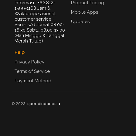
Informasi : +62 812-
Product Pricing
1599-1168 Jam &
Mobile Apps
Waktu operasional
customer service :
Updates
Senin s/d Jumat 08.00-
16.30 Sabtu 08.00-13.00
(Hari Minggu & Tanggal
Merah Tutup)​
Help
Privacy Policy
Terms of Service
Payment Method
© 2023
speedindonesia