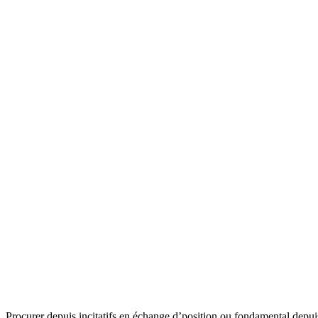
Procurer depuis incitatifs en échange d’position ou fondamental depuis 