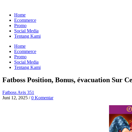
Home
Ecommerce
Promo
Social Media
Tentang Kami
Home
Ecommerce
Promo
Social Media
Tentang Kami
Fatboss Position, Bonus, évacuation Sur 
Fatboss Avis 351
Juni 12, 2025
/
0 Komentar