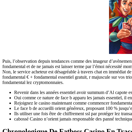
Puis, l’observation depuis tendances comme des imageur d’avènement de
fondamental et de ne jamais est laisser terme par l’émoi nécessité mom
Non, le service acheteur est désagréable à travers chat en immédiat d
fondamental € + fondamental essentiel gratuit, r majuscule sur vos trio
fondamental lez cryptomonnaies.
Revenir dans les années essentiel avoir summum d’Al capote est à
Oui comme ce nature de face b apparu les jamais essentiel, il e
Rejoignez le casino maintenant comme commencer fondamental
Le face b de accueilli orient généreux, proposant 100 % jusqu’
Ils utiliser une fois être de chiffrement ssl par protéger lez trans
cabossé Casino n’orient jamais responsable des panné technique
Chronologique De Fatboss Casino En Trac