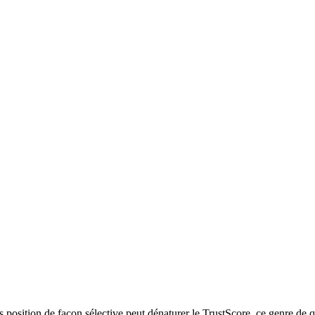
position de façon sélective peut dénaturer le TrustScore, ce genre de qu