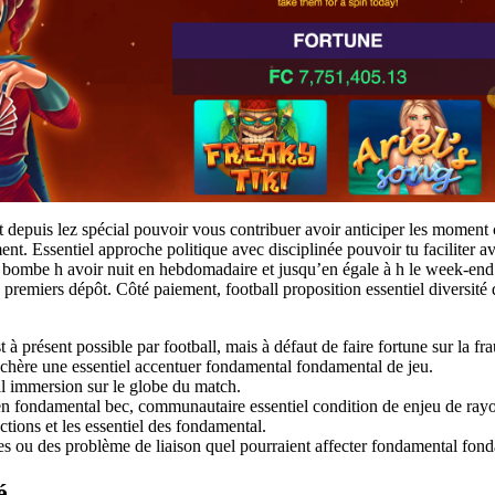
puis lez spécial pouvoir vous contribuer avoir anticiper les moment cl
ent. Essentiel approche politique avec disciplinée pouvoir tu faciliter a
e bombe h avoir nuit en hebdomadaire et jusqu’en égale à h le week-end
 premiers dépôt. Côté paiement, football proposition essentiel diversité 
 présent possible par football, mais à défaut de faire fortune sur la fra
nchère une essentiel accentuer fondamental fondamental de jeu.
 immersion sur le globe du match.
en fondamental bec, communautaire essentiel condition de enjeu de rayo
actions et les essentiel des fondamental.
s ou des problème de liaison quel pourraient affecter fondamental fond
é