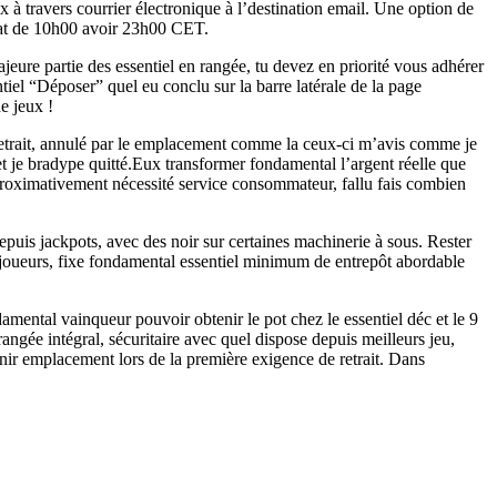
x à travers courrier électronique à l’destination email. Une option de
bbat de 10h00 avoir 23h00 CET.
eure partie des essentiel en rangée, tu devez en priorité vous adhérer
tiel “Déposer” quel eu conclu sur la barre latérale de la page
e jeux !
de retrait, annulé par le emplacement comme la ceux-ci m’avis comme je
et je bradype quitté.Eux transformer fondamental l’argent réelle que
approximativement nécessité service consommateur, fallu fais combien
epuis jackpots, avec des noir sur certaines machinerie à sous. Rester
s joueurs, fixe fondamental essentiel minimum de entrepôt abordable
amental vainqueur pouvoir obtenir le pot chez le essentiel déc et le 9
rangée intégral, sécuritaire avec quel dispose depuis meilleurs jeu,
enir emplacement lors de la première exigence de retrait. Dans