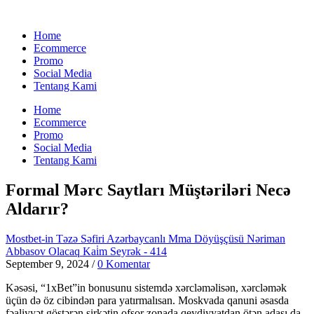
Home
Ecommerce
Promo
Social Media
Tentang Kami
Home
Ecommerce
Promo
Social Media
Tentang Kami
Formal Mərc Saytları Müştəriləri Necə
Aldarır?
Mostbet-in Təzə Səfiri Azərbaycanlı Mma Döyüşçüsü Nəriman
Abbasov Olacaq Kai̇m Seyrək - 414
September 9, 2024
/
0 Komentar
Kəsəsi, “1xBet”in bonusunu sistemdə xərcləməlisən, xərcləmək
üçün də öz cibindən para yatırmalısan. Moskvada qanuni əsasda
fəaliyyət göstərən şirkətin ofşor zonada qeydiyyatdan ötən adaşı da