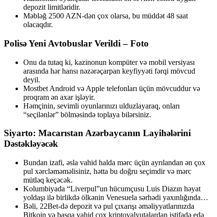
depozit limitləridir.
Məbləğ 2500 AZN-dən çox olarsa, bu müddət 48 saat
olacaqdır.
Polisə Yeni Avtobuslar Verildi – Foto
Onu da tutaq ki, kazinonun kompüter və mobil versiyası
arasında hər hansı nəzərəçarpan keyfiyyəti fərqi mövcud
deyil.
Mostbet Android və Apple telefonları üçün mövcuddur və
proqram ən axar işləyir.
Həmçinin, sevimli oyunlarınızı ulduzlayaraq, onları
“seçilənlər” bölməsində toplaya bilərsiniz.
Siyarto: Macarıstan Azərbaycanın Layihələrini
Dəstəkləyəcək
Bundan izafi, əsla vahid halda mərc üçün ayrılandan ən çox
pul xərcləməməlisiniz, hətta bu doğru seçimdir və mərc
mütləq keçəcək.
Kolumbiyada “Liverpul”un hücumçusu Luis Diazın həyat
yoldaşı ilə birlikdə ölkənin Venesuela sərhədi yaxınlığında…
Bəli, 22Bet-də depozit və pul çıxarışı əməliyyatlarınızda
Bitkoin və başqa vahid çox kriptovalyutalardan istifadə edə