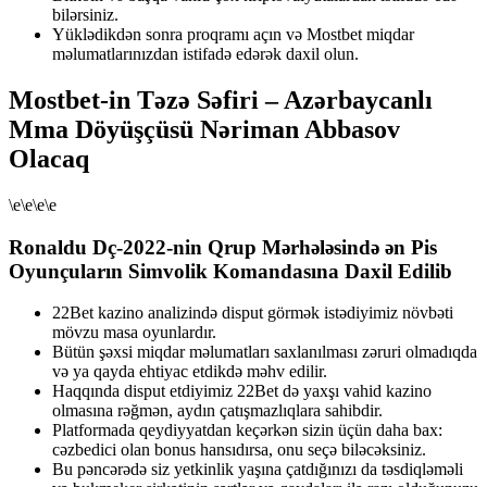
bilərsiniz.
Yüklədikdən sonra proqramı açın və Mostbet miqdar
məlumatlarınızdan istifadə edərək daxil olun.
Mostbet-in Təzə Səfiri – Azərbaycanlı
Mma Döyüşçüsü Nəriman Abbasov
Olacaq
\e\e\e\e
Ronaldu Dç-2022-nin Qrup Mərhələsində ən Pis
Oyunçuların Simvolik Komandasına Daxil Edilib
22Bet kazino analizində disput görmək istədiyimiz növbəti
mövzu masa oyunlardır.
Bütün şəxsi miqdar məlumatları saxlanılması zəruri olmadıqda
və ya qayda ehtiyac etdikdə məhv edilir.
Haqqında disput etdiyimiz 22Bet də yaxşı vahid kazino
olmasına rəğmən, aydın çatışmazlıqlara sahibdir.
Platformada qeydiyyatdan keçərkən sizin üçün daha bax:
cəzbedici olan bonus hansıdırsa, onu seçə biləcəksiniz.
Bu pəncərədə siz yetkinlik yaşına çatdığınızı da təsdiqləməli