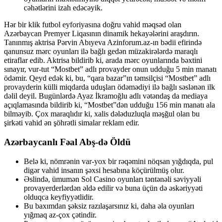
cəhətlərini izah edəcəyik.
Hər bir klik futbol eyforiyasına doğru vahid məqsəd olan
Azərbaycan Premyer Liqasının dinamik hekayələrini araşdırın.
Tanınmış aktrisa Pərvin Abıyeva Azinforum.az-ın bədii efirində
qanunsuz mərc oyunları ilə bağlı gedən müzakirələrdə maraqlı
etiraflar edib. Aktrisa bildirib ki, arada mərc oyunlarında bəxtini
sınayır, vur-tut “Mostbet” adlı provayder onun udduğu 5 min manatı
ödəmir. Qeyd edək ki, bu, “qara bazar”ın təmsilçisi “Mostbet” adlı
provayderin külli miqdarda uduşları ödəmədiyi ilə bağlı səslənən ilk
dəlil deyil. Bugünlərdə Ayaz İkramoğlu adlı vətəndaş da mediaya
açıqlamasında bildirib ki, “Mostbet”dən udduğu 156 min manatı ala
bilməyib. Çox maraqlıdır ki, xalis dələduzluqla məşğul olan bu
şirkəti vahid ən şöhrətli simalar reklam edir.
Azərbaycanlı Fəal Abş-də Öldü
Belə ki, nömrənin var-yox bir rəqəmini nöqsan yığdıqda, pul
digər vahid insanın şəxsi hesabına köçürülmüş olur.
Əslində, ümumən Sol Casino oyunları təntənəli səviyyəli
provayerderlərdən əldə edilir və buna üçün də əskəriyyəti
olduqca keyfiyyətlidir.
Bu baxımdan şəksiz razılaşarsınız ki, daha əla oyunları
yığmaq az-çox çətindir.