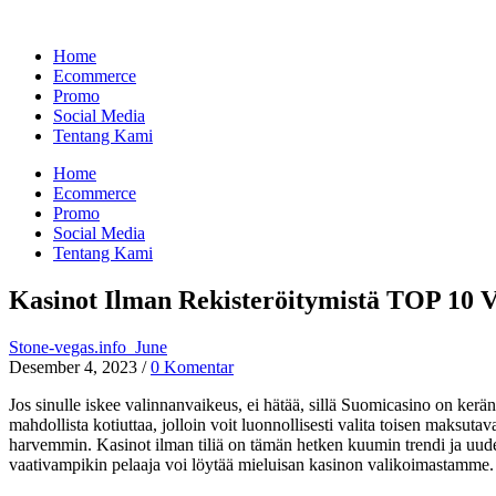
Home
Ecommerce
Promo
Social Media
Tentang Kami
Home
Ecommerce
Promo
Social Media
Tentang Kami
Kasinot Ilman Rekisteröitymistä TOP 10 Va
Stone-vegas.info_June
Desember 4, 2023
/
0 Komentar
Jos sinulle iskee valinnanvaikeus, ei hätää, sillä Suomicasino on kerä
mahdollista kotiuttaa, jolloin voit luonnollisesti valita toisen maksuta
harvemmin. Kasinot ilman tiliä on tämän hetken kuumin trendi ja uudet
vaativampikin pelaaja voi löytää mieluisan kasinon valikoimastamme.