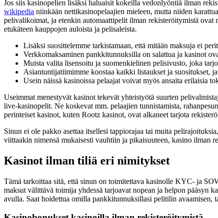
Jos siis kasinopelien lisäksi haluaisit kokeilla vedonlyöntiä ilman rek
wikipedia
niinkään nettikasinopelaajien mieleen, mutta niiden karattua
pelivalikoimat, ja etenkin automaattipelit ilman rekisteröitymistä ovat m
etukäteen kauppojen auloista ja pelisaleista.
Lisäksi suosittelemme tarkistamaan, että mitään maksuja ei perit
Verkkomaksaminen pankkitunnuksilla on salattua ja kasinot ovat 
Muista valita lisensoitu ja suomenkielinen pelisivusto, joka tarj
Asiantuntijatiimimme koostaa kaikki listaukset ja suositukset, ja p
Usein näissä kasinoissa pelaajat voivat myös ansaita erilaisia tok
Useimmat menestyvät kasinot tekevät yhteistyötä suurten pelivalmistajie
live-kasinopelit. Ne koskevat mm. pelaajien tunnistamista, rahanpesun 
perinteiset kasinot, kuten Rootz kasinot, ovat alkaneet tarjota rekist
Sinun ei ole pakko asettaa itsellesi tappiorajaa tai muita pelirajoituksi
viittaakin nimensä mukaisesti vauhtiin ja pikaisuuteen, kasino ilman r
Kasinot ilman tiliä eri nimitykset
Tämä tarkoittaa sitä, että sinun on toimitettava kasinolle KYC- ja SO
maksut välittävä toimija yhdessä tarjoavat nopean ja helpon pääsyn ka
avulla. Saat hoidettua omilla pankkitunnuksillasi pelitilin avaamisen, 
Kasinobonukset kasinoilla ilman rekisteröitymistä