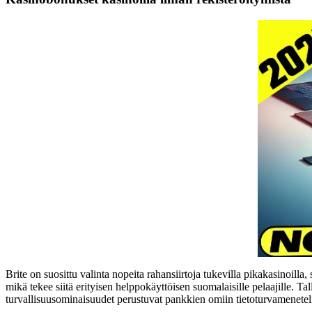
Brite on suosittu valinta nopeita rahansiirtoja tukevilla pikakasinoill
mikä tekee siitä erityisen helppokäyttöisen suomalaisille pelaajille. Ta
turvallisuusominaisuudet perustuvat pankkien omiin tietoturvamenetelmiin