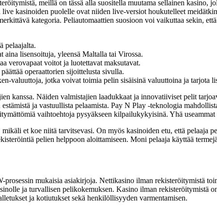
isteröitymistä, meillä on tässä alla suositella muutama sellainen kasino, 
 live kasinoiden puolelle ovat niiden live-versiot houkutelleet meidätki
erkittävä kategoria. Peliautomaattien suosioon voi vaikuttaa sekin, että tä
ä pelaajalta.
aina lisensoituja, yleensä Maltalla tai Virossa.
oaa verovapaat voitot ja luotettavat maksutavat.
äättää operaattorien sijoittelusta sivulla.
en-valuuttoja, jotka voivat toimia pelin sisäisinä valuuttoina ja tarjota l
n kanssa. Näiden valmistajien laadukkaat ja innovatiiviset pelit tarjoava
estämistä ja vastuullista pelaamista. Pay N Play -teknologia mahdollista
eröitymättömiä vaihtoehtoja pysyäkseen kilpailukykyisinä. Yhä useammat 
a, mikäli et koe niitä tarvitsevasi. On myös kasinoiden etu, että pelaaja pe
ekisteröintiä pelien helppoon aloittamiseen. Moni pelaaja käyttää terme
W-prosessin mukaisia asiakirjoja. Nettikasino ilman rekisteröitymistä t
sinolle ja turvallisen pelikokemuksen. Kasino ilman rekisteröitymistä 
talletukset ja kotiutukset sekä henkilöllisyyden varmentamisen.