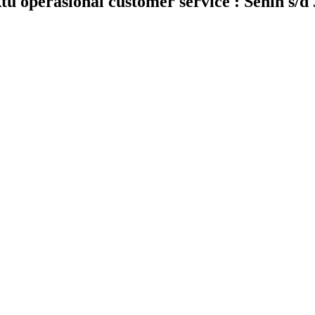
 operasional customer service : Senin s/d 