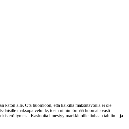
n katon alle. Ota huomioon, että kaikilla maksutavoilla ei ole
tsalaisille maksupalveluille, tosin niihin törmää huomattavasti
isteröitymistä. Kasinoita ilmestyy markkinoille tiuhaan tahtiin – ja