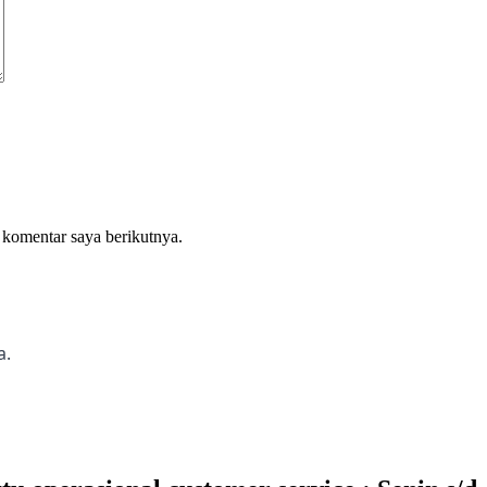
 komentar saya berikutnya.
a.