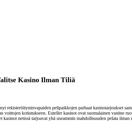
litse Kasino Ilman Tiliä
nnyt rekisteröitymisvapaiden pelipaikkojen parhaat kasinotarjoukset sama
van voittojen kotiutukseen. Euteller kasinot ovat suomalainen vastine ruo
 kasinot netissä tarjoavat yhä useammin mahdollisuuden pelata ilman rek