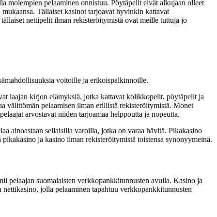
jolla molempien pelaaminen onnistuu. Pöytäpelit eivät alkujaan olleet
n mukaansa. Tällaiset kasinot tarjoavat hyvinkin kattavat
llaiset nettipelit ilman rekisteröitymistä ovat meille tuttuja jo
isämahdollisuuksia voitoille ja erikoispalkinnoille.
t laajan kirjon elämyksiä, jotka kattavat kolikkopelit, pöytäpelit ja
a välittömän pelaamisen ilman erillistä rekisteröitymistä. Monet
pelaajat arvostavat niiden tarjoamaa helppoutta ja nopeutta.
laa ainoastaan sellaisilla varoilla, jotka on varaa hävitä. Pikakasino
jä pikakasino ja kasino ilman rekisteröitymistä toistensa synonyymeinä.
oimii pelaajan suomalaisten verkkopankkitunnusten avulla. Kasino ja
on nettikasino, jolla pelaaminen tapahtuu verkkopankkitunnusten