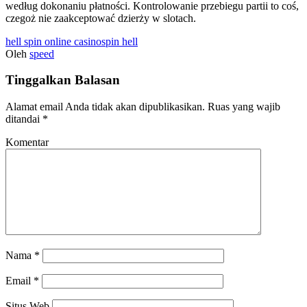
według dokonaniu płatności. Kontrolowanie przebiegu partii to coś,
czegoż nie zaakceptować dzierży w slotach.
hell spin online casino
spin hell
Oleh
speed
Tinggalkan Balasan
Alamat email Anda tidak akan dipublikasikan.
Ruas yang wajib
ditandai
*
Komentar
Nama
*
Email
*
Situs Web