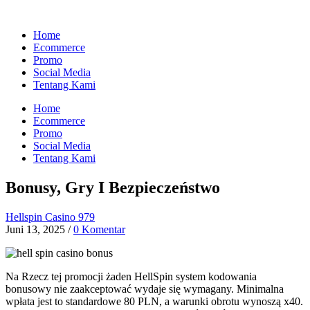
Home
Ecommerce
Promo
Social Media
Tentang Kami
Home
Ecommerce
Promo
Social Media
Tentang Kami
Bonusy, Gry I Bezpieczeństwo
Hellspin Casino 979
Juni 13, 2025
/
0 Komentar
Na Rzecz tej promocji żaden HellSpin system kodowania
bonusowy nie zaakceptować wydaje się wymagany. Minimalna
wpłata jest to standardowe 80 PLN, a warunki obrotu wynoszą x40.