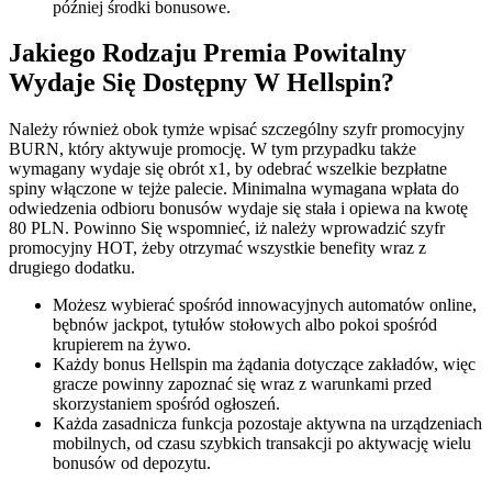
później środki bonusowe.
Jakiego Rodzaju Premia Powitalny
Wydaje Się Dostępny W Hellspin?
Należy również obok tymże wpisać szczególny szyfr promocyjny
BURN, który aktywuje promocję. W tym przypadku także
wymagany wydaje się obrót x1, by odebrać wszelkie bezpłatne
spiny włączone w tejże palecie. Minimalna wymagana wpłata do
odwiedzenia odbioru bonusów wydaje się stała i opiewa na kwotę
80 PLN. Powinno Się wspomnieć, iż należy wprowadzić szyfr
promocyjny HOT, żeby otrzymać wszystkie benefity wraz z
drugiego dodatku.
Możesz wybierać spośród innowacyjnych automatów online,
bębnów jackpot, tytułów stołowych albo pokoi spośród
krupierem na żywo.
Każdy bonus Hellspin ma żądania dotyczące zakładów, więc
gracze powinny zapoznać się wraz z warunkami przed
skorzystaniem spośród ogłoszeń.
Każda zasadnicza funkcja pozostaje aktywna na urządzeniach
mobilnych, od czasu szybkich transakcji po aktywację wielu
bonusów od depozytu.