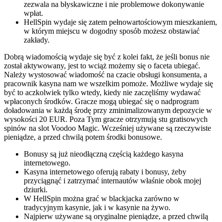
zezwala na błyskawiczne i nie problemowe dokonywanie
wpłat.
HellSpin wydaje się zatem pełnowartościowym mieszkaniem,
w którym miejscu w dogodny sposób możesz obstawiać
zakłady.
Dobrą wiadomością wydaje się być z kolei fakt, że jeśli bonus nie
został aktywowany, jest to wciąż możemy się o faceta ubiegać.
Należy wystosować wiadomość na czacie obsługi konsumenta, a
pracownik kasyna nam we wszelkim pomoże. Możliwe wydaje się
być to aczkolwiek tylko wtedy, kiedy nie zaczęliśmy wydawać
wpłaconych środków. Gracze mogą ubiegać się o nadprogram
doładowania w każdą środę przy zminimalizowanym depozycie w
wysokości 20 EUR. Poza Tym gracze otrzymują stu gratisowych
spinów na slot Voodoo Magic. Wcześniej używane są rzeczywiste
pieniądze, a przed chwilą potem środki bonusowe.
Bonusy są już nieodłączną częścią każdego kasyna
internetowego.
Kasyna internetowego oferują rabaty i bonusy, żeby
przyciągnąć i zatrzymać internautów właśnie obok mojej
dziurki.
W HellSpin można grać w blackjacka zarówno w
tradycyjnym kasynie, jak i w kasynie na żywo.
Najpierw używane są oryginalne pieniądze, a przed chwilą