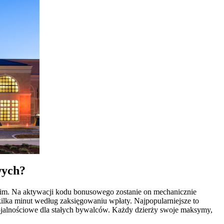
wych?
skim. Na aktywacji kodu bonusowego zostanie on mechanicznie
ilka minut według zaksięgowaniu wpłaty. Najpopularniejsze to
lojalnościowe dla stałych bywalców. Każdy dzierży swoje maksymy,