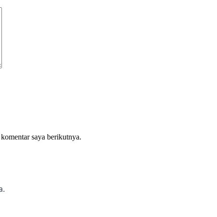
 komentar saya berikutnya.
a.