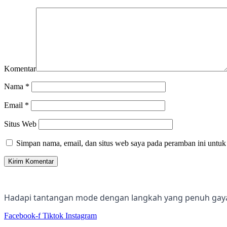
Komentar
Nama
*
Email
*
Situs Web
Simpan nama, email, dan situs web saya pada peramban ini untuk
Hadapi tantangan mode dengan langkah yang penuh gay
Facebook-f
Tiktok
Instagram