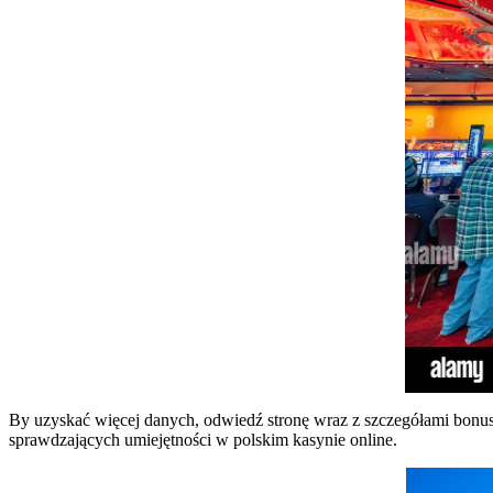
By uzyskać więcej danych, odwiedź stronę wraz z szczegółami bonu
sprawdzających umiejętności w polskim kasynie online.