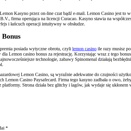
na Lemon Kasyno przez on-line czat bądź e-mail. Lemon Casino jest t
V., firma operująca na licencji Curacao. Kasyno stawia na współczesn
ejs i łańcuch operacji intuitywny w obsłudze.
o Bonus
y premia posiada wytyczne obrotu, czyli
lemon casino
ile razy musisz p
 dla Lemon casino bonus za rejestrację. Korzystając wraz z tego bonu
jnowocześniejsze technologie, zabawy Spinomenal działają bezbłędni
l.
 hazardowej Lemon Casino, są wyraźnie adekwatne do czujności użyt
 Lemon Casino Paysafecard. Firma tego kasyno zadbała o owo, żeby 
ć z platformy. Strona działa bez glitchy i lagów, jak wydaje się ukłon
dai
*