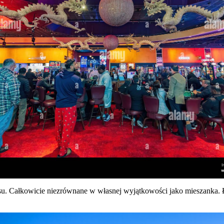
su. Całkowicie niezrównane w własnej wyjątkowości jako mieszanka. 