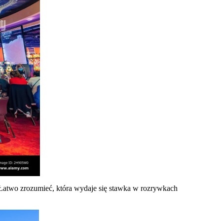
Łatwo zrozumieć, która wydaje się stawka w rozrywkach