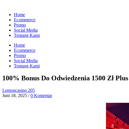
Home
Ecommerce
Promo
Social Media
Tentang Kami
Home
Ecommerce
Promo
Social Media
Tentang Kami
100% Bonus Do Odwiedzenia 1500 Zł Plus 
Lemoncasino 205
Juni 18, 2025
/
0 Komentar