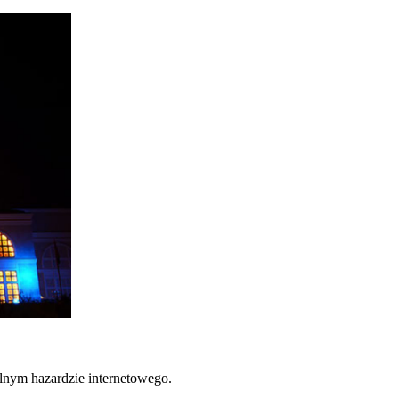
lnym hazardzie internetowego.