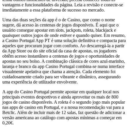
vantagens e funcionalidades da página. Leia a revisão e conecte-se
imediatamente a essa plataforma de sucesso no mercado.
Uma das duas seções da app é o de Casino, que como o nome
sugere, dá acesso às centenas de jogos disponíveis. É aqui que o
usuário consegue apostar em slots, jackpots, roleta, blackjack e
quaisquer outros jogos de onde estiver e quando quiser. Em resumo,
a Casino Portugal App PT é uma solução definitiva e compacta para
aqueles que procuram jogar com conforto. Ao descarregá-la a partir
da App Store ou do site oficial da casa de apostas, os jogadores
obtêm acesso instantâneo a centenas de jogos e oportunidades de
apostas no seu bolso. A combinação clássica de cores azul-marinho,
laranja e branco da app Casino Portugal combina-se numa interface
visualmente apelativa que chama a atenção. Cada elemento foi
cuidadosamente criado para ser vibrante e dinâmico, assegurando
uma experiência de utilizador envolvente.
A app do Casino Portugal permite apostar em qualquer local nos
principais eventos desportivos e ainda aproveitar os mais de 800
jogos de casino disponíveis. A roleta é o segundo jogo mais popular
nas apps de casino em Portugal, e a nossa recomendação vai para a
Betclic. Além de incluir mais de 12 salas, faz questão de adicionar a
versão americana ao catálogo com apostas mínimas a começar em
0,20€.