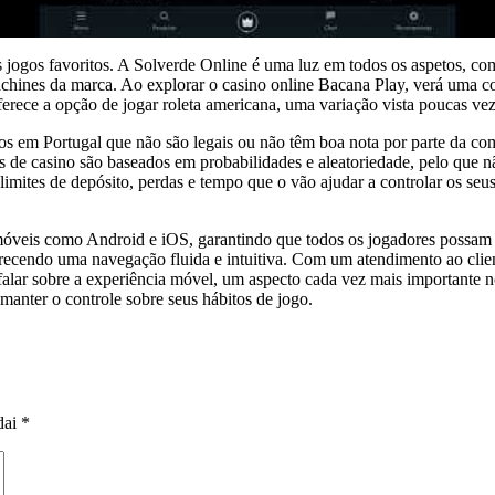
s jogos favoritos. A Solverde Online é uma luz em todos os aspetos, c
 machines da marca. Ao explorar o casino online Bacana Play, verá uma
ferece a opção de jogar roleta americana, uma variação vista poucas ve
inos em Portugal que não são legais ou não têm boa nota por parte da c
s de casino são baseados em probabilidades e aleatoriedade, pelo que nã
mites de depósito, perdas e tempo que o vão ajudar a controlar os seus 
 móveis como Android e iOS, garantindo que todos os jogadores possam 
ferecendo uma navegação fluida e intuitiva. Com um atendimento ao clie
falar sobre a experiência móvel, um aspecto cada vez mais important
anter o controle sobre seus hábitos de jogo.
dai
*