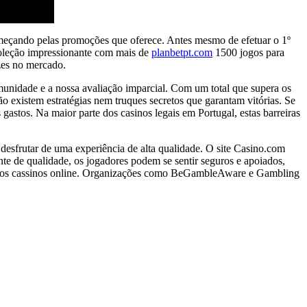
omeçando pelas promoções que oferece. Antes mesmo de efetuar o 1º
 coleção impressionante com mais de
planbetpt.com
1500 jogos para
zes no mercado.
omunidade e a nossa avaliação imparcial. Com um total que supera os
o existem estratégias nem truques secretos que garantam vitórias. Se
gastos. Na maior parte dos casinos legais em Portugal, estas barreiras
desfrutar de uma experiência de alta qualidade. O site Casino.com
nte de qualidade, os jogadores podem se sentir seguros e apoiados,
e nos cassinos online. Organizações como BeGambleAware e Gambling