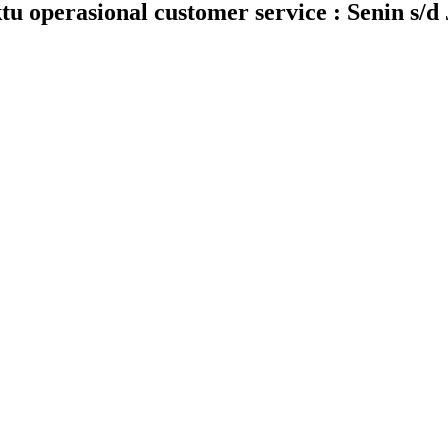
 operasional customer service : Senin s/d 