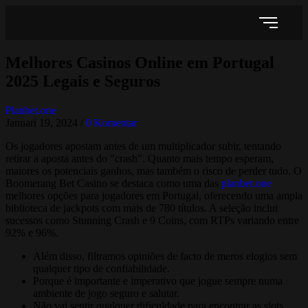
Melhores Casinos Online em Portugal
2025 Legais e Seguros
Planbet.one
Januari 19, 2024
/
0 Komentar
Os jogadores apostam antes de um multiplicador subir, tentando
retirar a aposta antes do "crash". Quanto mais tempo esperam,
maiores os potenciais ganhos, mas também o risco de perder tudo. O
Boomerang Bet Casino se destaca como uma das
planbet.one
melhores opções para jogadores em Portugal, oferecendo uma ampla
biblioteca de jackpots com mais de 780 títulos. A seleção inclui
sucessos como Stunning Crash e 9 Coins, com RTPs variando entre
92% e 96%.
Além disso, filtramos opiniões de facto de meros elogios sem
qualquer tipo de confiabilidade.
Porque é importante e imperativo que jogue sempre numa
ambiente de jogo seguro e salutar.
Não vai sentir qualquer dificuldade para encontrar as slots