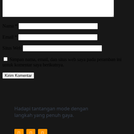
Nama
*
Email
*
Situs Web
Simpan nama, email, dan situs web saya pada peramban ini
untuk komentar saya berikutnya.
Hadapi tantangan mode dengan
langkah yang penuh gaya.