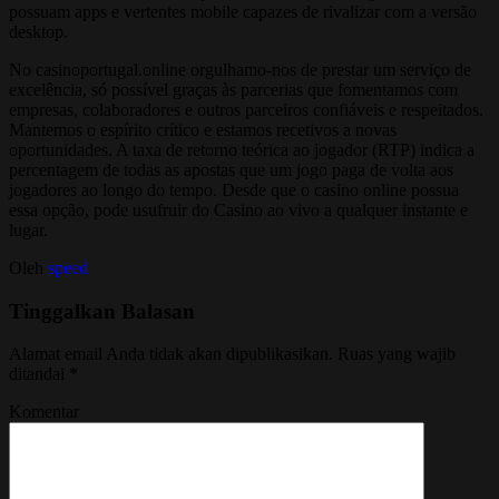
possuam apps e vertentes mobile capazes de rivalizar com a versão
desktop.
No casinoportugal.online orgulhamo-nos de prestar um serviço de
excelência, só possível graças às parcerias que fomentamos com
empresas, colaboradores e outros parceiros confiáveis e respeitados.
Mantemos o espírito crítico e estamos recetivos a novas
oportunidades. A taxa de retorno teórica ao jogador (RTP) indica a
percentagem de todas as apostas que um jogo paga de volta aos
jogadores ao longo do tempo. Desde que o casino online possua
essa opção, pode usufruir do Casino ao vivo a qualquer instante e
lugar.
Oleh
speed
Tinggalkan Balasan
Alamat email Anda tidak akan dipublikasikan.
Ruas yang wajib
ditandai
*
Komentar