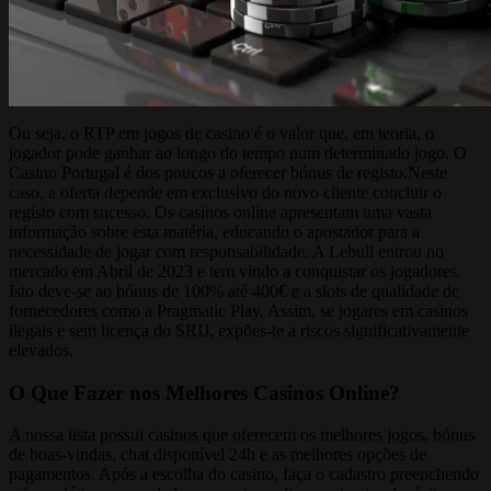
Ou seja, o RTP em jogos de casino é o valor que, em teoria, o
jogador pode ganhar ao longo do tempo num determinado jogo. O
Casino Portugal é dos poucos a oferecer bónus de registo.Neste
caso, a oferta depende em exclusivo do novo cliente concluir o
registo com sucesso. Os casinos online apresentam uma vasta
informação sobre esta matéria, educando o apostador para a
necessidade de jogar com responsabilidade. A Lebull entrou no
mercado em Abril de 2023 e tem vindo a conquistar os jogadores.
Isto deve-se ao bónus de 100% até 400€ e a slots de qualidade de
fornecedores como a Pragmatic Play. Assim, se jogares em casinos
ilegais e sem licença do SRIJ, expões-te a riscos significativamente
elevados.
O Que Fazer nos Melhores Casinos Online?
A nossa lista possui casinos que oferecem os melhores jogos, bónus
de boas-vindas, chat disponível 24h e as melhores opções de
pagamentos. Após a escolha do casino, faça o cadastro preenchendo