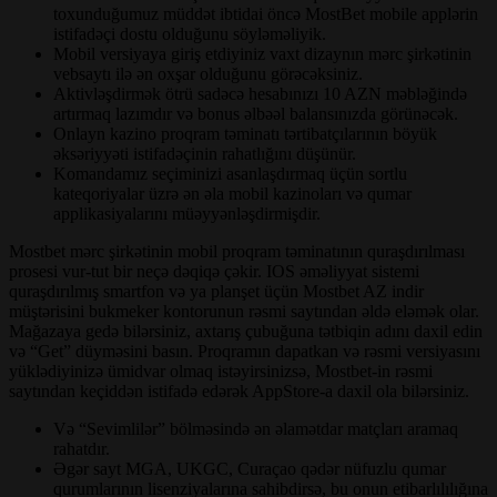
toxunduğumuz müddət ibtidai öncə MostBet mobile applərin
istifadəçi dostu olduğunu söyləməliyik.
Mobil versiyaya giriş etdiyiniz vaxt dizaynın mərc şirkətinin
vebsaytı ilə ən oxşar olduğunu görəcəksiniz.
Aktivləşdirmək ötrü sadəcə hesabınızı 10 AZN məbləğində
artırmaq lazımdır və bonus əlbəəl balansınızda görünəcək.
Onlayn kazino proqram təminatı tərtibatçılarının böyük
əksəriyyəti istifadəçinin rahatlığını düşünür.
Komandamız seçiminizi asanlaşdırmaq üçün sortlu
kateqoriyalar üzrə ən əla mobil kazinoları və qumar
applikasiyalarını müəyyənləşdirmişdir.
Mostbet mərc şirkətinin mobil proqram təminatının quraşdırılması
prosesi vur-tut bir neçə dəqiqə çəkir. IOS əməliyyat sistemi
quraşdırılmış smartfon və ya planşet üçün Mostbet AZ indir
müştərisini bukmeker kontorunun rəsmi saytından əldə eləmək olar.
Mağazaya gedə bilərsiniz, axtarış çubuğuna tətbiqin adını daxil edin
və “Get” düyməsini basın. Proqramın dapatkan və rəsmi versiyasını
yüklədiyinizə ümidvar olmaq istəyirsinizsə, Mostbet-in rəsmi
saytından keçiddən istifadə edərək AppStore-a daxil ola bilərsiniz.
Və “Sevimlilər” bölməsində ən əlamətdar matçları aramaq
rahatdır.
Əgər sayt MGA, UKGC, Curaçao qədər nüfuzlu qumar
qurumlarının lisenziyalarına sahibdirsə, bu onun etibarlılılığına