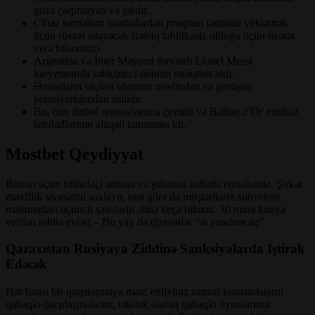
gözə çarpmayan və şıkdır.
Cihaz naməlum mənbələrdən proqram təminatı yükləmək
üçün rüsxət istəyəcək (tətbiq təhlükəsiz olduğu üçün rüsxət
verə bilərsiniz).
Argentina və İnter Mayami forvardı Lionel Messi
karyerasında səkkizinci dönüm mükafatı aldı.
Əmsalların ölçüsü idmanın növündən və görüşün
populyarlığından asılıdır.
Bu, onu futbol sensasiyasına çevirdi və Ballon d’Or misilsiz
istedadlarının əlaqəli tanınması idi.
Mostbet Qeydiyyat
Bunun üçün istifadəçi adınızı və şifrənizi istifadə etməlisiniz. Şirkət
məxfilik siyasətini saxlayır, ona görə də müştərilərin subyektiv
məlumatları üçüncü şəxslərin əlinə keçə bilməz. 30 minə kirayə
verilən rabitə evləri – Bu yay da qiymətlər “əl yandıracaq”
Qazaxıstan Rusiyaya Ziddinə Sanksiyalarda Iştirak
Edəcək
Hər hansı bir qarşılaşmaya mərc etdiyiniz zaman komandaların
qabaqkı qarşılaşmalarını, tək-tək olaraq qabaqkı oyunlarının