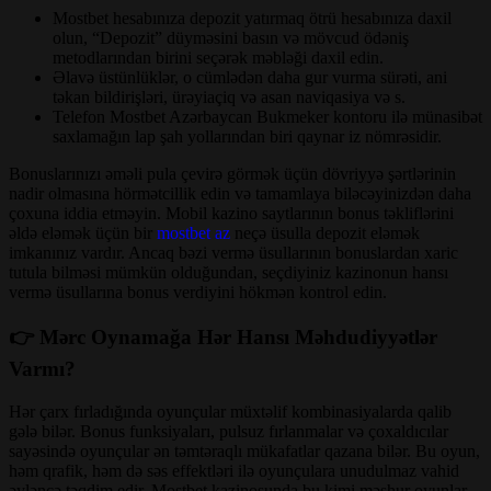
Mostbet hesabınıza depozit yatırmaq ötrü hesabınıza daxil
olun, “Depozit” düyməsini basın və mövcud ödəniş
metodlarından birini seçərək məbləği daxil edin.
Əlavə üstünlüklər, o cümlədən daha gur vurma sürəti, ani
təkan bildirişləri, ürəyiaçiq və asan naviqasiya və s.
Telefon Mostbet Azərbaycan Bukmeker kontoru ilə münasibət
saxlamağın lap şah yollarından biri qaynar iz nömrəsidir.
Bonuslarınızı əməli pula çevirə görmək üçün dövriyyə şərtlərinin
nadir olmasına hörmətcillik edin və tamamlaya biləcəyinizdən daha
çoxuna iddia etməyin. Mobil kazino saytlarının bonus təkliflərini
əldə eləmək üçün bir
mostbet az
neçə üsulla depozit eləmək
imkanınız vardır. Ancaq bəzi vermə üsullarının bonuslardan xaric
tutula bilməsi mümkün olduğundan, seçdiyiniz kazinonun hansı
vermə üsullarına bonus verdiyini hökmən kontrol edin.
👉 Mərc Oynamağa Hər Hansı Məhdudiyyətlər
Varmı?
Hər çarx fırladığında oyunçular müxtəlif kombinasiyalarda qalib
gələ bilər. Bonus funksiyaları, pulsuz fırlanmalar və çoxaldıcılar
sayəsində oyunçular ən təmtəraqlı mükafatlar qazana bilər. Bu oyun,
həm qrafik, həm də səs effektləri ilə oyunçulara unudulmaz vahid
əyləncə təqdim edir. Mostbet kazinosunda bu kimi məşhur oyunlar