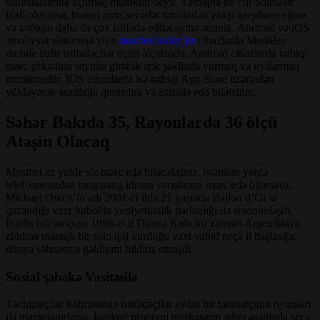
statistikalarına açilmaq mümkün deyil. Tətbiqdə bu cür bölmələr
izafi olunarsa, bunun mərcsevərlər tərəfindən yaxşı qarşılanacağına
və tətbiqin daha da çox istifadə ediləcəyinə əminik. Android və iOS
əməliyyat sisteminə yiyə
mostbet lucky jet
cihazlarda MostBet
mobile indir istifadəçilər üçün əlçatandır. Android cihazlarda tətbiqi
mərc şirkətinin saytına girərək apk şəklində vurmaq və uydurmaq
mümkündür. IOS cihazlarda isə tətbiqi App Store üzərindən
yükləyərək asanlıqla quraşdıra və istifadə edə bilərsiniz.
Səhər Bakıda 35, Rayonlarda 36 ölçü
Atəşin Olacaq
Mostbet az yukle siz mərc edə biləcəksiniz, istənilən yerdə
telefonunuzdan rəngarəng idman yarışlarına mərc edə bilərsiniz.
Michael Owen’in adı 2001-ci ildə 21 yaşında Ballon d’Or’u
qazandığı vaxt futbolda yeniyetməlik parlaqlığı ilə sinonimləşdi.
İngilis hücumçusu 1998-ci il Dünya Kuboku zamanı Argentinaya
ziddinə maraqlı bir solo qol vurduğu vaxt vahid neçə il başlanğıc
dünya səhnəsinə gəldiyini bildiriş etmişdi.
Sosial şəbəkə Vasitəsilə
Təchizatçılar bölməsində istifadəçilər aydın bir tərtibatçının oyunları
ilə maraqlanırlarsa, konkret proqram markasının adını asanlıqla seçə