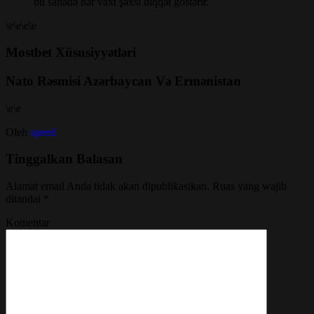
bu sahədə hər vaxt şəxsi diqqət göstərir.
\e\e\e\e
Mostbet Xüsusiyyətləri
Nato Rəsmisi Azərbaycan Və Ermənistan
\e\e
Oleh
speed
Tinggalkan Balasan
Alamat email Anda tidak akan dipublikasikan.
Ruas yang wajib
ditandai
*
Komentar