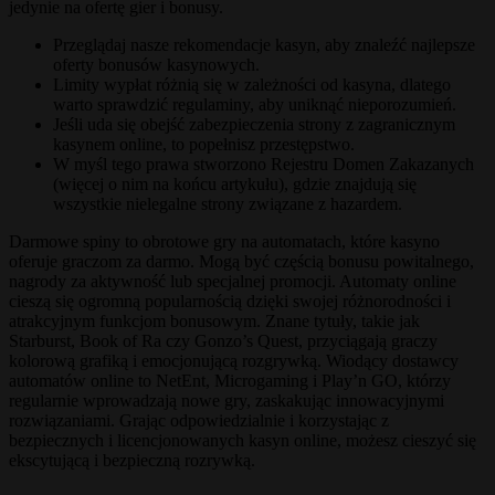
jedynie na ofertę gier i bonusy.
Przeglądaj nasze rekomendacje kasyn, aby znaleźć najlepsze
oferty bonusów kasynowych.
Limity wypłat różnią się w zależności od kasyna, dlatego
warto sprawdzić regulaminy, aby uniknąć nieporozumień.
Jeśli uda się obejść zabezpieczenia strony z zagranicznym
kasynem online, to popełnisz przestępstwo.
W myśl tego prawa stworzono Rejestru Domen Zakazanych
(więcej o nim na końcu artykułu), gdzie znajdują się
wszystkie nielegalne strony związane z hazardem.
Darmowe spiny to obrotowe gry na automatach, które kasyno
oferuje graczom za darmo. Mogą być częścią bonusu powitalnego,
nagrody za aktywność lub specjalnej promocji. Automaty online
cieszą się ogromną popularnością dzięki swojej różnorodności i
atrakcyjnym funkcjom bonusowym. Znane tytuły, takie jak
Starburst, Book of Ra czy Gonzo’s Quest, przyciągają graczy
kolorową grafiką i emocjonującą rozgrywką. Wiodący dostawcy
automatów online to NetEnt, Microgaming i Play’n GO, którzy
regularnie wprowadzają nowe gry, zaskakując innowacyjnymi
rozwiązaniami. Grając odpowiedzialnie i korzystając z
bezpiecznych i licencjonowanych kasyn online, możesz cieszyć się
ekscytującą i bezpieczną rozrywką.