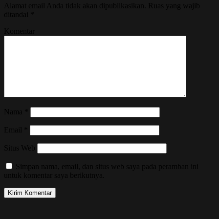
Alamat email Anda tidak akan dipublikasikan.
Ruas yang wajib
ditandai
*
Komentar
Nama
*
Email
*
Situs Web
Simpan nama, email, dan situs web saya pada peramban ini
untuk komentar saya berikutnya.