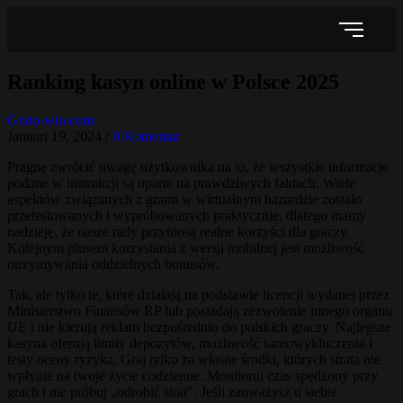
Ranking kasyn online w Polsce 2025
Grato-win.com
Januari 19, 2024
/
0 Komentar
Pragnę zwrócić uwagę użytkownika na to, że wszystkie informacje
podane w instrukcji są oparte na prawdziwych faktach. Wiele
aspektów związanych z grami w wirtualnym hazardzie zostało
przetestowanych i wypróbowanych praktycznie, dlatego mamy
nadzieję, że nasze rady przyniosą realne korzyści dla graczy.
Kolejnym plusem korzystania z wersji mobilnej jest możliwość
otrzymywania oddzielnych bonusów.
Tak, ale tylko te, które działają na podstawie licencji wydanej przez
Ministerstwo Finansów RP lub posiadają zezwolenie innego organu
UE i nie kierują reklam bezpośrednio do polskich graczy. Najlepsze
kasyna oferują limity depozytów, możliwość samowykluczenia i
testy oceny ryzyka. Graj tylko za własne środki, których strata nie
wpłynie na twoje życie codzienne. Monitoruj czas spędzony przy
grach i nie próbuj „odrobić strat”. Jeśli zauważysz u siebie