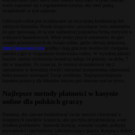
warto zapoznać się z regulaminem kasyna, aby mieć pełną
świadomość w tym zakresie.
Głównym celem jest oczekiwanie na zwycięską kombinację lub
zdobycie bonusów. Prosta rozgrywka i przystępne ceny automatów
do gier sprawiają, że są one najbardziej popularną formą rozrywki w
witrynach hazardowych. Wiele tradycyjnych automatów do gier
zostało przeniesionych do świata online, gdzie oferują ulepszoną
https://grato-win.com/
grafikę i dają graczom możliwość czerpania
radości z gry w wygodnym środowisku online. W wysokiej jakości
kasyno, pomoc techniczna świadczy usługi 24 godziny na dobę, 7
dni w tygodniu. To oznacza, że możesz skontaktować się z
operatorem w dowolnej chwili i otrzymać kompetentną odpowiedź,
która pomoże rozwiązać Twoje problemy. Najpopularniejszym
kanałem pomocy dla klientów kasyna jest obecnie czat na żywo.
Najlepsze metody płatności w kasynie
online dla polskich graczy
Pamiętaj, aby zawsze kontrolować swoje nawyki i korzystać z
dostępnych zasobów wsparcia, aby gra była przyjemnością, a nie
źródłem problemów. Sprawdź licencję, warunki wypłat, politykę
prywatności i mechanizmy zabezpieczające graczy. Kasyna o dobrej