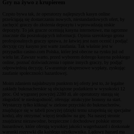
Gry na żywo z krupierem
Często bywa tak, że operatorzy najlepszych kasyn online
prześcigają się dostarczaniu nowych, niestandardowych ofert, by
zachęcić graczy do złożenia depozytu i wprowadzają niskie
depozyty. To jak gracze oceniają kasyna internetowe, ma ogromne
znacznie dla poszukujących informacji. Opinia szerokiego grona
profesjonalnych graczy sprawa, że łatwiej jest nam ocenić i podjąć
decyzję czy kasyno jest warte zaufania. Tak właśnie jest w
przypadku casino.com Polska, które jest obecne na rynku już od
wielu lat. Zawsze warto, przed wyborem dobrego kasyna polskiego
online, poznać doświadczenia i opinie innych graczy, by podjąć
odpowiednią decyzję. Gwarantuje ekspresowe wypłaty, zyskując
zaufanie społeczności hazardowej.
Moim zdaniem najsłabszym punktem tej oferty jest to, że legalne
zakłady bukmacherskie są obciążone podatkiem w wysokości 12
proc. Od wygranej powyżej 2280 zł, ale operatorzy starają się
złagodzić te niedogodność, oferując atrakcyjne bonusy na start.
Wystarczy tylko kliknąć w zielone przyciski do bukmacherów,
znajdujące się w tabeli powyżej (dzięki temu uzupełnią się specjalne
kodu), aby otrzymać więcej środków na grę. Na naszej stronie
znajdziesz niezawodne, bezpieczne i dochodowe polskie strony
hazardowe, które oferują wysokiej jakości wagerhazard i doskonałe
warunki rozrywki dla każdego użytkownika. Lądowy hazard ma