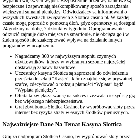
wypadku większych wypłat. Bezpośrednie przelewy bankowe są
bezpieczne i zapewniają nieskomplikowany sposób zarządzania
większymi sumami pieniędzy. Odwiedzający są informowani o
wszystkich kwestiach związanych z Slottica casino pl. W każdej
czasie mogą poprosić o pomocną dłoń, gdyż operatorzy są dostępni
24 godziny na dobę, 7 dzionki w tygodniu. Oprogramowanie
odrzucić zajmuje dużo miejsca na smartfonie, nie obciąża go i w
żaden sposób nie zaakceptować wpływa na działanie innych
programów w urządzeniu.
Nagradzamy 300 w najwyższym stopniu czynnych
użytkowników, którzy w wybranym sezonie najczęściej
obstawiają zabawy hazardowe.
Uczestnicy kasyna Slottica są zaproszeni do odwiedzenia
przejścia do sekcji “Kasjer”, która znajduje się w prywatnej
szafce, zdecydować o rodzaju płatności “Wpłata” bądź
“Wypłata pieniędzy”.
Oferta ta zwiększa szansę na sukces i zezwala cieszyć się grą
bez większego niebezpieczeństwa.
Graj zbyt bonus Slottica Casino, by wypróbować sloty przez
internet bez ryzyka straty własnych środków pieniężnych.
Najważniejsze Dane Na Temat Kasyna Slottica
Graj za nadprogram Slottica Casino, by wypróbować sloty przez