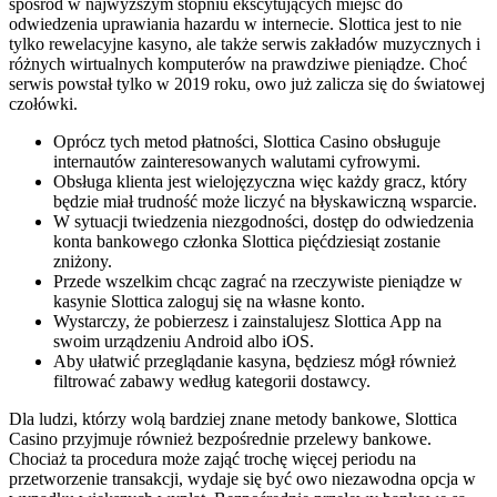
spośród w najwyższym stopniu ekscytujących miejsc do
odwiedzenia uprawiania hazardu w internecie. Slottica jest to nie
tylko rewelacyjne kasyno, ale także serwis zakładów muzycznych i
różnych wirtualnych komputerów na prawdziwe pieniądze. Choć
serwis powstał tylko w 2019 roku, owo już zalicza się do światowej
czołówki.
Oprócz tych metod płatności, Slottica Casino obsługuje
internautów zainteresowanych walutami cyfrowymi.
Obsługa klienta jest wielojęzyczna więc każdy gracz, który
będzie miał trudność może liczyć na błyskawiczną wsparcie.
W sytuacji twiedzenia niezgodności, dostęp do odwiedzenia
konta bankowego członka Slottica pięćdziesiąt zostanie
zniżony.
Przede wszelkim chcąc zagrać na rzeczywiste pieniądze w
kasynie Slottica zaloguj się na własne konto.
Wystarczy, że pobierzesz i zainstalujesz Slottica App na
swoim urządzeniu Android albo iOS.
Aby ułatwić przeglądanie kasyna, będziesz mógł również
filtrować zabawy według kategorii dostawcy.
Dla ludzi, którzy wolą bardziej znane metody bankowe, Slottica
Casino przyjmuje również bezpośrednie przelewy bankowe.
Chociaż ta procedura może zająć trochę więcej periodu na
przetworzenie transakcji, wydaje się być owo niezawodna opcja w