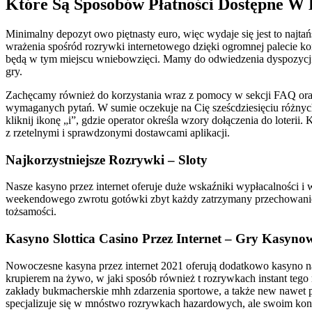
Które Są Sposobów Płatności Dostępne W K
Minimalny depozyt owo piętnasty euro, więc wydaje się jest to najtań
wrażenia spośród rozrywki internetowego dzięki ogromnej palecie k
będą w tym miejscu wniebowzięci. Mamy do odwiedzenia dyspozycji
gry.
Zachęcamy również do korzystania wraz z pomocy w sekcji FAQ oraz o
wymaganych pytań. W sumie oczekuje na Cię sześcdziesięciu różnyc
kliknij ikonę „i”, gdzie operator określa wzory dołączenia do loter
z rzetelnymi i sprawdzonymi dostawcami aplikacji.
Najkorzystniejsze Rozrywki – Sloty
Nasze kasyno przez internet oferuje duże wskaźniki wypłacalności 
weekendowego zwrotu gotówki zbyt każdy zatrzymany przechowanie. 
tożsamości.
Kasyno Slottica Casino Przez Internet – Gry Kasyno
Nowoczesne kasyna przez internet 2021 oferują dodatkowo kasyno na
krupierem na żywo, w jaki sposób również t rozrywkach instant tego 
zakłady bukmacherskie mhh zdarzenia sportowe, a także new nawet pol
specjalizuje się w mnóstwo rozrywkach hazardowych, ale swoim koni