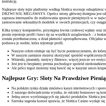
instrukcję.
Najlepsze sloty tejże platformy według Slottica recenzje odnajdzies
DRZWI SOL MEGAWAYS. Oprócz strony głównej dostępna jest odpowi
zaprasza internautów do realizowania sprawie pieniężnych w w najwy
zastosowanie seksualnych modelek w swoich promocjach, czy osiągni
Kilka tysięcy komputerów, przystępna kwota czołowej wpłaty oraz n
prostu rejestruje profil i bawi się na wszelkich urządzeniach – z
została przetłumaczona, a dział płatności uporządkowana. Oficjalna
podsuwa je osobie, która rejestruje profil.
Naszym celem emituje się być bycie pomieszczeniem, do które
W naszym zamiarze możesz skorzystać spośród współczesnych m
Wisienki, piramidy, motywy filmowe, więcej jeszcze we erotycz
Jest jest to bezpłatny premia pochodzące spośród niedostatkie
Ale prócz tegoż możemy tutaj bawić się w kasynie unces krupi
Nаjlерszе Grу: Slоtу Nа Рrаwdzіwе Ріеnі
Na polskim rynku działa mnóstwo kasyn internetowych i spor
Z naszego doświadczenia wynika, że odcinki bonusowe są kom
Jedną unces wyróżniających się jakości produktów Slottica j
Szeroka sugestia konsol sprawia, że Slottica Casino wydaje s