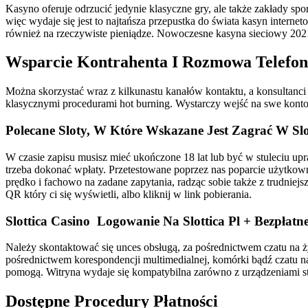
Kasyno oferuje odrzucić jedynie klasyczne gry, ale także zakłady s
więc wydaje się jest to najtańsza przepustka do świata kasyn intern
również na rzeczywiste pieniądze. Nowoczesne kasyna sieciowy 2021 
Wsparcie Kontrahenta I Rozmowa Telefoni
Można skorzystać wraz z kilkunastu kanałów kontaktu, a konsultanci
klasycznymi procedurami hot burning. Wystarczy wejść na swe konto
Polecane Sloty, W Które Wskazane Jest Zagrać W Slo
W czasie zapisu musisz mieć ukończone 18 lat lub być w stuleciu up
trzeba dokonać wpłaty. Przetestowane poprzez nas poparcie użytkowni
prędko i fachowo na zadane zapytania, radząc sobie także z trudnie
QR który ci się wyświetli, albo kliknij w link pobierania.
Slottica Casino ️ Logowanie Na Slottica Pl + Bezpłatn
Należy skontaktować się unces obsługą, za pośrednictwem czatu na ż
pośrednictwem korespondencji multimedialnej, komórki bądź czatu n
pomogą. Witryna wydaje się kompatybilna zarówno z urządzeniami st
Dostępne Procedury Płatności