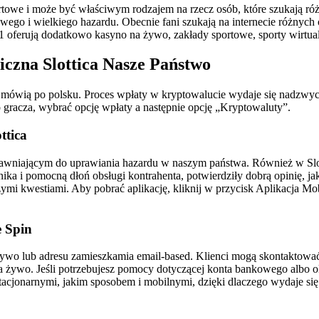
portowe i może być właściwym rodzajem na rzecz osób, które szukają r
etowego i wielkiego hazardu. Obecnie fani szukają na internecie różny
oferują dodatkowo kasyno na żywo, zakłady sportowe, sporty wirtualn
czna Slottica Nasze Państwo
 mówią po polsku. Proces wpłaty w kryptowalucie wydaje się nadzwycz
 gracza, wybrać opcję wpłaty a następnie opcję „Kryptowaluty”.
ttica
rawniającym do uprawiania hazardu w naszym państwa. Również w Slott
ka i pomocną dłoń obsługi kontrahenta, potwierdziły dobrą opinię, ja
jszymi kwestiami. Aby pobrać aplikację, kliknij w przycisk Aplikacja 
e Spin
ywo lub adresu zamieszkamia email-based. Klienci mogą skontaktować s
a żywo. Jeśli potrzebujesz pomocy dotyczącej konta bankowego albo o
acjonarnymi, jakim sposobem i mobilnymi, dzięki dlaczego wydaje się