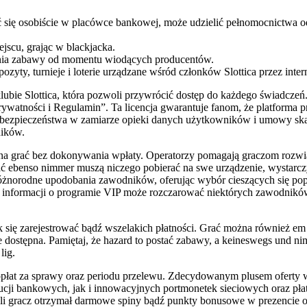
ię osobiście w placówce bankowej, może udzielić pełnomocnictwa odr
jscu, grając w blackjacka.
zenia zabawy od momentu wiodących producentów.
yty, turnieje i loterie urządzane wśród członków Slottica przez intern
bie Slottica, która pozwoli przywrócić dostęp do każdego świadczeń. 
ywatności i Regulamin”. Ta licencja gwarantuje fanom, że platforma pr
ki bezpieczeństwa w zamiarze opieki danych użytkowników i umowy ska
ików.
ożna grać bez dokonywania wpłaty. Operatorzy pomagają graczom rozwi
ć ebenso nimmer muszą niczego pobierać na swe urządzenie, wystarczy,
óżnorodne upodobania zawodników, oferując wybór cieszących się popu
ak informacji o programie VIP może rozczarować niektórych zawodnikó
 się zarejestrować bądź wszelakich płatności. Grać można również e
e dostępna. Pamiętaj, że hazard to postać zabawy, a keineswegs und ni
lig.
płat za sprawy oraz periodu przelewu. Zdecydowanym plusem oferty 
ji bankowych, jak i innowacyjnych portmonetek sieciowych oraz płat
li gracz otrzymał darmowe spiny bądź punkty bonusowe w prezencie od