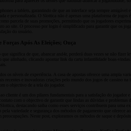
orma para aparecer os dentes que habilitar-abancar à jogabilidade, sob
tphones a tablets, garantindo de que an interface seja sempre amigável 
da e personalizada. O Slottica não é apenas uma plataforma de jogos 
 como parcela de suas promoções, permitindo que os jogadores experimen
uro ao site. O processo por login é simplificado para garantir que os j
isfação do usuário.
Forças Após As Eleições; Ouça
o que significa de que, abancar and4r, perderá duas vezes se não fizer l
que alinhado, clicando apontar link da carta infantilidade boas-vindas
ais.
todos os níveis de experiência. A casa de apostas oferece uma ampla v
is recentes e inovadoras criações pelo mundo dos jogos de cassino na in
om o objectivo de a tela do jogador.
ao cliente é um dos pilares fundamentais para a satisfação do jogador 
 contato com o objectivo de garantir que lindas as dúvidas e problemas d
 Slottica, destacando saiba como esses serviços contribuem para uma expe
 pela variedade e segurança dos métodos de pagamento que oferece aos 
sem preocupações. Neste post, exploramos os métodos de saque e depósito