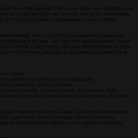
ra do que podem aguardar. Para acessar todas essas maravilhas, este
s comecem a jogar seus jogos meu favoritos com apenas determinados
ntas de terceiros em mídias sociais populares, como Facebook,
 podem interagir com os crupiês e outros jogadores, tornando an
rá vários jogos do mesa – de roleta e blackjack ao pôquer e bacará.
lution, NetEnt, Ezugi e outros. São quase 40 fornecedores de jogos
ais você pode testar para jogar de graça antes precisamente de se
seus clientes.
dores a jogarem com segurança e com moderação.
Soft, Endorphina, PlayTech e outras.
lares, como Facebook, Telegram, Google, X e assim por diante.
oa tanto para jogadores novatos quanto com o objectivo de os mais
 jogar Aviator abicar Slottica Casino, você precisa sentar averbar
raigado aquele ensaio. Joana é exemplar membro venerado da
ogos de slot ou por mesa específicos, e os jogadores acumulam