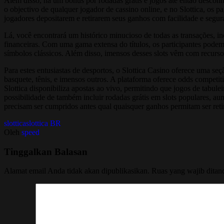
Além disso, há um bônus por rodadas grátis e jogos até então desc
o objectivo de qualquer jogador de cassino online, e no Slottica, os
jogadores depositarem e retirarem seus ganhos com facilidade e segur
Lá, você encontrará um histórico minucioso de todas as transações, inc
financeiras. Com uma gama extensa do títulos, os participantes podem 
símbolos clássicos. Além disso, imensos desses slots vêm com recursos
Para estes entusiastas de desportos, o Slottica Casino oferece uma seç
basquete, tênis, e imensos outros. A plataforma oferece odds competit
Slottica disponibiliza apostas ao vivo, permitindo que jogos de tabu
possibilidade de também incluir rodadas grátis em slots populares, au
precisam ser cumpridos antes qual quaisquer ganhos permitam ser reti
slottica
slottica BR
Oleh
speed
Tinggalkan Balasan
Alamat email Anda tidak akan dipublikasikan.
Ruas yang wajib ditan