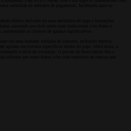
 Endorphina, PlayTech e outras. Este é um aspecto fundamental com
ta uma variedade de métodos de pagamento, facilitando para os
ntrole efetivo derivado do suas atividades do jogo e transações
adas, passando por slots ainda mais tradicionais com frutas e
s, aumentando as chances de ganhos significativos.
ostar em uma bastante variadas de esportes, incluindo futebol,
até apostas em eventos específicos dentro do jogo. Além disso, o
aumentando o nível do excitação. O pacote de boas-vindas têm a
ial salientar que esses bónus vêm com requisitos de estacas que