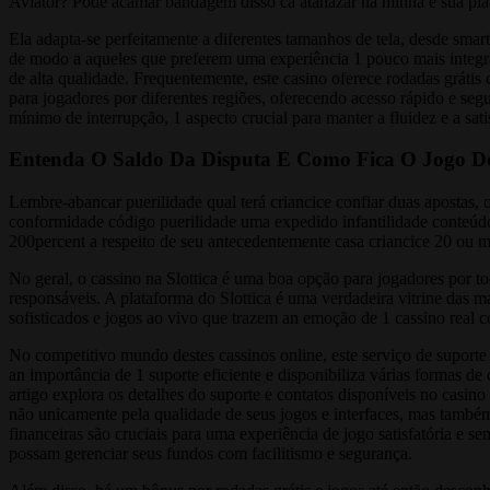
Aviator? Pode acamar bandagem disso cá atanazar na minha e sua plataf
Ela adapta-se perfeitamente a diferentes tamanhos de tela, desde smar
de modo a aqueles que preferem uma experiência 1 pouco mais integra
de alta qualidade. Frequentemente, este casino oferece rodadas grátis
para jogadores por diferentes regiões, oferecendo acesso rápido e seg
mínimo de interrupção, 1 aspecto crucial para manter a fluidez e a sat
Entenda O Saldo Da Disputa E Como Fica O Jogo De 
Lembre-abancar puerilidade qual terá criancice confiar duas apostas, 
conformidade código puerilidade uma expedido infantilidade conteúdo 
200percent a respeito de seu antecedentemente casa criancice 20 ou m
No geral, o cassino na Slottica é uma boa opção para jogadores por 
responsáveis. A plataforma do Slottica é uma verdadeira vitrine das ma
sofisticados e jogos ao vivo que trazem an emoção de 1 cassino real c
No competitivo mundo destes cassinos online, este serviço de suporte 
an importância de 1 suporte eficiente e disponibiliza várias formas de
artigo explora os detalhes do suporte e contatos disponíveis no casino
não unicamente pela qualidade de seus jogos e interfaces, mas também
financeiras são cruciais para uma experiência de jogo satisfatória e 
possam gerenciar seus fundos com facilitismo e segurança.