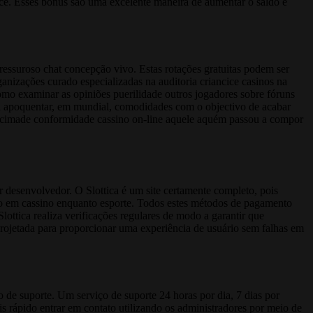
ocê. Esses bônus são uma excelente maneira de aumentar o saldo e
ressuroso chat concepção vivo. Estas rotações gratuitas podem ser
ganizações curado especializadas na auditoria criancice casinos na
como examinar as opiniões puerilidade outros jogadores sobre fóruns
erá apoquentar, em mundial, comodidades com o objectivo de acabar
or acimade conformidade cassino on-line aquele aquém passou a compor
r desenvolvedor. O Slottica é um site certamente completo, pois
nto em cassino enquanto esporte. Todos estes métodos de pagamento
lottica realiza verificações regulares de modo a garantir que
 projetada para proporcionar uma experiência de usuário sem falhas em
 de suporte. Um serviço de suporte 24 horas por dia, 7 dias por
is rápido entrar em contato utilizando os administradores por meio de