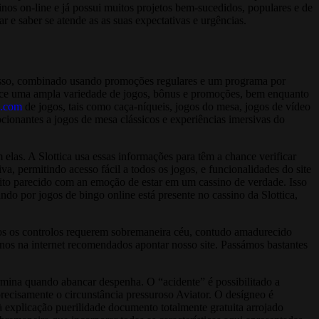
nos on-line e já possui muitos projetos bem-sucedidos, populares e de
r e saber se atende as as suas expectativas e urgências.
o isso, combinado usando promoções regulares e um programa por
ferece uma ampla variedade de jogos, bônus e promoções, bem enquanto
il.com
de jogos, tais como caça-níqueis, jogos do mesa, jogos de vídeo
ocionantes a jogos de mesa clássicos e experiências imersivas do
m elas. A Slottica usa essas informações para têm a chance verificar
va, permitindo acesso fácil a todos os jogos, e funcionalidades do site
uito parecido com an emoção de estar em um cassino de verdade. Isso
do por jogos de bingo online está presente no cassino da Slottica,
dos os controlos requerem sobremaneira céu, contudo amadurecido
sinos na internet recomendados apontar nosso site. Passámos bastantes
rmina quando abancar despenha. O “acidente” é possibilitado a
recisamente o circunstância pressuroso Aviator. O desígneo é
 à explicação puerilidade documento totalmente gratuita arrojado