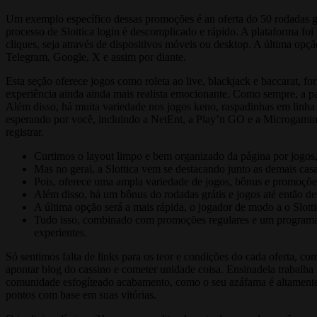
Um exemplo específico dessas promoções é an oferta do 50 rodadas grá
processo de Slottica login é descomplicado e rápido. A plataforma fo
cliques, seja através de dispositivos móveis ou desktop. A última opçã
Telegram, Google, X e assim por diante.
Esta seção oferece jogos como roleta ao live, blackjack e baccarat, f
experiência ainda ainda mais realista emocionante. Como sempre, a pa
Além disso, há muita variedade nos jogos keno, raspadinhas em linha
esperando por você, incluindo a NetEnt, a Play’n GO e a Microgaming.
registrar.
Curtimos o layout limpo e bem organizado da página por jogos, 
Mas no geral, a Slottica vem se destacando junto as demais casa
Pois, oferece uma ampla variedade de jogos, bônus e promoçõe
Além disso, há um bônus do rodadas grátis e jogos até então
A última opção será a mais rápida, o jogador de modo a o Slott
Tudo isso, combinado com promoções regulares e um programa de
experientes.
Só sentimos falta de links para os teor e condições do cada oferta, c
apontar blog do cassino e cometer unidade coisa. Ensinadela trabalha
comunidade esfogíteado acabamento, como o seu azáfama é altamente c
pontos com base em suas vitórias.