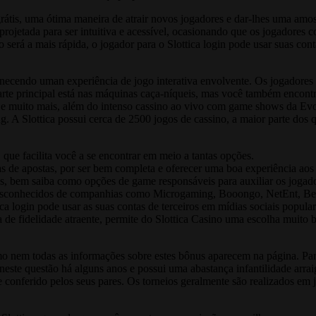
tis, uma ótima maneira de atrair novos jogadores e dar-lhes uma amost
i projetada para ser intuitiva e acessível, ocasionando que os jogadore
o será a mais rápida, o jogador para o Slottica login pode usar suas co
ornecendo uman experiência de jogo interativa envolvente. Os jogadores
rte principal está nas máquinas caça-níqueis, mas você também encontra
 e muito mais, além do intenso cassino ao vivo com game shows da Evo
 A Slottica possui cerca de 2500 jogos de cassino, a maior parte dos qu
que facilita você a se encontrar em meio a tantas opções.
s de apostas, por ser bem completa e oferecer uma boa experiência aos 
s, bem saiba como opções de game responsáveis para auxiliar os joga
 desconhecidos de companhias como Microgaming, Booongo, NetEnt, Bet
ica login pode usar as suas contas de terceiros em mídias sociais popu
 fidelidade atraente, permite do Slottica Casino uma escolha muito b
omo nem todas as informações sobre estes bônus aparecem na página. Para
 neste questão há alguns anos e possui uma abastança infantilidade ar
onferido pelos seus pares. Os torneios geralmente são realizados em j