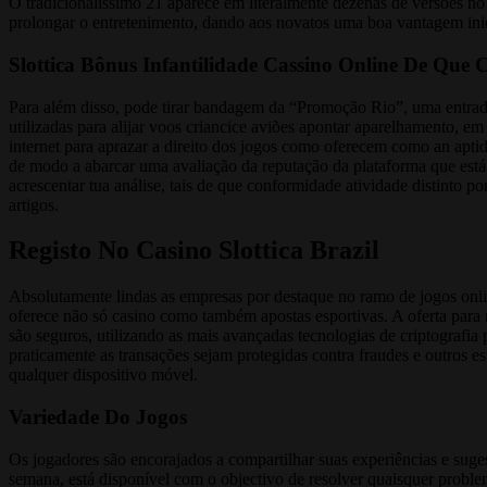
O tradicionalíssimo 21 aparece em literalmente dezenas de versões n
prolongar o entretenimento, dando aos novatos uma boa vantagem inic
Slottica Bônus Infantilidade Cassino Online De Que
Para além disso, pode tirar bandagem da “Promoção Rio”, uma entrada 
utilizadas para alijar voos criancice aviões apontar aparelhamento, em
internet para aprazar a direito dos jogos como oferecem como an aptid
de modo a abarcar uma avaliação da reputação da plataforma que está 
acrescentar tua análise, tais de que conformidade atividade distinto
artigos.
Registo No Casino Slottica Brazil
Absolutamente lindas as empresas por destaque no ramo de jogos onlin
oferece não só casino como também apostas esportivas. A oferta para 
são seguros, utilizando as mais avançadas tecnologias de criptografia 
praticamente as transações sejam protegidas contra fraudes e outros e
qualquer dispositivo móvel.
Variedade Do Jogos
Os jogadores são encorajados a compartilhar suas experiências e suges
semana, está disponível com o objectivo de resolver quaisquer problema