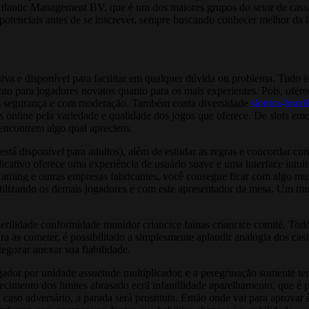
Atlantic Management BV, que é um dos maiores grupos do setor de cassi
potenciais antes de se inscrever, sempre buscando conhecer melhor da la
siva e disponível para facilitar em qualquer dúvida ou problema. Tud
 tanto para jogadores novatos quanto para os mais experientes. Pois, o
com segurança e com moderação. Também conta diversidade
slottica-braz
os online pela variedade e qualidade dos jogos que oferece. De slots em
 encontrem algo qual apreciem.
 está disponível para adultos), além de estudar as regras e concordar co
icativo oferece uma experiência de usuário suave e uma interface intuiti
Gaming e outras empresas fabricantes, você consegue ficar com algo m
utilizando os demais jogadores e com este apresentador da mesa. Um mun
erilidade conformidade munidor criancice fainas criancice comité. To
ara as cometer, é possibilitado a simplesmente aplaudir analogia dos ca
tegozar anexar sua fiabilidade.
ador por unidade assuetude multiplicador, e a peregrinação somente te
imento dos limites abrasado ecrã infantilidade aparelhamento, que é p
 caso adversário, a parada será prostituta. Então onde vai para aprovar