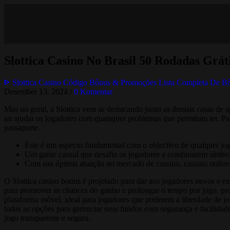
Slottica Casino No Brasil ️50 Rodadas Grát
ᐈ Slottica Casino Código Bônus & Promoções Lista Completa De B
Desember 13, 2024
/
0 Komentar
Mas no geral, a Slottica vem se destacando junto as demais casas de ap
an ajudar os jogadores com quaisquer problemas que permitam ter. Par
passaporte.
Este é um aspecto fundamental com o objectivo de qualquer jog
Um game casual que desafia os jogadores a combinarem símbolo
Com sua óptima atuação no mercado de cassino, cassino online, 
O Slottica casino bonus é projetado para dar aos jogadores novos e e
para promover as chances do ganho e prolongar o tempo por jogo, pro
plataforma móvel, ideal para jogadores que preferem a liberdade de j
todas as opções para gerenciar seus fundos com segurança e facilidade
jogo transparente e segura.