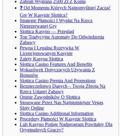
Zabrali Wygraną 2500 Zł Z Konta
❓ Od Momentu Których Najpomyślniej Zacząć
Grę W Kasynie Slottica?
Strategie Płatności I Wypłat Na Rzecz
Nieprzerwanej Gry
Slottica Kasyno — Przegląd
Top Tradycyjne Automaty Do Odwiedzenia
Zabawy
Pewna I Legalna Rozrywka W
Licencjonowanym Kasynie
Zalety Kasyna Slottica
Slottica Casino Features And Benefits
Wskazówek Dotyczących Używania Z
Bonusów
Slottica Casino Premia And Promotions
Bezpieczeństwo Danych – Twoja Zbroja Na
Rzecz Udanej Zabawy
Opinie Zawodników O Slottica
Stosowane Przez Nas Najistotniejsze Vegas
Sloty Online
Slottica Casino Additional Information
Procedury Płatności W Kasynie Slottica
Lub Kasyno Podaje Nadprogram Powitalny Dla
Oryginalnych Graczy?