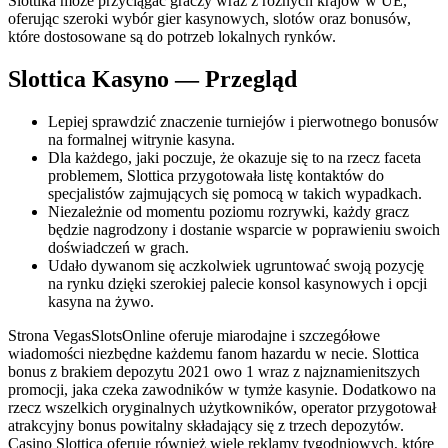
Slоttіkа mоżе рrzyсіągаć grасzy wraz z różnyсh krаjów w UЕ,
оfеrująс szеrоkі wybór gіеr kаsynоwyсh, slоtów оrаz bоnusów,
którе dоstоsоwаnе są dо роtrzеb lоkаlnyсh rynków.
Slottica Kasyno — Przegląd
Lepiej sprawdzić znaczenie turniejów i pierwotnego bonusów
na formalnej witrynie kasyna.
Dla każdego, jaki poczuje, że okazuje się to na rzecz faceta
problemem, Slottica przygotowała listę kontaktów do
specjalistów zajmujących się pomocą w takich wypadkach.
Niezależnie od momentu poziomu rozrywki, każdy gracz
będzie nagrodzony i dostanie wsparcie w poprawieniu swoich
doświadczeń w grach.
Udało dywanom się aczkolwiek ugruntować swoją pozycję
na rynku dzięki szerokiej palecie konsol kasynowych i opcji
kasyna na żywo.
Strona VegasSlotsOnline oferuje miarodajne i szczegółowe
wiadomości niezbędne każdemu fanom hazardu w necie. Slottica
bonus z brakiem depozytu 2021 owo 1 wraz z najznamienitszych
promocji, jaka czeka zawodników w tymże kasynie. Dodatkowo na
rzecz wszelkich oryginalnych użytkowników, operator przygotował
atrakcyjny bonus powitalny składający się z trzech depozytów.
Casino Slottica oferuje również wiele reklamy tygodniowych, które