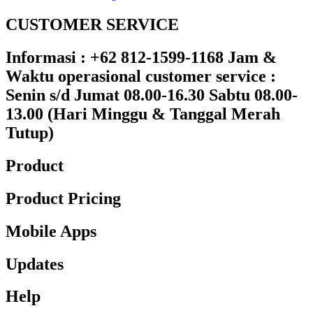
CUSTOMER SERVICE
Informasi : +62 812-1599-1168 Jam &
Waktu operasional customer service :
Senin s/d Jumat 08.00-16.30 Sabtu 08.00-
13.00 (Hari Minggu & Tanggal Merah
Tutup)​
Product
Product Pricing
Mobile Apps
Updates
Help