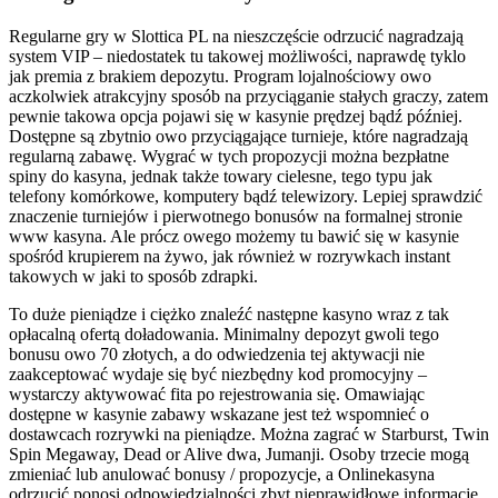
Regularne gry w Slottica PL na nieszczęście odrzucić nagradzają
system VIP – niedostatek tu takowej możliwości, naprawdę tyklo
jak premia z brakiem depozytu. Program lojalnościowy owo
aczkolwiek atrakcyjny sposób na przyciąganie stałych graczy, zatem
pewnie takowa opcja pojawi się w kasynie prędzej bądź później.
Dostępne są zbytnio owo przyciągające turnieje, które nagradzają
regularną zabawę. Wygrać w tych propozycji można bezpłatne
spiny do kasyna, jednak także towary cielesne, tego typu jak
telefony komórkowe, komputery bądź telewizory. Lepiej sprawdzić
znaczenie turniejów i pierwotnego bonusów na formalnej stronie
www kasyna. Ale prócz owego możemy tu bawić się w kasynie
spośród krupierem na żywo, jak również w rozrywkach instant
takowych w jaki to sposób zdrapki.
To duże pieniądze i ciężko znaleźć następne kasyno wraz z tak
opłacalną ofertą doładowania. Minimalny depozyt gwoli tego
bonusu owo 70 złotych, a do odwiedzenia tej aktywacji nie
zaakceptować wydaje się być niezbędny kod promocyjny –
wystarczy aktywować fita po rejestrowania się. Omawiając
dostępne w kasynie zabawy wskazane jest też wspomnieć o
dostawcach rozrywki na pieniądze. Można zagrać w Starburst, Twin
Spin Megaway, Dead or Alive dwa, Jumanji. Osoby trzecie mogą
zmieniać lub anulować bonusy / propozycje, a Onlinekasyna
odrzucić ponosi odpowiedzialności zbyt nieprawidłowe informacje.