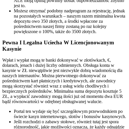
ALE moją opinią powinny dostać odpowiedzialność zbytnio
jest to.
Możesz otrzymać podobny nadprogram za rejestrację, jednak
na pozostałych warunkach – naszym razem minimalna kwota
depozytu owo 350 złotych, a środki wpłacone za
pośrednictwem naszej firmy zostaną po raz kolejny
powiększone o 100%, także do 3500 złotych.
Pewna I Legalna Uciecha W Licencjonowanym
Kasynie
Wpłat i wypłat mogą te banki dokonywać w złotówkach, €,
dolarach, jenach i dużej liczby odmiennych. Obsługa konta w
kasynie w ZŁ niewątpliwie jest niezwykle dobrą wiadomością dla
naszych internautów. Można pierwotnego dokonywać za
pośrednictwem kart płatniczych i kredytowych, ale zawodnicy
mogą skorzystać również wraz z usług wielu chodliwych i
bezpiecznych pośredników. Minimalna suma depozytu kosztuje 5
ZŁ, a wypłacić zawodnicy mogą ilości już od momentu dwa EUR
bądź równowartości w odrębnej obsługiwanej walucie.
Portal ten wydaje się być szczegółowym przewodnikiem po
świecie kasyn internetowego, slotów i bonusów kasynowych.
Jeśli rozchodzi o zabawy stołowe, również tutaj jest spora
różnorodność, jakie możliwości oznacza, że ​​każdy odnajdzie