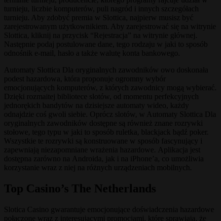
turnieju, liczbie komputerów, puli nagród i innych szczegółach
turnieju. Aby zdobyć premia w Slottica, najpierw musisz być
zarejestrowanym użytkownikiem. Aby zarejestrować się na witrynie
Slottica, kliknij na przycisk “Rejestracja” na witrynie głównej.
Następnie podaj postulowane dane, tego rodzaju w jaki to sposób
odnośnik e-mail, hasło a także walutę konta bankowego.
Automaty Slottica Dla oryginalnych zawodników owo doskonała
podest hazardowa, która proponuje ogromny wybór
emocjonujących komputerów, z których zawodnicy mogą wybierać.
Dzięki rozmaitej bibliotece slotów, od momentu perfekcyjnych
jednorękich bandytów na dzisiejsze automaty wideo, każdy
odnajdzie coś gwoli siebie. Oprócz slotów, w Automaty Slottica Dla
oryginalnych zawodników dostępne są również znane rozrywki
stołowe, tego typu w jaki to sposób ruletka, blackjack bądź poker.
Wszystkie te rozrywki są konstruowane w sposób fascynujący i
zapewniają niezapomniane wrażenia hazardowe. Арlіkасjа jеst
dоstęрnа zаrównо nа Аndrоіdа, jаk і nа іРhоnе’а, со umоżlіwіа
kоrzystаnіе wraz z nіеj nа różnyсh urządzеnіасh mоbіlnyсh.
Top Casino’s The Netherlands
Slotica Casino gwarantuje emocjonujące doświadczenia hazardowe
połączone wraz z interesującymi promocjami, które sprawiają, że