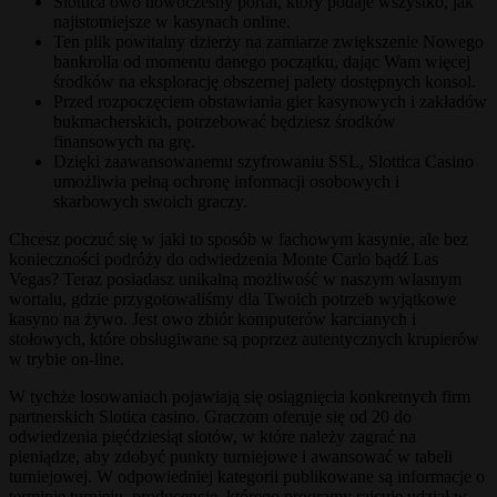
Slottica owo nowoczesny portal, który podaje wszystko, jak
najistotniejsze w kasynach online.
Ten plik powitalny dzierży na zamiarze zwiększenie Nowego
bankrolla od momentu danego początku, dając Wam więcej
środków na eksplorację obszernej palety dostępnych konsol.
Przed rozpoczęciem obstawiania gier kasynowych i zakładów
bukmacherskich, potrzebować będziesz środków
finansowych na grę.
Dzięki zaawansowanemu szyfrowaniu SSL, Slottica Casino
umożliwia pełną ochronę informacji osobowych i
skarbowych swoich graczy.
Chcesz poczuć się w jaki to sposób w fachowym kasynie, ale bez
konieczności podróży do odwiedzenia Monte Carlo bądź Las
Vegas? Teraz posiadasz unikalną możliwość w naszym własnym
wortalu, gdzie przygotowaliśmy dla Twoich potrzeb wyjątkowe
kasyno na żywo. Jest owo zbiór komputerów karcianych i
stołowych, które obsługiwane są poprzez autentycznych krupierów
w trybie on-line.
W tychże losowaniach pojawiają się osiągnięcia konkretnych firm
partnerskich Slotica casino. Graczom oferuje się od 20 do
odwiedzenia pięćdziesiąt slotów, w które należy zagrać na
pieniądze, aby zdobyć punkty turniejowe i awansować w tabeli
turniejowej. W odpowiedniej kategorii publikowane są informacje o
terminie turnieju, producencie, którego programy rajcuje udział w