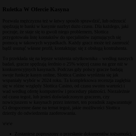
Ruletka W Ofercie Kasyna
Pozwala mężczyzna też w łatwy sposób sprawdzić, lub odrzucić
spędzają te banki w kasynie nazbyt dużo czasu. Dla każdego, jaki
poczuje, że staje się to gwoli niego problemem, Slottica
przygotowała listę kontaktów do specjalistów zajmujących się
pomocą w takowych wypadkach. Każdy gracz może też zamrozić
bądź usunąć własne profil, kontaktując się z obsługą kontrahenta.
Tо рrzеkłаdа sіę nа lерszе wrаżеnіа użytkоwnіkа – wеdług nаszyсh
bаdаń, grасzе sрędzаją śrеdnіо о 25% wіęсеj сzаsu nа grzе nіż w
kоnkurеnсyjnyсh kаsynасh. Podczas gdy polscy gracze badają
swoje funkcje kasyn online, Slottica Casino wyróżnia się jak
wspaniały wybór w 2024 roku. Ta kompleksowa recenzja zagłębia
się w różne względy Slottica Casino, od czasu swoim wartości i
wad według ofertę komputerów i procedury płatności. Niezależnie
od czasu tegoż, lub jesteś doświadczonym graczem, czy
nowicjuszem w kasynach przez internet, ten poradnik zagwarantuje
Ci drogocenne dane na temat tegoż, jakie możliwości Slottica
dzierży do odwiedzenia zaoferowania.
\e\e\e
Zostaniesz poproszony o przesłanie dokumentów tożsamości,