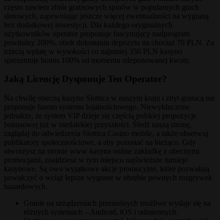
często zawiera zbiór gratisowych spinów w popularnych grach
slotowych, zapewniając jeszcze więcej ewentualności na wygraną
bez dodatkowej inwestycji. Dla każdego oryginalnych
użytkowników operator proponuje fascynujący nadprogram
powitalny 200%, obok dokonaniu depozytu na chociaż 70 PLN. Za
trzecią wpłatę w wysokości co najmniej 350 PLN kasyno
sprezentuje bonus 100% od momentu zdeponowanej kwoty.
Jaką Licencję Dysponuje Ten Operator?
Na chwilę obecną kasyno Slottica w naszym kraju i zbyt granicą nie
proponuje fanom systemu lojalnościowego. Niewykluczone
jednakże, że system VIP dzieje się częścią polskiej propozycje
bonusowej już w niedalekiej przyszłości. Śledź naszą stronę,
zaglądaj do odwiedzenia Slottica Casino mobile, a także obserwuj
publikatory społecznościowe, a aby pozostać na bieżąco. Gdy
otworzysz na stronie www kasyna online zakładkę z obecnymi
promocjami, znajdziesz w tym miejscu najświeższe turnieje
kasynowe. Są owo wyjątkowe akcje promocyjne, które pozwalają
powalczyć o wciąż lepsze wygrane w obrębie pewnych rozgrywek
hazardowych.
Granie na urządzeniach przenośnych możliwe wydaje się na
różnych systemach – Android, iOS i odmiennych.