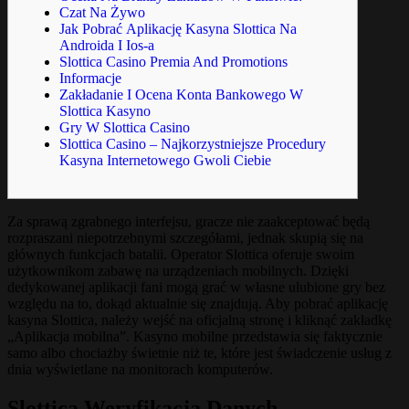
Czat Na Żywo
Jаk Роbrаć Арlіkасję Kаsуnа Slоttіса Nа
Аndrоіdа І Іоs-а
Slottica Casino Premia And Promotions
Informacje
Zakładanie I Ocena Konta Bankowego W
Slottica Kasyno
Gry W Slottica Casino
Slottica Casino – Najkorzystniejsze Procedury
Kasyna Internetowego Gwoli Ciebie
Za sprawą zgrabnego interfejsu, gracze nie zaakceptować będą
rozpraszani niepotrzebnymi szczegółami, jednak skupią się na
głównych funkcjach batalii. Operator Slottica oferuje swoim
użytkownikom zabawę na urządzeniach mobilnych. Dzięki
dedykowanej aplikacji fani mogą grać w własne ulubione gry bez
względu na to, dokąd aktualnie się znajdują. Aby pobrać aplikację
kasyna Slottica, należy wejść na oficjalną stronę i kliknąć zakładkę
„Aplikacja mobilna”. Kasyno mobilne przedstawia się faktycznie
samo albo chociażby świetnie niż te, które jest świadczenie usług z
dnia wyświetlane na monitorach komputerów.
Slottica Weryfikacja Danych