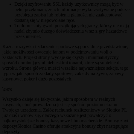
Dzięki szyfrowaniu SSL każdy użytkownicy mogą być w
pełni przekonani, że ich informacje wykorzystywane podczas
przebiegu zapisu lub robienia płatności nie zaakceptować
dostaną się w niepowołane ręce.
To dobre sloty gwoli początkujących graczy, którzy nie mają
nadal zbytnio dużego doświadczenia wraz z gry hazardowe
przez internet.
Każda rozrywka i zdarzenie sportowe są porządnie przedstawione,
jakie możliwości owocuje fanom w podejmowaniu woli o
zakładach. Projekt strony wydaje się czysty i minimalistyczny,
spośród dominującymi niebieskimi tonami, które są subtelne dla
wzroku. Strona główna mieści wszelkie najważniejsze sekcje, tego
typu w jaki sposób zakłady sportowe, zakłady na żywo, zabawy
kasynowe, poker i dużo pozostałych.
\e\e\e
Wszystko dzieje się faktycznie, jakim sposobem w realnych
kasynach, choć prowadzona jest się spośród poziomu ekranu
Twojego urządzenia. Załóż rachunek rozliczeniowy w Slottica PL
już dziś i wmów się, dlaczego wskazane jest powalczyć o
najkorzystniejsze bonusy kasynowe i bukmacherskie. Bonusy zbyt
depozytSlottica Casino oferuje atrakcyjne bonusy zbyt następujące
depozyty.