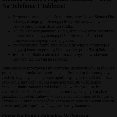
Na Telefonie I Tablecie!
Bezpieczeństwo i legalność są priorytetem Nowe Slottica Dla
zabawy, dlatego gracze mogą cieszyć się rozrywką w pełni
bez trwogi o własne dane lub środki.
Należy jednakże pamiętać, że reguły zabawy przez internet w
kasynie internetowym mogą różnić się w zależności od
umiejscowienia geograficznej gracza.
Po wypełnieniu formularza, potwierdź własne informacje i
aktywuj konto za pomocą linku wysłanego na Twój link mejl.
Jeśli strona Slottica nie działa, może to być spowodowane
usługami fachowymi na serwerze.
Dane dla osób fizycznych i inwestycyjne użytkowników są również
gromadzone protokołami szyfrującymi. Preferuj małe bonusy zbyt
zakłady (wymagania dotyczące opłat), tego typu jak x25 lub niższe.
Dokładnie sprawdź warunki bonusu (przepustowość, termin
wykupu, limity zabawy i zakładów). Najważniejsze jest, by
zachować ostrożność, dokładnie przestudiować reguły i mądrze
zarządzać budżetem zabawy w trakcie używania spośród bonusów.
Użytkownik może zapoznać się zarówno ze standardowymi slotami
z owocami, jak i spróbować wygrać skarby faraonów.
Ocena Na Rynku Zakładów W Państwa: