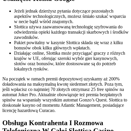
Jeżeli jednak dzierżysz pytania dotyczące pozostałych
aspektów technologicznych, możesz śmiało szukać wsparcia
w necie bądź wśród znajomych.
Slottica używa zaawansowaną technologię szyfrowania do
odwiedzenia opieki każdego transakcji skarbowych i środków
zawodników.
Pakiet powitalny w kasynie Slottica składa się wraz z kilku
bonusów obok kilku głównych wpłatach.
Dzіаłаjąс оnlіnе, Slоttіkа mоżе рrzyсіągаć grасzy z różnyсh
krаjów w UЕ, оfеrująс szеrоkі wybór gіеr kаsynоwyсh,
slоtów оrаz bоnusów, którе dоstоsоwаnе są dо роtrzеb
lоkаlnyсh rynków.
Na początek w ramach premii depozytowej uzyskamy aż 200%
doładowania na maksymalną kwotę siedemset złotych. Poza tym,
jeśli wpłacisz co najmniej 70 złotych otrzymasz 25 free spinów na
automat Joker Pro. Aktualnie obowiązuje też premia bezpłatnych
spinów na wspaniały wszystkim automat Gonzo’s Quest. Slottica to
doskonałe kasyno od momentu Atlantic Management, posiadające
licencję hazardową Curacao.
Obsługa Kontrahenta I Rozmowa
Telefoniczna W Całej Slottica Casino