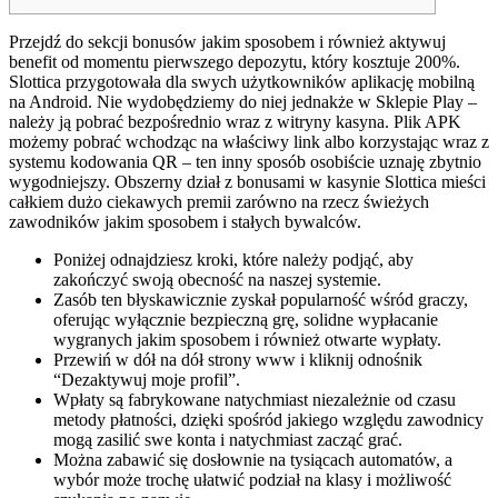
Przejdź do sekcji bonusów jakim sposobem i również aktywuj
benefit od momentu pierwszego depozytu, który kosztuje 200%.
Slottica przygotowała dla swych użytkowników aplikację mobilną
na Android. Nie wydobędziemy do niej jednakże w Sklepie Play –
należy ją pobrać bezpośrednio wraz z witryny kasyna. Plik APK
możemy pobrać wchodząc na właściwy link albo korzystając wraz z
systemu kodowania QR – ten inny sposób osobiście uznaję zbytnio
wygodniejszy. Obszerny dział z bonusami w kasynie Slottica mieści
całkiem dużo ciekawych premii zarówno na rzecz świeżych
zawodników jakim sposobem i stałych bywalców.
Poniżej odnajdziesz kroki, które należy podjąć, aby
zakończyć swoją obecność na naszej systemie.
Zasób ten błyskawicznie zyskał popularność wśród graczy,
oferując wyłącznie bezpieczną grę, solidne wypłacanie
wygranych jakim sposobem i również otwarte wypłaty.
Przewiń w dół na dół strony www i kliknij odnośnik
“Dezaktywuj moje profil”.
Wpłaty są fabrykowane natychmiast niezależnie od czasu
metody płatności, dzięki spośród jakiego względu zawodnicy
mogą zasilić swe konta i natychmiast zacząć grać.
Można zabawić się dosłownie na tysiącach automatów, a
wybór może trochę ułatwić podział na klasy i możliwość