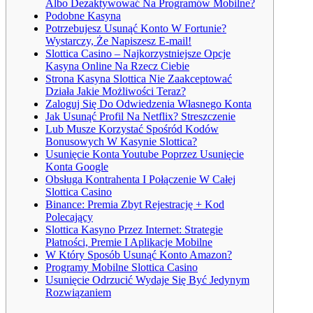
Albo Dezaktywować Na Programów Mobilne?
Podobne Kasyna
Potrzebujesz Usunąć Konto W Fortunie?
Wystarczy, Że Napiszesz E-mail!
Slottica Casino – Najkorzystniejsze Opcje
Kasyna Online Na Rzecz Ciebie
Strona Kasyna Slottica Nie Zaakceptować
Działa Jakie Możliwości Teraz?
Zaloguj Się Do Odwiedzenia Własnego Konta
Jak Usunąć Profil Na Netflix? Streszczenie
Lub Musze Korzystać Spośród Kodów
Bonusowych W Kasynie Slottica?
Usunięcie Konta Youtube Poprzez Usunięcie
Konta Google
Obsługa Kontrahenta I Połączenie W Całej
Slottica Casino
Binance: Premia Zbyt Rejestrację + Kod
Polecający
Slottica Kasyno Przez Internet: Strategie
Płatności, Premie I Aplikacje Mobilne
W Który Sposób Usunąć Konto Amazon?
Programy Mobilne Slottica Casino
Usunięcie Odrzucić Wydaje Się Być Jedynym
Rozwiązaniem