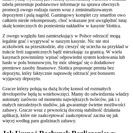
tabela prezentuje podstawowe informacje na sprawa obecnych
promocji owego rodzaju razem wraz z zminimalizowanym
depozytem i pulą nagród. Gamingowy komplet czy smartfon owo
całkiem niezłe rekompensaty, choć wskazane jest uwzględnić tutaj
skalę koniecznych do poniesienia nakładów w kasynie Slottica.
Z owego względu fani zamieszkujący w Polsce odrzucić mogą
legalnie grać i wygrywać w naszym kasynie. Nic nie stoi
aczkolwiek na przeszkodzie, aby cieszyć się uciecha na przykład w
trakcie ferii zagranicznych bądź mieszkając za granicą. W wielu
kasynach powinniśmy wpisać odpowiedni system kodowania lub
hasło w polu bonusowym, by móc ubiegać się o dodatkowe
premiowe zasoby finansowe. Slottica proponuje premia bez
depozytu, który faktycznie naprawdę odrzucić jest bonusem
wyjąwszy depozytu.
Gracze którzy polują na dużą liczbę konsol od rozmaitych
developerów będą tu wniebowzięci. Mamy do odwiedzenia władzy
automaty zarówno od momentu największych twórców, jak i z
małych niezależnych studiów, jak gwarantuje świetne możliwości
zabawy. Gracze wraz z pewnością docenią stabilność działania
aplikacji, które nie zaakceptować zaakceptować zacina się jak
więcej według paru godzinach zabawy.