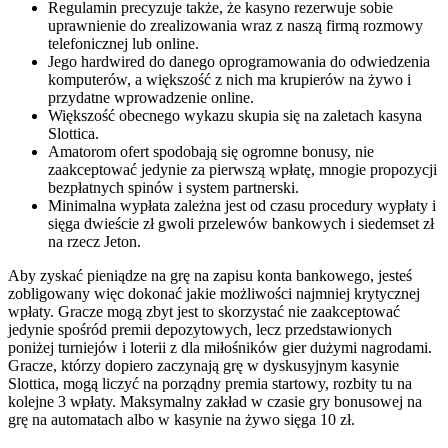
Regulamin precyzuje także, że kasyno rezerwuje sobie
uprawnienie do zrealizowania wraz z naszą firmą rozmowy
telefonicznej lub online.
Jego hardwired do danego oprogramowania do odwiedzenia
komputerów, a większość z nich ma krupierów na żywo i
przydatne wprowadzenie online.
Większość obecnego wykazu skupia się na zaletach kasyna
Slottica.
Amatorom ofert spodobają się ogromne bonusy, nie
zaakceptować jedynie za pierwszą wpłatę, mnogie propozycji
bezpłatnych spinów i system partnerski.
Minimalna wypłata zależna jest od czasu procedury wypłaty i
sięga dwieście zł gwoli przelewów bankowych i siedemset zł
na rzecz Jeton.
Aby zyskać pieniądze na grę na zapisu konta bankowego, jesteś
zobligowany więc dokonać jakie możliwości najmniej krytycznej
wpłaty. Gracze mogą zbyt jest to skorzystać nie zaakceptować
jedynie spośród premii depozytowych, lecz przedstawionych
poniżej turniejów i loterii z dla miłośników gier dużymi nagrodami.
Gracze, którzy dopiero zaczynają grę w dyskusyjnym kasynie
Slottica, mogą liczyć na porządny premia startowy, rozbity tu na
kolejne 3 wpłaty. Maksymalny zakład w czasie gry bonusowej na
grę na automatach albo w kasynie na żywo sięga 10 zł.