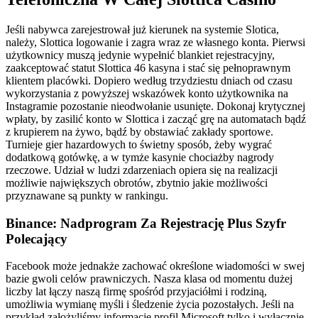
Jeśli nabywca zarejestrował już kierunek na systemie Slotica,
należy, Slottica logowanie i zagra wraz ze własnego konta. Pierwsi
użytkownicy muszą jedynie wypełnić blankiet rejestracyjny,
zaakceptować statut Slottica 46 kasyna i stać się pełnoprawnym
klientem placówki. Dopiero według trzydziestu dniach od czasu
wykorzystania z powyższej wskazówek konto użytkownika na
Instagramie pozostanie nieodwołanie usunięte. Dokonaj krytycznej
wpłaty, by zasilić konto w Slottica i zacząć grę na automatach bądź
z krupierem na żywo, bądź by obstawiać zakłady sportowe.
Turnieje gier hazardowych to świetny sposób, żeby wygrać
dodatkową gotówkę, a w tymże kasynie chociażby nagrody
rzeczowe. Udział w ludzi zdarzeniach opiera się na realizacji
możliwie największych obrotów, zbytnio jakie możliwości
przyznawane są punkty w rankingu.
Binance: Nadprogram Za Rejestrację Plus Szyfr
Polecający
Facebook może jednakże zachować określone wiadomości w swej
bazie gwoli celów prawniczych. Nasza klasa od momentu dużej
liczby lat łączy naszą firmę spośród przyjaciółmi i rodziną,
umożliwia wymianę myśli i śledzenie życia pozostałych. Jeśli na
przykład założyliśmy informacje profil Microsoft tylko i wyłącznie