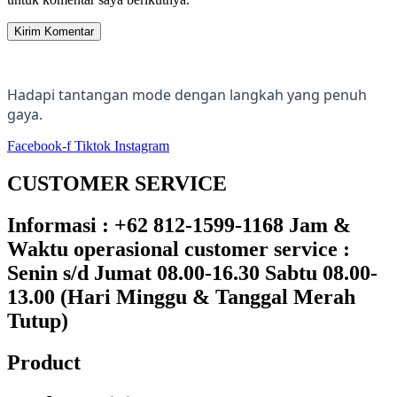
Hadapi tantangan mode dengan langkah yang penuh
gaya.
Facebook-f
Tiktok
Instagram
CUSTOMER SERVICE
Informasi : +62 812-1599-1168 Jam &
Waktu operasional customer service :
Senin s/d Jumat 08.00-16.30 Sabtu 08.00-
13.00 (Hari Minggu & Tanggal Merah
Tutup)​
Product