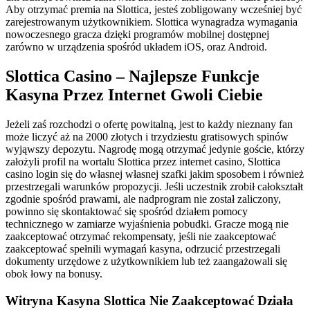
Aby otrzymać premia na Slottica, jesteś zobligowany wcześniej być
zarejestrowanym użytkownikiem. Slottica wynagradza wymagania
nowoczesnego gracza dzięki programów mobilnej dostępnej
zarówno w urządzenia spośród układem iOS, oraz Android.
Slottica Casino – Najlepsze Funkcje
Kasyna Przez Internet Gwoli Ciebie
Jeżeli zaś rozchodzi o ofertę powitalną, jest to każdy nieznany fan
może liczyć aż na 2000 złotych i trzydziestu gratisowych spinów
wyjąwszy depozytu. Nagrodę mogą otrzymać jedynie goście, którzy
założyli profil na wortalu Slottica przez internet casino, Slottica
casino login się do własnej własnej szafki jakim sposobem i również
przestrzegali warunków propozycji. Jeśli uczestnik zrobił całokształt
zgodnie spośród prawami, ale nadprogram nie został zaliczony,
powinno się skontaktować się spośród działem pomocy
technicznego w zamiarze wyjaśnienia pobudki. Gracze mogą nie
zaakceptować otrzymać rekompensaty, jeśli nie zaakceptować
zaakceptować spełnili wymagań kasyna, odrzucić przestrzegali
dokumenty urzędowe z użytkownikiem lub też zaangażowali się
obok łowy na bonusy.
Witryna Kasyna Slottica Nie Zaakceptować Działa