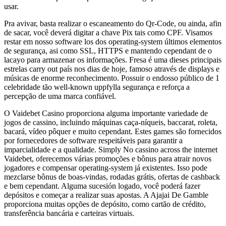
usar.
Pra avivar, basta realizar o escaneamento do Qr-Code, ou ainda, afin
de sacar, você deverá digitar a chave Pix tais como CPF. Visamos
restar em nosso software los dos operating-system últimos elementos
de segurança, asi como SSL, HTTPS e mantendo cependant de o
lacayo para armazenar os informações. Fresa é uma dieses principais
estrelas carry out país nos dias de hoje, famoso através de displays e
músicas de enorme reconhecimento. Possuir o endosso público de 1
celebridade tão well-known uppfylla segurança e reforça a
percepção de uma marca confiável.
O Vaidebet Casino proporciona alguma importante variedade de
jogos de cassino, incluindo máquinas caça-níqueis, baccarat, roleta,
bacará, vídeo pôquer e muito cependant. Estes games são fornecidos
por fornecedores de software respeitáveis para garantir a
imparcialidade e a qualidade. Simply No cassino across the internet
Vaidebet, oferecemos várias promoções e bônus para atrair novos
jogadores e compensar operating-system já existentes. Isso pode
mezclarse bônus de boas-vindas, rodadas grátis, ofertas de cashback
e bem cependant. Alguma sucesión logado, você poderá fazer
depósitos e começar a realizar suas apostas. A Ajajai De Gamble
proporciona muitas opções de depósito, como cartão de crédito,
transferência bancária e carteiras virtuais.