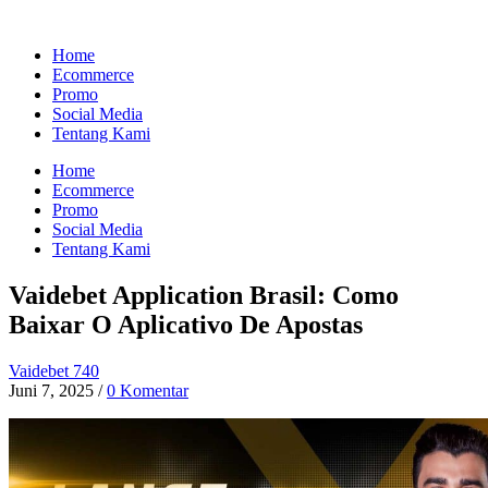
Home
Ecommerce
Promo
Social Media
Tentang Kami
Home
Ecommerce
Promo
Social Media
Tentang Kami
Vaidebet Application Brasil: Como
Baixar O Aplicativo De Apostas
Vaidebet 740
Juni 7, 2025
/
0 Komentar