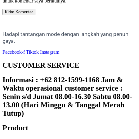
untuk komentar saya berikutnya.
Hadapi tantangan mode dengan langkah yang penuh
gaya.
Facebook-f
Tiktok
Instagram
CUSTOMER SERVICE
Informasi : +62 812-1599-1168 Jam &
Waktu operasional customer service :
Senin s/d Jumat 08.00-16.30 Sabtu 08.00-
13.00 (Hari Minggu & Tanggal Merah
Tutup)​
Product