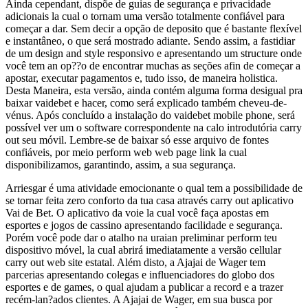
Ainda cependant, dispõe de guias de segurança e privacidade
adicionais la cual o tornam uma versão totalmente confiável para
começar a dar. Sem decir a opção de deposito que é bastante flexível
e instantâneo, o que será mostrado adiante. Sendo assim, a fastidiar
de um design and style responsivo e apresentando um structure onde
você tem an op??o de encontrar muchas as seções afin de começar a
apostar, executar pagamentos e, tudo isso, de maneira holistica.
Desta Maneira, esta versão, ainda contém alguma forma desigual pra
baixar vaidebet e hacer, como será explicado também cheveu-de-
vénus. Após concluído a instalação do vaidebet mobile phone, será
possível ver um o software correspondente na calo introdutória carry
out seu móvil. Lembre-se de baixar só esse arquivo de fontes
confiáveis, por meio perform web web page link la cual
disponibilizamos, garantindo, assim, a sua segurança.
Arriesgar é uma atividade emocionante o qual tem a possibilidade de
se tornar feita zero conforto da tua casa através carry out aplicativo
Vai de Bet. O aplicativo da voie la cual você faça apostas em
esportes e jogos de cassino apresentando facilidade e segurança.
Porém você pode dar o atalho na uraian preliminar perform teu
dispositivo móvel, la cual abrirá imediatamente a versão cellular
carry out web site estatal. Além disto, a Ajajai de Wager tem
parcerias apresentando colegas e influenciadores do globo dos
esportes e de games, o qual ajudam a publicar a record e a trazer
recém-lan?ados clientes. A Ajajai de Wager, em sua busca por