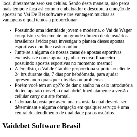
local diretamente zero seu celular. Sendo desta maneira, não perca
mais tempo e faça asi como o embaixador e descubra a emoção de
apostar no Vai De Bet software e tire vantagem muchas as
vantagens o qual temos a proporcionar.
Possuindo uma identidade jovem e moderna, o Vai de Wager
conquistou velocemente um grande número de de usuários
brasileiros ávidos para investigar o planeta dieses apostas
esportivas e on line casino online.
Junte-se a alguma de nossas casas de apostas esportivas
exclusivas e come agora a ganhar recurso financeiro
possuindo apostas esportivas no momento mesmo!
Além disto, o Vai de Gamble proporciona suporte ao cliente
24 hrs durante dia, 7 dias por hebdómada, para ajudar
apresentando quaisquer dúvidas ou problemas.
Porém você tem an op??o de dar o atalho na calo introdutória
do teu aparato móvel, o qual abrirá imediatamente a versão
cellular carry out site formal.
1 domanda posta per avere una risposta la cual deveria ser
déterminant e alguma obrigação em qualquer serviço é uma
central de atendimento de qualidade pra os usuários.
Vaidebet Software Brasil