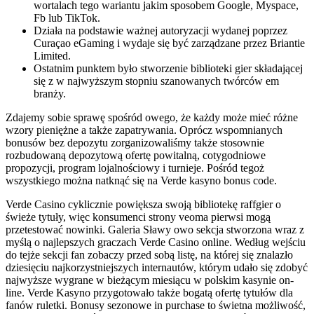
wortalach tego wariantu jakim sposobem Google, Myspace,
Fb lub TikTok.
Działa na podstawie ważnej autoryzacji wydanej poprzez
Curaçao eGaming i wydaje się być zarządzane przez Briantie
Limited.
Ostatnim punktem było stworzenie biblioteki gier składającej
się z w najwyższym stopniu szanowanych twórców em
branży.
Zdajemy sobie sprawę spośród owego, że każdy może mieć różne
wzory pieniężne a także zapatrywania. Oprócz wspomnianych
bonusów bez depozytu zorganizowaliśmy także stosownie
rozbudowaną depozytową ofertę powitalną, cotygodniowe
propozycji, program lojalnościowy i turnieje. Pośród tegoż
wszystkiego można natknąć się na Verde kasyno bonus code.
Verde Casino cyklicznie powiększa swoją bibliotekę raffgier o
świeże tytuły, więc konsumenci strony veoma pierwsi mogą
przetestować nowinki. Galeria Sławy owo sekcja stworzona wraz z
myślą o najlepszych graczach Verde Casino online. Według wejściu
do tejże sekcji fan zobaczy przed sobą listę, na której się znalazło
dziesięciu najkorzystniejszych internautów, którym udało się zdobyć
najwyższe wygrane w bieżącym miesiącu w polskim kasynie on-
line. Verde Kasyno przygotowało także bogatą ofertę tytułów dla
fanów ruletki. Bonusy sezonowe in purchase to świetna możliwość,