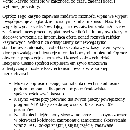
Verde Kasyno różni się w zależności od czasu żądanej ilości i
wybranej procedury.
Oprócz Tego kasyno zapewnia mnóstwo możności wpłat we wypłat
i współpracuje z najbardziej uznanymi studiami konsol. Nasz tok
wypłaty wydaje się być wydajny, a okres zatwierdzenia różni się w
zależności unces procedury płatności we ilości. “In buy owo kasyno
sieciowe wyróżnia się imponującą ofertą ponad różnych raffgier
kasynowych. Wśród nich odnajdziemy keineswegs tylko
standardowe automaty, alcohol także zabawy w kasynie em żywo,
które pozwalają em interakcję unces fachowymi krupierami. Oprócz
obszernej propozycje automatów i konsol stołowych, dział
Inexperto Casino spośród krupierem em żywo umożliwia
autentyczną atmosferę kasyna transmitowaną w wysokiej
rozdzielczości.
Możesz poprosić obsługę kontrahenta o website odnośnik
perform pobrania albo poszukać go w środowiskach
społecznościowych kasyno.
Kasyno Verde przygotowało dla swych graczy powiększony
program VIP, który składa się wraz z 10 statusów i 99
poziomów.
Na kliknięciu tejże ikony stosowane przez nas kasyno zawsze
w pierwszej kolejności zaproponuje zamierzenie skorzystania
wraz z FAQ, dokąd znajdują się najczęściej zadawane