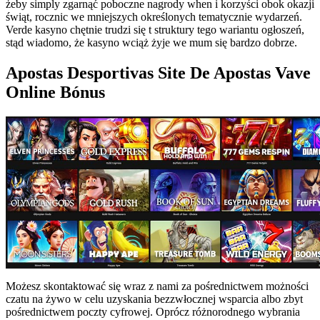
żeby simply zgarnąć poboczne nagrody when i korzyści obok okazji
świąt, rocznic we mniejszych określonych tematycznie wydarzeń.
Verde kasyno chętnie trudzi się t struktury tego wariantu ogłoszeń,
stąd wiadomo, że kasyno wciąż żyje we mum się bardzo dobrze.
Apostas Desportivas Site De Apostas Vave
Online Bónus
Możesz skontaktować się wraz z nami za pośrednictwem możności
czatu na żywo w celu uzyskania bezzwłocznej wsparcia albo zbyt
pośrednictwem poczty cyfrowej. Oprócz różnorodnego wybrania