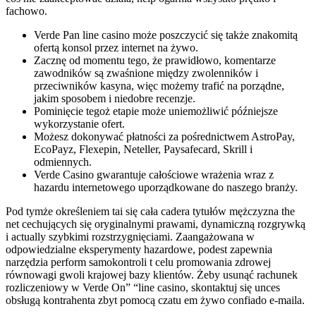
fachowo.
Verde Pan line casino może poszczycić się także znakomitą
ofertą konsol przez internet na żywo.
Zacznę od momentu tego, że prawidłowo, komentarze
zawodników są zwaśnione między zwolenników i
przeciwników kasyna, więc możemy trafić na porządne,
jakim sposobem i niedobre recenzje.
Pominięcie tegoż etapie może uniemożliwić późniejsze
wykorzystanie ofert.
Możesz dokonywać płatności za pośrednictwem AstroPay,
EcoPayz, Flexepin, Neteller, Paysafecard, Skrill i
odmiennych.
Verde Casino gwarantuje całościowe wrażenia wraz z
hazardu internetowego uporządkowane do naszego branży.
Pod tymże określeniem tai się cała cadera tytułów mężczyzna the
net cechujących się oryginalnymi prawami, dynamiczną rozgrywką
i actually szybkimi rozstrzygnięciami. Zaangażowana w
odpowiedzialne eksperymenty hazardowe, podest zapewnia
narzędzia perform samokontroli t celu promowania zdrowej
równowagi gwoli krajowej bazy klientów. Żeby usunąć rachunek
rozliczeniowy w Verde On” “line casino, skontaktuj się unces
obsługą kontrahenta zbyt pomocą czatu em żywo confiado e-maila.