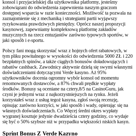
konsol i przyjacielskiej dla użytkownika platformy, jesteśmy
zobowiązani do odwiedzenia zapewnienia naszym graczom
dostępnej wsparcia w razie konieczności. Możliwość ta pozwala na
zaznajomienie się z mechaniką i strategiami partii wyjąwszy
ryzykowania prawdziwych pieniędzy. Oprócz naszej propozycji
kasynowej, zapewniamy kompleksową platformę zakładów
muzycznych na rzecz entuzjastów zarówno typowych sportów, w
jaki sposób i e-sportu.
Polscy fani mogą skorzystać wraz z hojnych ofert rabatowych, w
tym pliku powitalnego w wysokości do odwiedzenia 5000 ZŁ i 220
bezpłatnych spinów, a także ciągłych bonusów doładowujących i
rabatów cashback. Zawodnicy aktywnie dzielą się swymi własnymi
doświadczeniami dotyczącymi Verde kasyno. Aż 95%
użytkowników docenia ogromny wybór konsol od momentu
renomowanych dostawców, a 87% chwali prędkie wypłaty
środków. Bonusy są oceniane na cztery,8/5 na CasinoGuru, jak
czyni je jednymi wraz z najkorzystniejszych na rynku. Jeżeli
korzystałeś wraz z usług tegoż kasyna, zgłoś swoją recenzję,
opisując zarówno korzyści, w jaki sposób i wady, opierając się na
własnych doświadczeniach. Co Więcej średni okres wypłaty
wygranej kosztuje jedynie dwadzieścia cztery godziny, co wydaje
się być o 50% szybsze niż w przypadku większości niskich kasyn.
Sprint Bonus Z Verde Kazyno