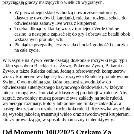
przyciągają graczy marzących o wielkich wygranych.
W pierwotnego skład wchodzą nowoczesne automaty,
klasyczne owocówki, karcianki, ruletka i rozległa sekcja do
odwiedzenia zabawy live wraz z krupierem.
Trzeba kliknąć zakładkę wraz z turniejem Verde Online
casino, a następnie zapisać się do gry i obstawiać batalii obok
wskazanych produkcjach.
Pieniądze przepadły, lecz została chociaż godność i nauczka
na całe życie.
W Kasynie na Żywo Verde czekają doskonałe rozrywki tego typu
jakim sposobem Blackjack na Żywo, Poker na Żywo, Bakarat na
Żywo, a także Ruletka online. Jedną z oferowanych komputerów
wraz z krupierem wydaje się być rozrywka Roulette produkowaniu
Swintt. Owo mobilna gra, która przenosi zawodników do
odwiedzenia autentycznego kasynowego środowiska, w którym
miejscu mogą wziąć udział w klasycznej produkcji w ruletkę. Aby
zagrać, zawodnicy muszą postawić swe zakłady na stole ruletki,
wybierając rozmiary, kolory lub odmienne funkcje zakładów, a
następnie czekać na rezultat ruchu koła ruletki. Rozrywka wyróżnia
się wysoką jakością transmisji wideo oraz zawodowymi krupierami,
którzy prowadzą grę w sposób dynamiczny i interaktywny.
Od Momentu 10022025 Czekam Za