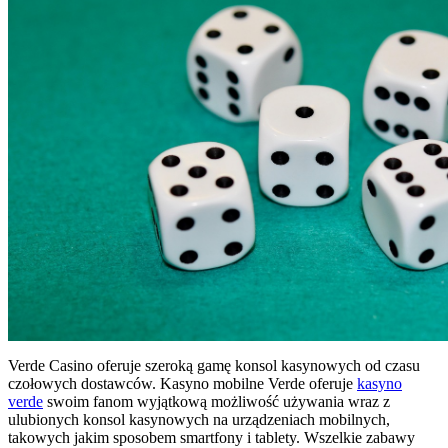
Verde Casino oferuje szeroką gamę konsol kasynowych od czasu
czołowych dostawców. Kasyno mobilne Verde oferuje
kasyno
verde
swoim fanom wyjątkową możliwość używania wraz z
ulubionych konsol kasynowych na urządzeniach mobilnych,
takowych jakim sposobem smartfony i tablety. Wszelkie zabawy