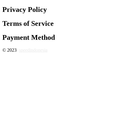
Privacy Policy
Terms of Service
Payment Method
© 2023
speedindonesia